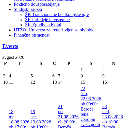
Poklicno dousposabljanje
Študijski krožki
ŠK Tradicionalne belokranjske igre
ŠK Orhideje in vezenine
ŠK Zgodbe o Kolpi
UTŽO_Univerza za tretje življenjso obdobje
Finančna pismenost
Events
avgust 2026
P
T
S
Č
P
S
N
1
2
3
4
5
6
7
8
9
10
11
12
13
14
15
16
22
sob,
22.08.2026
ob 09:00:
21
23
Beroča
18
19
pet,
ned,
reka:
tor,
sre,
21.08.2026
23.08.2026
Čarobni
18.08.2026
19.08.2026
ob 20:00:
ob 10:00:
svet zgodb
ob 17:00:
ob 10:00:
Beroča
Beroča