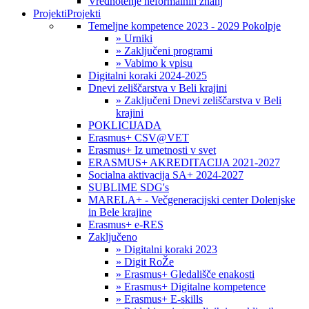
Vrednotenje neformalnih znanj
Projekti
Projekti
Temeljne kompetence 2023 - 2029 Pokolpje
» Urniki
» Zaključeni programi
» Vabimo k vpisu
Digitalni koraki 2024-2025
Dnevi zeliščarstva v Beli krajini
» Zaključeni Dnevi zeliščarstva v Beli
krajini
POKLICIJADA
Erasmus+ CSV@VET
Erasmus+ Iz umetnosti v svet
ERASMUS+ AKREDITACIJA 2021-2027
Socialna aktivacija SA+ 2024-2027
SUBLIME SDG's
MARELA+ - Večgeneracijski center Dolenjske
in Bele krajine
Erasmus+ e-RES
Zaključeno
» Digitalni koraki 2023
» Digit RoŽe
» Erasmus+ Gledališče enakosti
» Erasmus+ Digitalne kompetence
» Erasmus+ E-skills