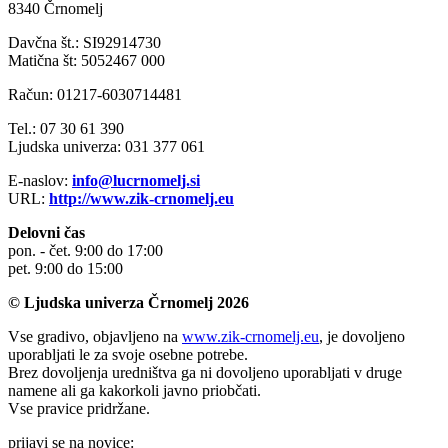
8340 Črnomelj
Davčna št.: SI92914730
Matična št: 5052467 000
Račun: 01217-6030714481
Tel.: 07 30 61 390
Ljudska univerza: 031 377 061
E-naslov:
info@lucrnomelj.si
URL:
http://www.zik-crnomelj.eu
Delovni čas
pon. - čet. 9:00 do 17:00
pet. 9:00 do 15:00
© Ljudska univerza Črnomelj 2026
Vse gradivo, objavljeno na
www.zik-crnomelj.eu
, je dovoljeno
uporabljati le za svoje osebne potrebe.
Brez dovoljenja uredništva ga ni dovoljeno uporabljati v druge
namene ali ga kakorkoli javno priobčati.
Vse pravice pridržane.
prijavi se na novice: