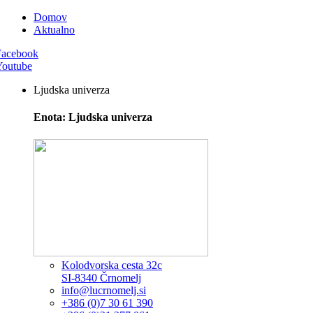
Domov
Aktualno
Facebook
Youtube
Ljudska univerza
Enota: Ljudska univerza
Kolodvorska cesta 32c
SI-8340 Črnomelj
info@lucrnomelj.si
+386 (0)7 30 61 390