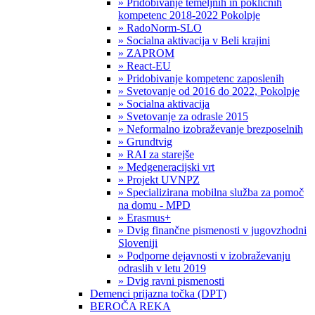
» Pridobivanje temeljnih in poklicnih
kompetenc 2018-2022 Pokolpje
» RadoNorm-SLO
» Socialna aktivacija v Beli krajini
» ZAPROM
» React-EU
» Pridobivanje kompetenc zaposlenih
» Svetovanje od 2016 do 2022, Pokolpje
» Socialna aktivacija
» Svetovanje za odrasle 2015
» Neformalno izobraževanje brezposelnih
» Grundtvig
» RAI za starejše
» Medgeneracijski vrt
» Projekt UVNPZ
» Specializirana mobilna služba za pomoč
na domu - MPD
» Erasmus+
» Dvig finančne pismenosti v jugovzhodni
Sloveniji
» Podporne dejavnosti v izobraževanju
odraslih v letu 2019
» Dvig ravni pismenosti
Demenci prijazna točka (DPT)
BEROČA REKA