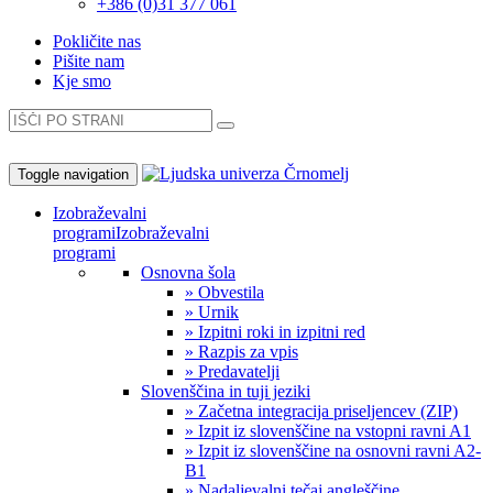
+386 (0)31 377 061
Pokličite nas
Pišite nam
Kje smo
Toggle navigation
Izobraževalni
programi
Izobraževalni
programi
Osnovna šola
» Obvestila
» Urnik
» Izpitni roki in izpitni red
» Razpis za vpis
» Predavatelji
Slovenščina in tuji jeziki
» Začetna integracija priseljencev (ZIP)
» Izpit iz slovenščine na vstopni ravni A1
» Izpit iz slovenščine na osnovni ravni A2-
B1
» Nadaljevalni tečaj angleščine