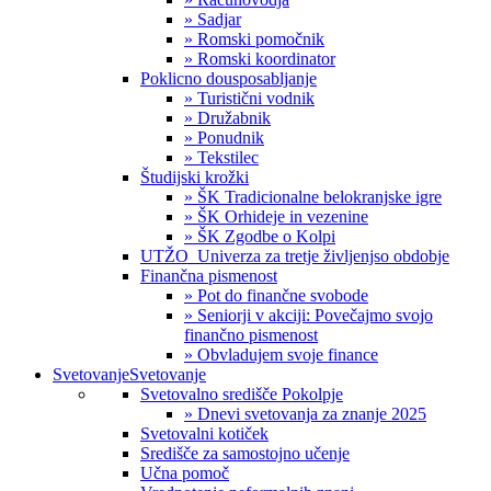
» Sadjar
» Romski pomočnik
» Romski koordinator
Poklicno dousposabljanje
» Turistični vodnik
» Družabnik
» Ponudnik
» Tekstilec
Študijski krožki
» ŠK Tradicionalne belokranjske igre
» ŠK Orhideje in vezenine
» ŠK Zgodbe o Kolpi
UTŽO_Univerza za tretje življenjso obdobje
Finančna pismenost
» Pot do finančne svobode
» Seniorji v akciji: Povečajmo svojo
finančno pismenost
» Obvladujem svoje finance
Svetovanje
Svetovanje
Svetovalno središče Pokolpje
» Dnevi svetovanja za znanje 2025
Svetovalni kotiček
Središče za samostojno učenje
Učna pomoč