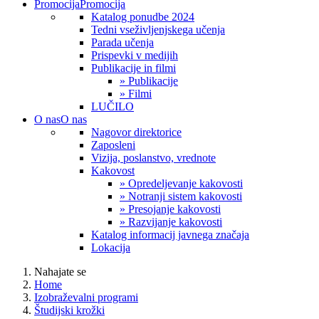
Promocija
Promocija
Katalog ponudbe 2024
Tedni vseživljenjskega učenja
Parada učenja
Prispevki v medijih
Publikacije in filmi
» Publikacije
» Filmi
LUČILO
O nas
O nas
Nagovor direktorice
Zaposleni
Vizija, poslanstvo, vrednote
Kakovost
» Opredeljevanje kakovosti
» Notranji sistem kakovosti
» Presojanje kakovosti
» Razvijanje kakovosti
Katalog informacij javnega značaja
Lokacija
Nahajate se
Home
Izobraževalni programi
Študijski krožki