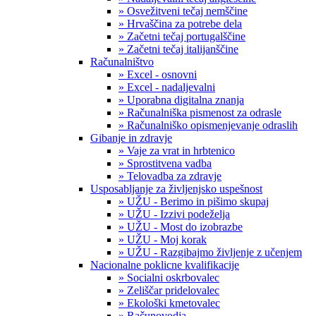
» Osvežitveni tečaj nemščine
» Hrvaščina za potrebe dela
» Začetni tečaj portugalščine
» Začetni tečaj italijanščine
Računalništvo
» Excel - osnovni
» Excel - nadaljevalni
» Uporabna digitalna znanja
» Računalniška pismenost za odrasle
» Računalniško opismenjevanje odraslih
Gibanje in zdravje
» Vaje za vrat in hrbtenico
» Sprostitvena vadba
» Telovadba za zdravje
Usposabljanje za življenjsko uspešnost
» UŽU - Berimo in pišimo skupaj
» UŽU - Izzivi podeželja
» UŽU - Most do izobrazbe
» UŽU - Moj korak
» UŽU - Razgibajmo življenje z učenjem
Nacionalne poklicne kvalifikacije
» Socialni oskrbovalec
» Zeliščar pridelovalec
» Ekološki kmetovalec
» Računovodja