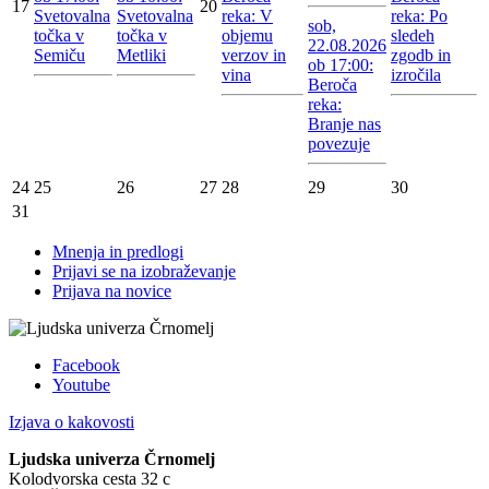
17
20
Svetovalna
Svetovalna
reka: V
reka: Po
sob,
točka v
točka v
objemu
sledeh
22.08.2026
Semiču
Metliki
verzov in
zgodb in
ob 17:00:
vina
izročila
Beroča
reka:
Branje nas
povezuje
24
25
26
27
28
29
30
31
Mnenja in predlogi
Prijavi se na izobraževanje
Prijava na novice
Facebook
Youtube
Izjava o kakovosti
Ljudska univerza Črnomelj
Kolodvorska cesta 32 c