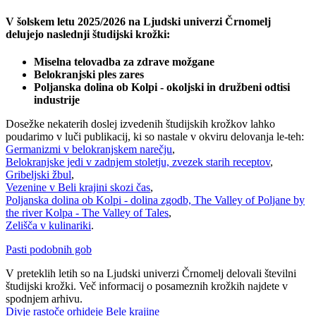
V šolskem letu 2025/2026 na Ljudski univerzi Črnomelj
delujejo naslednji študijski krožki:
Miselna telovadba za zdrave možgane
Belokranjski ples zares
Poljanska dolina ob Kolpi - okoljski in družbeni odtisi
industrije
Dosežke nekaterih doslej izvedenih študijskih krožkov lahko
poudarimo v luči publikacij, ki so nastale v okviru delovanja le-teh:
Germanizmi v belokranjskem narečju
,
Belokranjske jedi v zadnjem stoletju, zvezek starih receptov
,
Gribeljski žbul
,
Vezenine v Beli krajini skozi čas
,
Poljanska dolina ob Kolpi - dolina zgodb, The Valley of Poljane by
the river Kolpa - The Valley of Tales
,
Zelišča v kulinariki
.
Pasti podobnih gob
V preteklih letih so na Ljudski univerzi Črnomelj delovali številni
študijski krožki. Več informacij o posameznih krožkih najdete v
spodnjem arhivu.
Divje rastoče orhideje Bele krajine