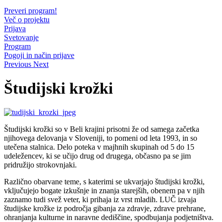
Preveri program!
Več o projektu
Prijava
Svetovanje
Program
Pogoji in način prijave
Previous
Next
Študijski krožki
Študijski krožki so v Beli krajini prisotni že od samega začetka
njihovega delovanja v Sloveniji, to pomeni od leta 1993, in so
utečena stalnica. Delo poteka v majhnih skupinah od 5 do 15
udeležencev, ki se učijo drug od drugega, občasno pa se jim
pridružijo strokovnjaki.
Različno obarvane teme, s katerimi se ukvarjajo študijski krožki,
vključujejo bogate izkušnje in znanja starejših, obenem pa v njih
zaznamo tudi svež veter, ki prihaja iz vrst mladih. LUČ izvaja
študijske krožke iz področja gibanja za zdravje, zdrave prehrane,
ohranjanja kulturne in naravne dediščine, spodbujanja podjetništva.