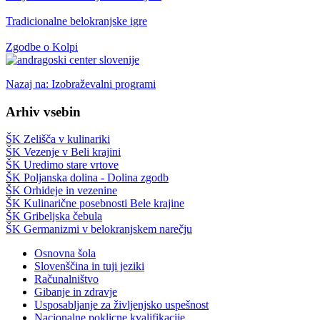
Tradicionalne belokranjske igre
Zgodbe o Kolpi
Nazaj na: Izobraževalni programi
Arhiv vsebin
ŠK Zelišča v kulinariki
ŠK Vezenje v Beli krajini
ŠK Uredimo stare vrtove
ŠK Poljanska dolina - Dolina zgodb
ŠK Orhideje in vezenine
ŠK Kulinarične posebnosti Bele krajine
ŠK Gribeljska čebula
ŠK Germanizmi v belokranjskem narečju
Osnovna šola
Slovenščina in tuji jeziki
Računalništvo
Gibanje in zdravje
Usposabljanje za življenjsko uspešnost
Nacionalne poklicne kvalifikacije