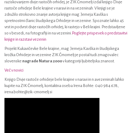
raziskovanjem divje rastočih orhidej, je ZIK Črnomelj izdal knjigo Divje
rastoče orhideje Bele krajine v naravi in na vezeninah. V knjigi se je
združilo strokovno znanje avtorja knjige mag. Jerneja Kavška s
spretnostmi članic študijskega Orhideje in vezenine. Spoznate lahko 45
vrst in podvrst divje rastočih orhidej, ki rastejo v Beli krajini. Predstavljene
so v besedi, na fotografiji in na vezenini.
Poglejte prispevek o predstavitvi
knjige in razstavi vezenin
Projekt Kukavičevke Bele krajine, mag. Jerneja Kavška in študijskega
krožka Orhideje in vezenine ZIK Črnomelj je postal tudi zmagovalec
slovenske
nagrade Natura 2000
v kategoriji ljubiteljska znanost.
Več v novici
Knjigo Divje rastoče orhideje bele krajine v naravi in n avezeninah lahko
kupite na ZIK Črnomelj, kontaktna oseba Irena Bohte: 040 984 678,
irena.bohte@zik-crnomelj.si