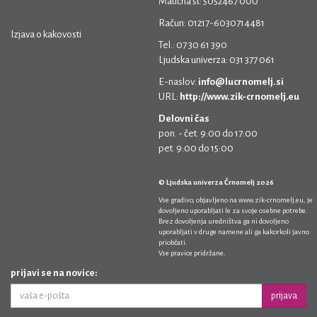
Matična št: 5052467 000
Račun: 01217-6030714481
Izjava o kakovosti
Tel.: 07 30 61 390
Ljudska univerza: 031 377 061
E-naslov:
info@lucrnomelj.si
URL:
http://www.zik-crnomelj.eu
Delovni čas
pon. - čet. 9:00 do 17:00
pet. 9:00 do 15:00
© Ljudska univerza Črnomelj 2026
Vse gradivo, objavljeno na
www.zik-crnomelj.eu
, je
dovoljeno uporabljati le za svoje osebne potrebe.
Brez dovoljenja uredništva ga ni dovoljeno
uporabljati v druge namene ali ga kakorkoli javno
priobčati.
Vse pravice pridržane.
prijavi se na novice:
prijava