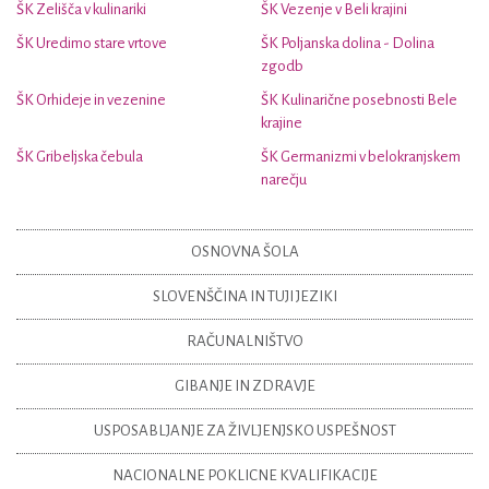
ŠK Zelišča v kulinariki
ŠK Vezenje v Beli krajini
ŠK Uredimo stare vrtove
ŠK Poljanska dolina - Dolina
zgodb
ŠK Orhideje in vezenine
ŠK Kulinarične posebnosti Bele
krajine
ŠK Gribeljska čebula
ŠK Germanizmi v belokranjskem
narečju
OSNOVNA ŠOLA
SLOVENŠČINA IN TUJI JEZIKI
RAČUNALNIŠTVO
GIBANJE IN ZDRAVJE
USPOSABLJANJE ZA ŽIVLJENJSKO USPEŠNOST
NACIONALNE POKLICNE KVALIFIKACIJE