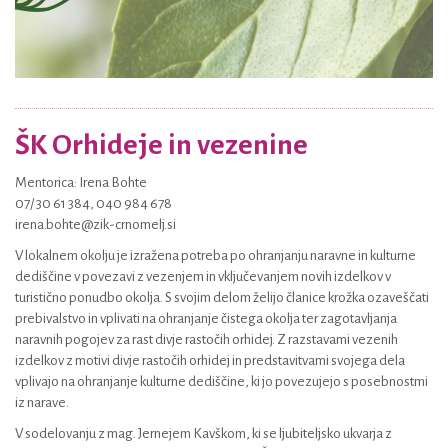
ŠK Orhideje in vezenine
Mentorica: Irena Bohte
07/ 30 61 384, 040 984 678
irena.bohte@zik-crnomelj.si
V lokalnem okolju je izražena potreba po ohranjanju naravne in kulturne
dediščine v povezavi z vezenjem in vključevanjem novih izdelkov v
turistično ponudbo okolja. S svojim delom želijo članice krožka ozaveščati
prebivalstvo in vplivati na ohranjanje čistega okolja ter zagotavljanja
naravnih pogojev za rast divje rastočih orhidej. Z razstavami vezenih
izdelkov z motivi divje rastočih orhidej in predstavitvami svojega dela
vplivajo na ohranjanje kulturne dediščine, ki jo povezujejo s posebnostmi
iz narave.
V sodelovanju z mag. Jernejem Kavškom, ki se ljubiteljsko ukvarja z