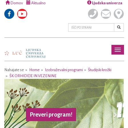
Domov
Aktualno
Ljudska univerza
Toggl
naviga
Nahajate se
Home
Izobraževalni programi
Študijski krožki
ŠK ORHIDEJE IN VEZENINE
Previous
Next
Preveri program!