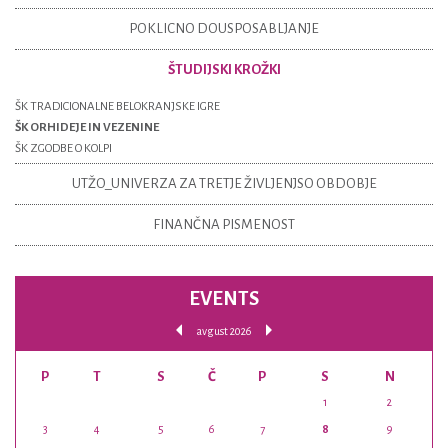
POKLICNO DOUSPOSABLJANJE
ŠTUDIJSKI KROŽKI
ŠK TRADICIONALNE BELOKRANJSKE IGRE
ŠK ORHIDEJE IN VEZENINE
ŠK ZGODBE O KOLPI
UTŽO_UNIVERZA ZA TRETJE ŽIVLJENJSO OBDOBJE
FINANČNA PISMENOST
EVENTS
avgust 2026
P
T
S
Č
P
S
N
1
2
3
4
5
6
7
8
9