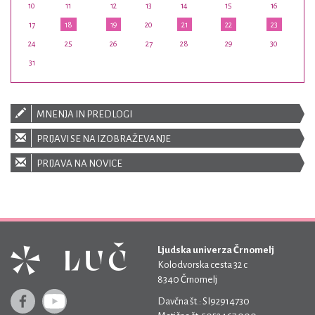
10
11
12
13
14
15
16
17
18
19
20
21
22
23
24
25
26
27
28
29
30
31
MNENJA IN PREDLOGI
PRIJAVI SE NA IZOBRAŽEVANJE
PRIJAVA NA NOVICE
Ljudska univerza Črnomelj
Kolodvorska cesta 32 c
8340 Črnomelj
Davčna št.: SI92914730