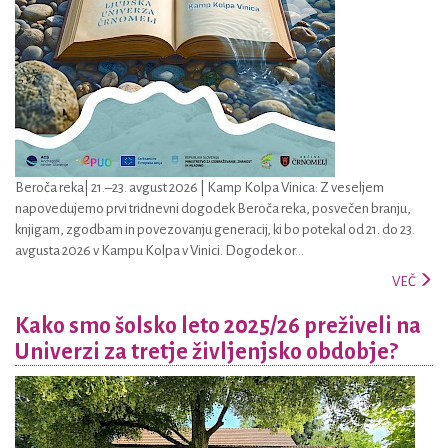
Beroča reka| 21.–23. avgust 2026 | Kamp Kolpa Vinica: Z veseljem
napovedujemo prvi tridnevni dogodek Beroča reka, posvečen branju,
knjigam, zgodbam in povezovanju generacij, ki bo potekal od 21. do 23.
avgusta 2026 v Kampu Kolpa v Vinici. Dogodek or...
VEČ
Kako smo šolsko leto 2025/26 preživeli na
Univerzi za tretje življenjsko obdobje?