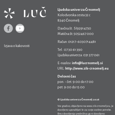
Ljudska univerza Črnomelj
Kolodvorska cesta 32 c
8340 Črnomelj
Davčna št.: SI92914730
Matična št: 5052467 000
Račun: 01217-6030714481
Izjava o kakovosti
Tel.: 07 30 61 390
Ljudska univerza: 031 377 061
E-naslov:
info@lucrnomelj.si
URL:
http://www.zik-crnomelj.eu
Delovni čas
pon. - čet. 9:00 do 17:00
pet. 9:00 do 15:00
© Ljudska univerza Črnomelj 2026
Vse gradivo, objavljeno na
www.zik-crnomelj.eu
, je
dovoljeno uporabljati le za svoje osebne potrebe.
Brez dovoljenja uredništva ga ni dovoljeno