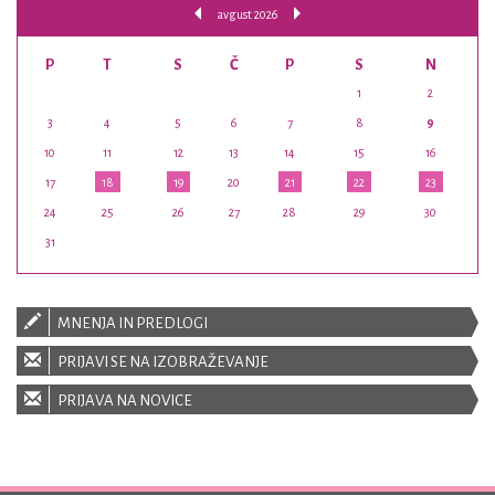
avgust 2026
P
T
S
Č
P
S
N
1
2
3
4
5
6
7
8
9
10
11
12
13
14
15
16
17
18
19
20
21
22
23
24
25
26
27
28
29
30
31
MNENJA IN PREDLOGI
PRIJAVI SE NA IZOBRAŽEVANJE
PRIJAVA NA NOVICE