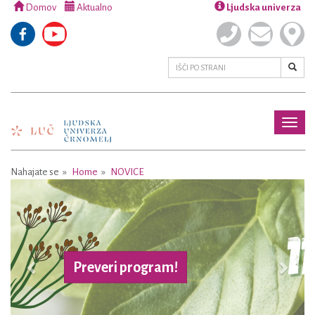
Domov
Aktualno
Ljudska univerza
Toggl
naviga
Nahajate se
Home
NOVICE
Previous
Next
 program!
Več