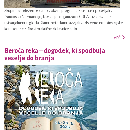
Skupino udeležencev smo v okviru programa Erasmus+ popeljali v
francosko Normandijo, kjer so pri organizaciji CREA z izkustvenimi,
ustvarjalnimi in gledališkimi metodami razvijali vodstvene in motivacijske
kompetence. Skozi praktične delavnice so kr...
VEČ
Beroča reka – dogodek, ki spodbuja
veselje do branja