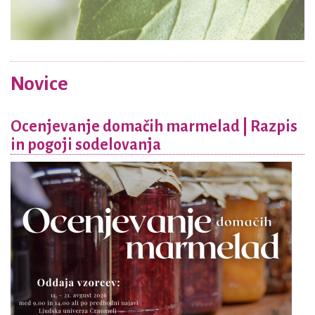
Novice
Ocenjevanje domačih marmelad | Razpis
in pogoji sodelovanja