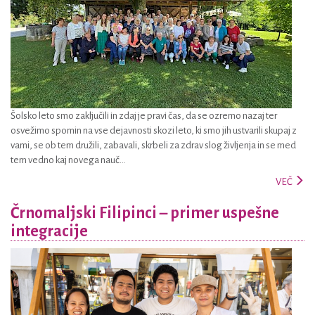
Šolsko leto smo zaključili in zdaj je pravi čas, da se ozremo nazaj ter
osvežimo spomin na vse dejavnosti skozi leto, ki smo jih ustvarili skupaj z
vami, se ob tem družili, zabavali, skrbeli za zdrav slog življenja in se med
tem vedno kaj novega nauč...
VEČ
Črnomaljski Filipinci – primer uspešne
integracije