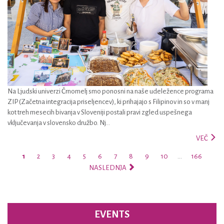
Na Ljudski univerzi Črnomelj smo ponosni na naše udeležence programa
ZIP (Začetna integracija priseljencev), ki prihajajo s Filipinov in so v manj
kot treh mesecih bivanja v Sloveniji postali pravi zgled uspešnega
vključevanja v slovensko družbo. Nj...
VEČ
1
2
3
4
5
6
7
8
9
10
…
166
NASLEDNJA
EVENTS