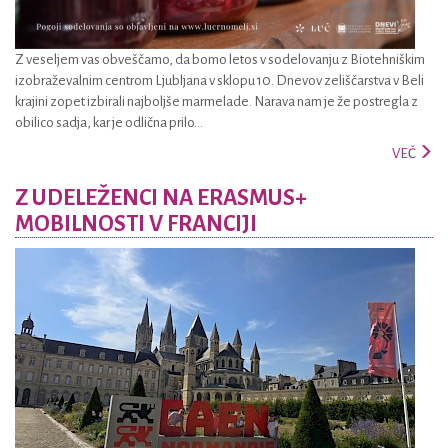
Z veseljem vas obveščamo, da bomo letos v sodelovanju z Biotehniškim
izobraževalnim centrom Ljubljana v sklopu 10. Dnevov zeliščarstva v Beli
krajini zopet izbirali najboljše marmelade. Narava nam je že postregla z
obilico sadja, kar je odlična prilo...
VEČ
Z UDELEŽENCI NA ERASMUS+
MOBILNOSTI V FRANCIJI