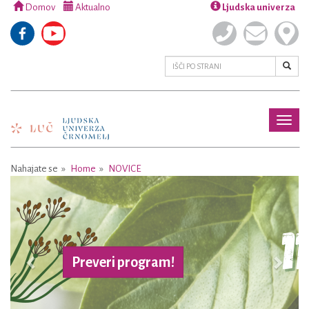
Domov
Aktualno
Ljudska univerza
Toggl
naviga
Nahajate se
Home
NOVICE
Previous
Next
everi program!