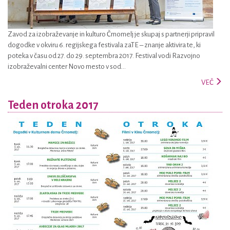
Zavod za izobraževanje in kulturo Črnomelj je skupaj s partnerji pripravil
dogodke v okviru 6. regijskega festivala zaTE – znanje aktivira te, ki
poteka v času od 27. do 29. septembra 2017. Festival vodi Razvojno
izobraževalni center Novo mesto v sod...
VEČ
Teden otroka 2017