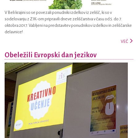
V Beli krajini so se povezali ponudniki izdelkov iz zelišč, ki so v
sodelovanju z ZIK-om pripravili dneve zeliščarstva v času od 5. do 7.
oktobra 2017. Vabljeni na predstavitev ponudnikov izdelkov in zeliščarske
delavnice!
VEČ
Obeležili Evropski dan jezikov