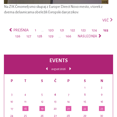
Na ZIK Črnomelj smo skupaj z Europe Direct Novo mesto, v torek z
dvema delavnicama obeležili Evropski dan jezikov.
VEČ
PREJŠNJA
1
…
120
121
122
123
124
125
126
127
128
129
…
166
NASLEDNJA
EVENTS
avgust 2026
P
T
S
Č
P
S
N
1
2
3
4
5
6
7
8
9
10
11
12
13
14
15
16
17
18
19
20
21
22
23
24
25
26
27
28
29
30