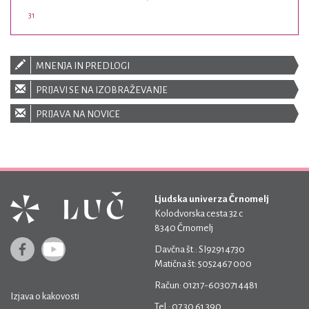
31
MNENJA IN PREDLOGI
PRIJAVI SE NA IZOBRAŽEVANJE
PRIJAVA NA NOVICE
Ljudska univerza Črnomelj
Kolodvorska cesta 32 c
8340 Črnomelj
Davčna št.: SI92914730
Matična št: 5052467 000
Račun: 01217-6030714481
Izjava o kakovosti
Tel.: 07 30 61 390