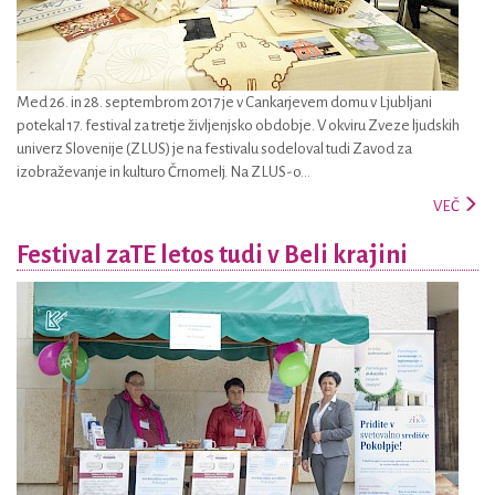
Med 26. in 28. septembrom 2017 je v Cankarjevem domu v Ljubljani
potekal 17. festival za tretje življenjsko obdobje. V okviru Zveze ljudskih
univerz Slovenije (ZLUS) je na festivalu sodeloval tudi Zavod za
izobraževanje in kulturo Črnomelj. Na ZLUS-o...
VEČ
Festival zaTE letos tudi v Beli krajini