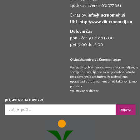
Ljudska univerza: 031 377 061
E-naslov:
info@lucrnomelj.si
URL:
http://www.zik-crnomelj.eu
Delovni čas
pon. - čet. 9:00 do 17:00
pet. 9:00 do 15:00
© Ljudska univerza Črnomelj 2026
Vse gradivo, objavljeno na
www.zik-crnomelj.eu
, je
dovoljeno uporabljati le za svoje osebne potrebe.
Brez dovoljenja uredništva ga ni dovoljeno
uporabljati v druge namene ali ga kakorkoli javno
priobčati.
Vse pravice pridržane.
prijavi se na novice:
prijava