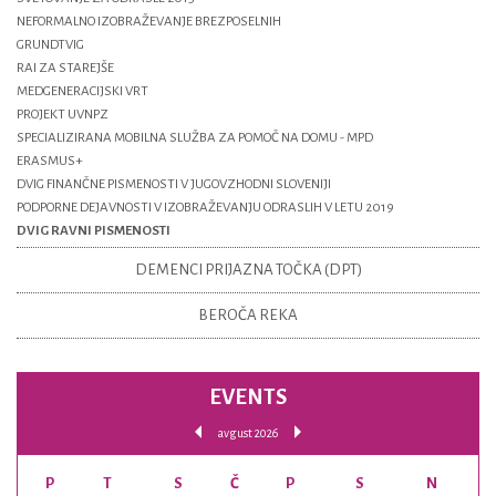
NEFORMALNO IZOBRAŽEVANJE BREZPOSELNIH
GRUNDTVIG
RAI ZA STAREJŠE
MEDGENERACIJSKI VRT
PROJEKT UVNPZ
SPECIALIZIRANA MOBILNA SLUŽBA ZA POMOČ NA DOMU - MPD
ERASMUS+
DVIG FINANČNE PISMENOSTI V JUGOVZHODNI SLOVENIJI
PODPORNE DEJAVNOSTI V IZOBRAŽEVANJU ODRASLIH V LETU 2019
DVIG RAVNI PISMENOSTI
DEMENCI PRIJAZNA TOČKA (DPT)
BEROČA REKA
EVENTS
avgust 2026
P
T
S
Č
P
S
N