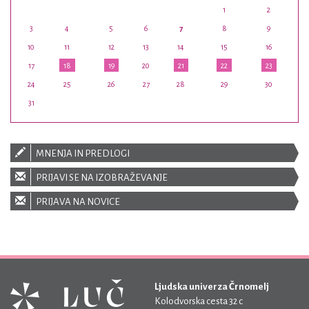
1
2
3
4
5
6
7
8
9
10
11
12
13
14
15
16
17
18
19
20
21
22
23
24
25
26
27
28
29
30
31
MNENJA IN PREDLOGI
PRIJAVI SE NA IZOBRAŽEVANJE
PRIJAVA NA NOVICE
Ljudska univerza Črnomelj
Kolodvorska cesta 32 c