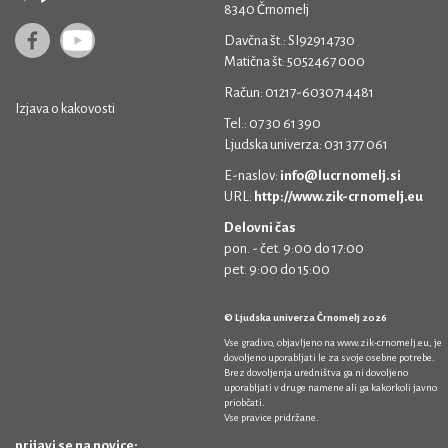
8340 Črnomelj
Davčna št.: SI92914730
Matična št: 5052467 000
Račun: 01217-6030714481
Izjava o kakovosti
Tel.: 07 30 61 390
Ljudska univerza: 031 377 061
E-naslov:
info@lucrnomelj.si
URL:
http://www.zik-crnomelj.eu
Delovni čas
pon. - čet. 9:00 do 17:00
pet. 9:00 do 15:00
© Ljudska univerza Črnomelj 2026
Vse gradivo, objavljeno na
www.zik-crnomelj.eu
, je
dovoljeno uporabljati le za svoje osebne potrebe.
Brez dovoljenja uredništva ga ni dovoljeno
uporabljati v druge namene ali ga kakorkoli javno
priobčati.
Vse pravice pridržane.
prijavi se na novice: