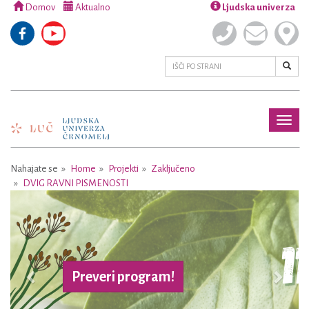
Domov
Aktualno
Ljudska univerza
Toggl
naviga
Nahajate se
Home
Projekti
Zaključeno
DVIG RAVNI PISMENOSTI
Previous
Next
Preveri program!