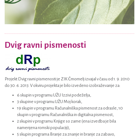
Dvig ravni pismenosti
Projekt Dvig ravni pismenosti je ZIK Črnomelj izvajal v času od 1. 9. 2010
do 30. 6. 2013. V okviru projekta je bilo izvedeno izobraževanje za:
6 skupin v programu UŽU Izzivi podeželja,
3 skupine v programu UŽU Moj korak,
19 skupin v programu Računalniška pismenost za odrasle, 10
skupin v programu Računalniška in digitalna pismenost,
2 skupini v programu Knjige so zame (ena izvedba je bila
namenjena romski populaciji),
5 skupin programa Branje za znanje in branje za zabavo,