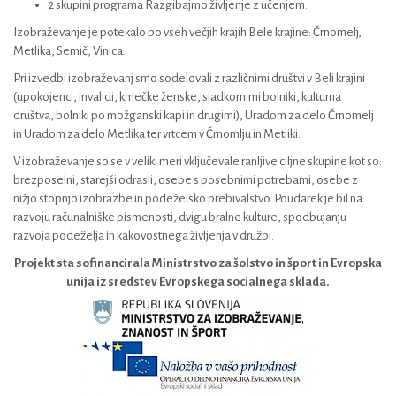
2 skupini programa Razgibajmo življenje z učenjem.
Izobraževanje je potekalo po vseh večjih krajih Bele krajine: Črnomelj,
Metlika, Semič, Vinica.
Pri izvedbi izobraževanj smo sodelovali z različnimi društvi v Beli krajini
(upokojenci, invalidi, kmečke ženske, sladkornimi bolniki, kulturna
društva, bolniki po možganski kapi in drugimi), Uradom za delo Črnomelj
in Uradom za delo Metlika ter vrtcem v Črnomlju in Metliki.
V izobraževanje so se v veliki meri vključevale ranljive ciljne skupine kot so:
brezposelni, starejši odrasli, osebe s posebnimi potrebami, osebe z
nižjo stopnjo izobrazbe in podeželsko prebivalstvo. Poudarek je bil na
razvoju računalniške pismenosti, dvigu bralne kulture, spodbujanju
razvoja podeželja in kakovostnega življenja v družbi.
Projekt sta sofinancirala Ministrstvo za šolstvo in šport in Evropska
unija iz sredstev Evropskega socialnega sklada.