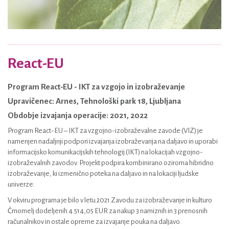
React-EU
Program React-EU - IKT za vzgojo in izobraževanje
Upravičenec: Arnes, Tehnološki park 18, Ljubljana
Obdobje izvajanja operacije: 2021, 2022
Program React-EU – IKT za vzgojno-izobraževalne zavode (VIZ) je
namenjen nadaljnji podpori izvajanja izobraževanja na daljavo in uporabi
informacijsko komunikacijskih tehnologij (IKT) na lokacijah vzgojno-
izobraževalnih zavodov. Projekt podpira kombinirano oziroma hibridno
izobraževanje, ki izmenično poteka na daljavo in na lokaciji ljudske
univerze.
V okviru programa je bilo v letu 2021 Zavodu za izobraževanje in kulturo
Črnomelj dodeljenih 4.514,05 EUR za nakup 3 namiznih in 3 prenosnih
računalnikov in ostale opreme za izvajanje pouka na daljavo.