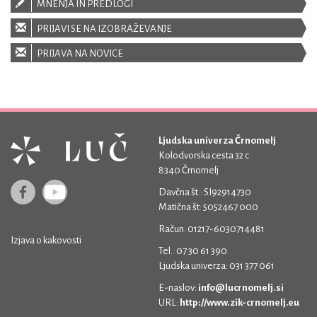
MNENJA IN PREDLOGI
PRIJAVI SE NA IZOBRAŽEVANJE
PRIJAVA NA NOVICE
Ljudska univerza Črnomelj
Kolodvorska cesta 32 c
8340 Črnomelj
Davčna št.: SI92914730
Matična št: 5052467 000
Račun: 01217-6030714481
Izjava o kakovosti
Tel.: 07 30 61 390
Ljudska univerza: 031 377 061
E-naslov:
info@lucrnomelj.si
URL:
http://www.zik-crnomelj.eu