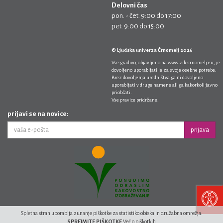
Delovni čas
pon. - čet. 9:00 do 17:00
pet. 9:00 do 15:00
© Ljudska univerza Črnomelj 2026
Vse gradivo, objavljeno na
www.zik-crnomelj.eu
, je
dovoljeno uporabljati le za svoje osebne potrebe.
Brez dovoljenja uredništva ga ni dovoljeno
uporabljati v druge namene ali ga kakorkoli javno
priobčati.
Vse pravice pridržane.
prijavi se na novice:
prijava
Spletna stran uporablja zunanje piškotke za statistiko obiska in družabna omrežja.
SPREJMITE PIŠKOTKE
Več o piškotkih