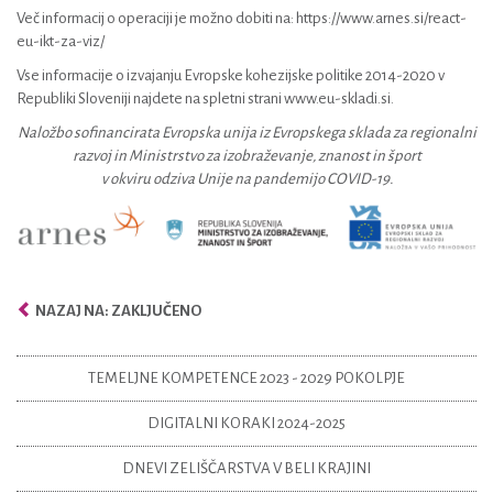
Več informacij o operaciji je možno dobiti na: https://www.arnes.si/react-
eu-ikt-za-viz/
Vse informacije o izvajanju Evropske kohezijske politike 2014-2020 v
Republiki Sloveniji najdete na spletni strani www.eu-skladi.si.
Naložbo sofinancirata Evropska unija iz Evropskega sklada za regionalni
razvoj in Ministrstvo za izobraževanje, znanost in šport
v okviru odziva Unije na pandemijo COVID-19.
NAZAJ NA: ZAKLJUČENO
TEMELJNE KOMPETENCE 2023 - 2029 POKOLPJE
DIGITALNI KORAKI 2024-2025
DNEVI ZELIŠČARSTVA V BELI KRAJINI