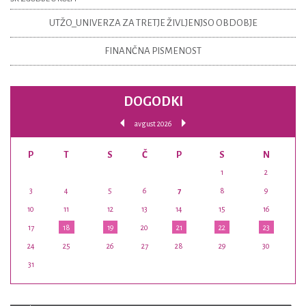
UTŽO_UNIVERZA ZA TRETJE ŽIVLJENJSO OBDOBJE
FINANČNA PISMENOST
DOGODKI
avgust 2026
P
T
S
Č
P
S
N
1
2
3
4
5
6
7
8
9
10
11
12
13
14
15
16
17
18
19
20
21
22
23
24
25
26
27
28
29
30
31