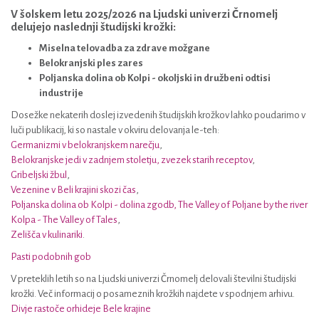
V šolskem letu 2025/2026 na Ljudski univerzi Črnomelj
delujejo naslednji študijski krožki:
Miselna telovadba za zdrave možgane
Belokranjski ples zares
Poljanska dolina ob Kolpi - okoljski in družbeni odtisi
industrije
Dosežke nekaterih doslej izvedenih študijskih krožkov lahko poudarimo v
luči publikacij, ki so nastale v okviru delovanja le-teh:
Germanizmi v belokranjskem narečju
,
Belokranjske jedi v zadnjem stoletju, zvezek starih receptov
,
Gribeljski žbul
,
Vezenine v Beli krajini skozi čas
,
Poljanska dolina ob Kolpi - dolina zgodb, The Valley of Poljane by the river
Kolpa - The Valley of Tales
,
Zelišča v kulinariki
.
Pasti podobnih gob
V preteklih letih so na Ljudski univerzi Črnomelj delovali številni študijski
krožki. Več informacij o posameznih krožkih najdete v spodnjem arhivu.
Divje rastoče orhideje Bele krajine