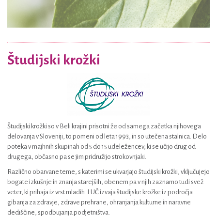
Študijski krožki
Študijski krožki so v Beli krajini prisotni že od samega začetka njihovega
delovanja v Sloveniji, to pomeni od leta 1993, in so utečena stalnica. Delo
poteka v majhnih skupinah od 5 do 15 udeležencev, ki se učijo drug od
drugega, občasno pa se jim pridružijo strokovnjaki.
Različno obarvane teme, s katerimi se ukvarjajo študijski krožki, vključujejo
bogate izkušnje in znanja starejših, obenem pa v njih zaznamo tudi svež
veter, ki prihaja iz vrst mladih. LUČ izvaja študijske krožke iz področja
gibanja za zdravje, zdrave prehrane, ohranjanja kulturne in naravne
dediščine, spodbujanja podjetništva.