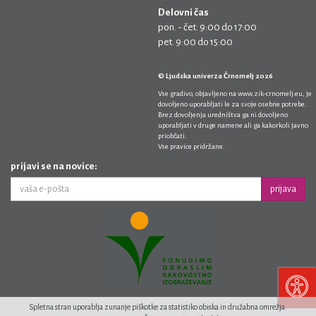
Delovni čas
pon. - čet. 9:00 do 17:00
pet. 9:00 do 15:00
© Ljudska univerza Črnomelj 2026
Vse gradivo, objavljeno na
www.zik-crnomelj.eu
, je
dovoljeno uporabljati le za svoje osebne potrebe.
Brez dovoljenja uredništva ga ni dovoljeno
uporabljati v druge namene ali ga kakorkoli javno
priobčati.
Vse pravice pridržane.
prijavi se na novice:
prijava
Spletna stran uporablja zunanje piškotke za statistiko obiska in družabna omrežja.