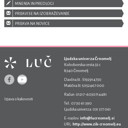
MNENJA IN PREDLOGI
PRIJAVI SE NA IZOBRAŽEVANJE
PRIJAVA NA NOVICE
Ljudska univerza Črnomelj
Kolodvorska cesta 32 c
8340 Črnomelj
Davčna št.: SI92914730
Matična št: 5052467 000
Račun: 01217-6030714481
Izjava o kakovosti
Tel.: 07 30 61 390
Ljudska univerza: 031 377 061
E-naslov:
info@lucrnomelj.si
URL:
http://www.zik-crnomelj.eu