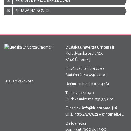
PRIJAVI SE NA IZOBRAŽEVANJE
PRIJAVA NA NOVICE
Ljudska univerza Črnomelj
Kolodvorska cesta 32 c
8340 Črnomelj
Davčna št.: SI92914730
Matična št: 5052467 000
Izjava o kakovosti
Račun: 01217-6030714481
Tel.: 07 30 61 390
Ljudska univerza: 031 377 061
E-naslov:
info@lucrnomelj.si
URL:
http://www.zik-crnomelj.eu
Delovni čas
pon. - čet. 9:00 do 17:00