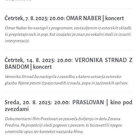
Četrtek, 7. 8. 2025: 20.00:
OMAR NABER | koncert
Omar Naber bo nastopil s programom, sestavljenim iz avtorskih skladb,
ki prepletajo rock in pop. Kot izvajalec je znan po vokalni moči in izraziti
interpretaciji.
Četrtek, 14. 8. 2025: 20.00:
VERONIKA STRNAD Z
BANDOM | koncert
Veronika Strnad bo nastopila z zasedbo, s katero ustvarja avtorsko
glasbo. Njene pesmi črpajo navdih iz soula, popa in jazzovskih vplivov.
Sreda, 20. 8. 2025: 20.00: PRASLOVAN | kino pod
zvezdami
Dokumentarni film Praslovan se posveča življenju in delu Zorana
Predina. Po projekciji sledi pogovor s pevcem, ki bo osvetlili njegov
umetniški opus ter kontekst nastanka filma.