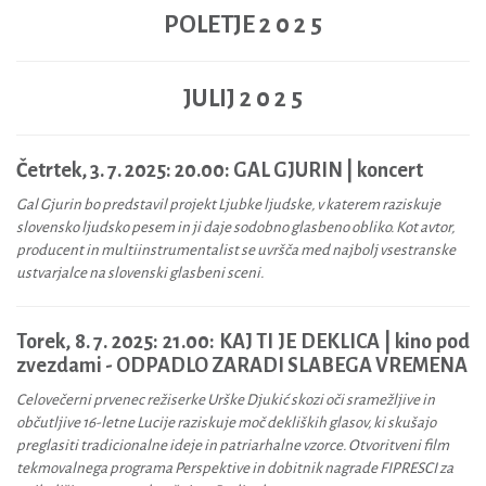
POLETJE 2 0 2 5
JULIJ 2 0 2 5
Četrtek, 3. 7. 2025:
20.00: GAL GJURIN | koncert
Gal Gjurin bo predstavil projekt Ljubke ljudske, v katerem raziskuje
slovensko ljudsko pesem in ji daje sodobno glasbeno obliko. Kot avtor,
producent in multiinstrumentalist se uvršča med najbolj vsestranske
ustvarjalce na slovenski glasbeni sceni.
Torek, 8. 7. 2025: 21.00:
KAJ TI JE DEKLICA | kino pod
zvezdami - ODPADLO ZARADI SLABEGA VREMENA
Celovečerni prvenec režiserke Urške Djukić skozi oči sramežljive in
občutljive 16-letne Lucije raziskuje moč dekliških glasov, ki skušajo
preglasiti tradicionalne ideje in patriarhalne vzorce. Otvoritveni film
tekmovalnega programa Perspektive in dobitnik nagrade FIPRESCI za