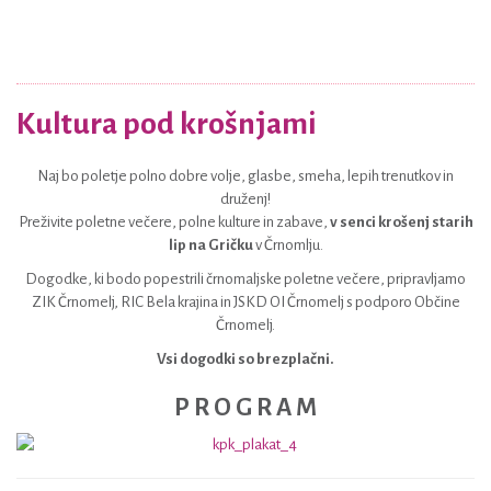
Kultura pod krošnjami
Naj bo poletje polno dobre volje, glasbe, smeha, lepih trenutkov in
druženj!
Preživite poletne večere, polne kulture in zabave,
v senci krošenj starih
lip na Gričku
v Črnomlju.
Dogodke, ki bodo popestrili črnomaljske poletne večere, pripravljamo
ZIK Črnomelj, RIC Bela krajina in JSKD OI Črnomelj s podporo Občine
Črnomelj.
Vsi dogodki so brezplačni.
P R O G R A M