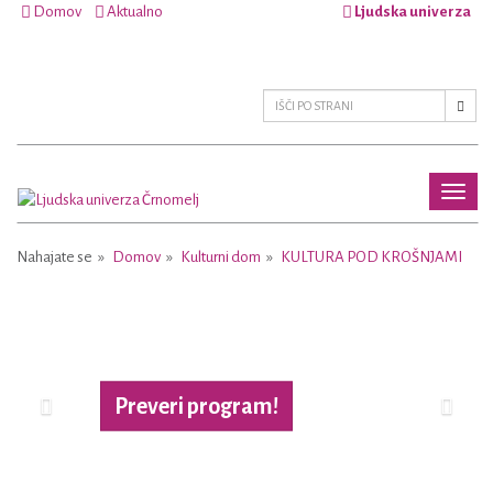
Domov
Aktualno
Ljudska univerza
Toggl
naviga
Nahajate se
Domov
Kulturni dom
KULTURA POD KROŠNJAMI
Previous
Next
Preveri program!