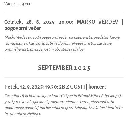
Vstopnina: 4 eur
Četrtek, 28. 8. 2025: 20.00: MARKO VERDEV |
pogovorni večer
Marko Verdev bo vodil pogovorni večer, na katerem bo predstavil svoje
razmišljanje o kulturi, družbi in človeku. Njegov pristop združuje
premišljenost, sproščenost in občutek za dialog.
SEPTEMBER 2 0 2 5
Petek, 12. 9. 2025: 19.30: 2B Z GOSTI | koncert
Zasedba 2B, ki jo sestavljata brata Gašper in Primož Mihelič, bo skupaj z
gosti predstavila glasbeni program z elementi etna, elektronike in
modernega popa. Njuna besedila pogosto izhajajo iz lokalne identitete
in osebnih doživljajev.