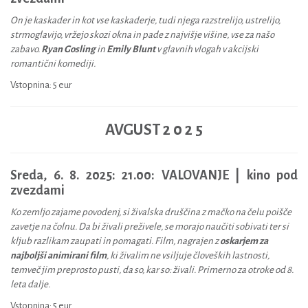
On je kaskader in kot vse kaskaderje, tudi njega razstrelijo, ustrelijo,
strmoglavijo, vržejo skozi okna in pade z najvišje višine, vse za našo
zabavo.
Ryan Gosling
in
Emily Blunt
v glavnih vlogah v akcijski
romantični komediji.
Vstopnina: 5 eur
AVGUST 2 0 2 5
Sreda, 6. 8. 2025: 21.00:
VALOVANJE | kino pod
zvezdami
Ko zemljo zajame povodenj, si živalska druščina z mačko na čelu poišče
zavetje na čolnu. Da bi živali preživele, se morajo naučiti sobivati ter si
kljub razlikam zaupati in pomagati. Film, nagrajen z
oskarjem za
najboljši animirani film
, ki živalim ne vsiljuje človeških lastnosti,
temveč jim preprosto pusti, da so, kar so: živali. Primerno za otroke od 8.
leta dalje.
Vstopnina: 5 eur