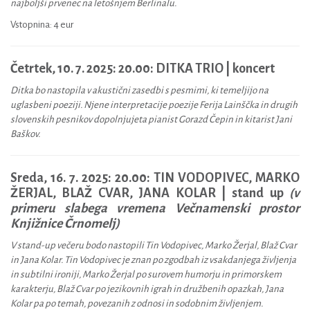
najboljši prvenec na letošnjem Berlinalu.
Vstopnina: 4 eur
Četrtek, 10. 7. 2025: 20.00:
DITKA TRIO | koncert
Ditka bo nastopila v akustični zasedbi s pesmimi, ki temeljijo na
uglasbeni poeziji. Njene interpretacije poezije Ferija Lainščka in drugih
slovenskih pesnikov dopolnjujeta pianist Gorazd Čepin in kitarist Jani
Baškov.
Sreda, 16. 7. 2025: 20.00:
TIN VODOPIVEC, MARKO
ŽERJAL, BLAŽ CVAR, JANA KOLAR | stand up
(v
primeru slabega vremena Večnamenski prostor
Knjižnice Črnomelj)
V stand-up večeru bodo nastopili Tin Vodopivec, Marko Žerjal, Blaž Cvar
in Jana Kolar. Tin Vodopivec je znan po zgodbah iz vsakdanjega življenja
in subtilni ironiji, Marko Žerjal po surovem humorju in primorskem
karakterju, Blaž Cvar po jezikovnih igrah in družbenih opazkah, Jana
Kolar pa po temah, povezanih z odnosi in sodobnim življenjem.