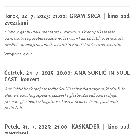
Torek, 22. 7. 2025: 21.00:
GRAM SRCA | kino pod
zvezdami
Globoko ganljiv dokumentarec, ki surovo in iskreno prikaže težo
odvisnosti. Še posebej te zadene, če si sam kdaj občutil to resničnost v
družini – pomaga razumeti, sočutiti in videti človeka za odvisnostjo.
Vstopnina: 4 eur
Četrtek, 24. 7. 2025: 20.00:
ANA SOKLIČ IN SOUL
CAST | koncert
Ana Soklič bo skupaj z zasedbo Soul Cast izvedla program, ki združuje
elemente soula, gospela in jazzovske glasbe. Zasedbo sestavljajo
priznani glasbeniki z bogatimi izkušnjami na različnih glasbenih
področjih.
Petek, 31. 7. 2025: 21.00:
KASKADER | kino pod
zvezdami