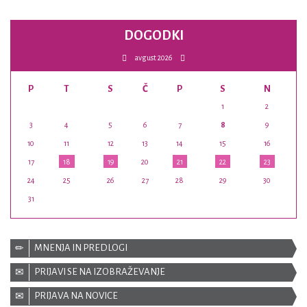
DOGODKI
avgust 2026
P
T
S
Č
P
S
N
1
2
3
4
5
6
7
8
9
10
11
12
13
14
15
16
17
18
19
20
21
22
23
24
25
26
27
28
29
30
31
MNENJA IN PREDLOGI
PRIJAVI SE NA IZOBRAŽEVANJE
PRIJAVA NA NOVICE