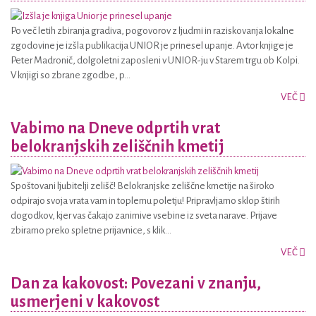
Po več letih zbiranja gradiva, pogovorov z ljudmi in raziskovanja lokalne
zgodovine je izšla publikacija UNIOR je prinesel upanje. Avtor knjige je
Peter Madronič, dolgoletni zaposleni v UNIOR-ju v Starem trgu ob Kolpi.
V knjigi so zbrane zgodbe, p...
VEČ
Vabimo na Dneve odprtih vrat
belokranjskih zeliščnih kmetij
Spoštovani ljubitelji zelišč! Belokranjske zeliščne kmetije na široko
odpirajo svoja vrata vam in toplemu poletju! Pripravljamo sklop štirih
dogodkov, kjer vas čakajo zanimive vsebine iz sveta narave. Prijave
zbiramo preko spletne prijavnice, s klik...
VEČ
Dan za kakovost: Povezani v znanju,
usmerjeni v kakovost