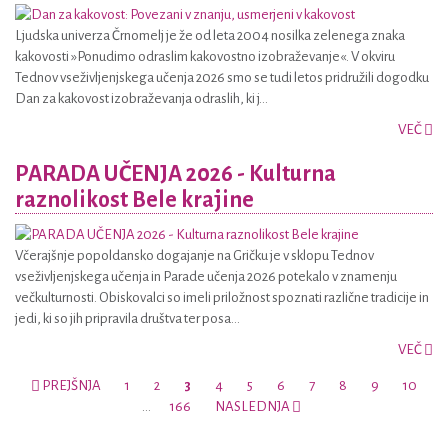
Ljudska univerza Črnomelj je že od leta 2004 nosilka zelenega znaka
kakovosti »Ponudimo odraslim kakovostno izobraževanje«. V okviru
Tednov vseživljenjskega učenja 2026 smo se tudi letos pridružili dogodku
Dan za kakovost izobraževanja odraslih, ki j...
VEČ
PARADA UČENJA 2026 - Kulturna
raznolikost Bele krajine
Včerajšnje popoldansko dogajanje na Gričku je v sklopu Tednov
vseživljenjskega učenja in Parade učenja 2026 potekalo v znamenju
večkulturnosti. Obiskovalci so imeli priložnost spoznati različne tradicije in
jedi, ki so jih pripravila društva ter posa...
VEČ
PREJŠNJA
1
2
3
4
5
6
7
8
9
10
…
166
NASLEDNJA