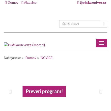
Domov
Aktualno
Ljudska univerza
Toggl
naviga
Nahajate se
Domov
NOVICE
Previous
Next
Preveri program!