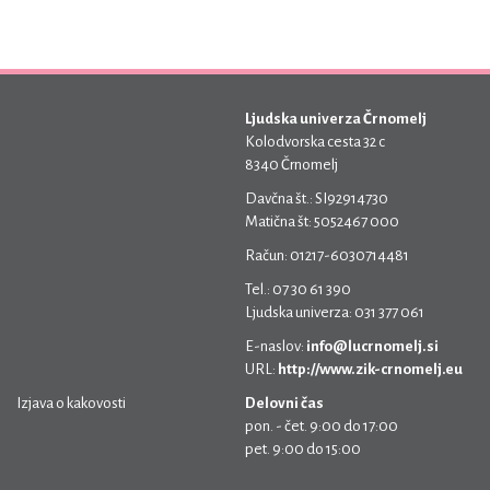
Ljudska univerza Črnomelj
Kolodvorska cesta 32 c
8340 Črnomelj
Davčna št.: SI92914730
Matična št: 5052467 000
Račun: 01217-6030714481
Tel.: 07 30 61 390
Ljudska univerza: 031 377 061
E-naslov:
info@lucrnomelj.si
URL:
http://www.zik-crnomelj.eu
Izjava o kakovosti
Delovni čas
pon. - čet. 9:00 do 17:00
pet. 9:00 do 15:00