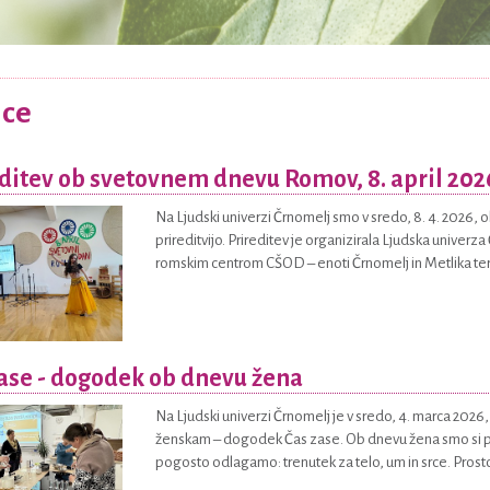
ice
ditev ob svetovnem dnevu Romov, 8. april 202
Na Ljudski univerzi Črnomelj smo v sredo, 8. 4. 2026, 
prireditvijo. Prireditev je organizirala Ljudska unive
romskim centrom CŠOD – enoti Črnomelj in Metlika ter
ase - dogodek ob dnevu žena
Na Ljudski univerzi Črnomelj je v sredo, 4. marca 20
ženskam – dogodek Čas zase. Ob dnevu žena smo si po
pogosto odlagamo: trenutek za telo, um in srce. Prostor