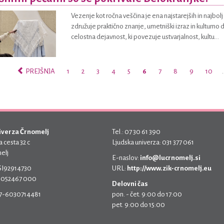
Vezenje kot ročna veščina je ena najstarejših in najbolj 
združuje praktično znanje, umetniški izraz in kulturno 
celostna dejavnost, ki povezuje ustvarjalnost, kultu...
PREJŠNJA
1
2
3
4
5
6
7
8
9
10
iverza Črnomelj
Tel.: 07 30 61 390
 cesta 32 c
Ljudska univerza: 031 377 061
elj
E-naslov:
info@lucrnomelj.si
 SI92914730
URL:
http://www.zik-crnomelj.eu
 5052467 000
Delovni čas
17-6030714481
pon. - čet. 9:00 do 17:00
pet. 9:00 do 15:00