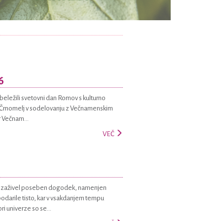
6
obeležili svetovni dan Romov s kulturno
rza Črnomelj v sodelovanju z Večnamenskim
 Večnam...
VEČ
26, zaživel poseben dogodek, namenjen
darile tisto, kar v vsakdanjem tempu
i univerze so se...