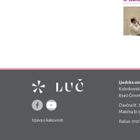
Ljudska un
Kolodvorska
8340 Črnom
Davčna št.:
Matična št:
Izjava o kakovosti
Račun: 012