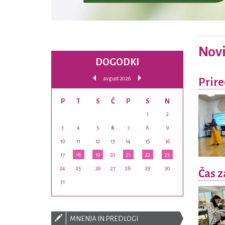
Nov
DOGODKI
avgust 2026
Prire
P
T
S
Č
P
S
N
1
2
3
4
5
6
7
8
9
10
11
12
13
14
15
16
17
18
19
20
21
22
23
24
25
26
27
28
29
30
Čas z
31
MNENJA IN PREDLOGI