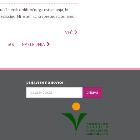
razširjenih oblik ročnega ustvarjanja, ki
dediščino. Ni le tehnična spretnost, temveč
VEČ
…
166
NASLEDNJA
prijavi se na novice:
prijava