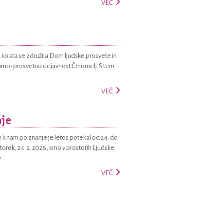
VEČ
, ko sta se združila Dom ljudske prosvete in
turno-prosvetno dejavnost Črnomelj. S tem
VEČ
nje
k nam po znanje je letos potekal od 24. do
torek, 24. 2. 2026, smo v prostorih Ljudske
..
VEČ