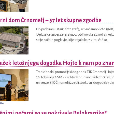
rni dom Črnomelj – 57 let skupne zgodbe
Ob prebiranju starih fotografij, se vračamo v leto 1968
Delavska univerza ter skupaj oblikovala Zavod za kul
se je začelo poglavje, ki je trajalo kar 57 let. Več ko...
uček letošnjega dogodka Hojte k nam po zna
Tradicionalni promocijski dogodek ZIK Črnomelj Hojte 
26. februarja 2026 v vseh treh belokranjskih občinah. V 
univerze ZIK Črnomelj izvedli strokovni dogodek v okv.
šnimi pečami so se pokrivale Belokranjke?