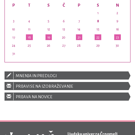
P
T
S
Č
P
S
N
1
2
3
4
5
6
7
8
9
10
11
12
13
14
15
16
17
18
19
20
21
22
23
24
25
26
27
28
29
30
31
MNENJA IN PREDLOGI
PRIJAVI SE NA IZOBRAŽEVANJE
PRIJAVA NA NOVICE
Ljudska univerza Črnomelj