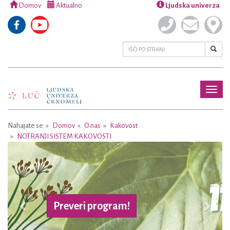
Domov
Aktualno
Ljudska univerza
Toggl
naviga
Nahajate se
Domov
O nas
Kakovost
NOTRANJI SISTEM KAKOVOSTI
Previous
Next
Preveri program!