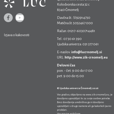
Kolodvorska cesta 32 c
8340 Črnomelj
Davčna št.: SI92914730
Matična št: 5052467 000
Račun: 01217-6030714481
Izjava o kakovosti
Tel.: 07 30 61 390
Ljudska univerza: 031 377 061
E-naslov:
info@lucrnomelj.si
URL:
http://www.zik-crnomelj.eu
Delovni čas
pon. - čet. 9:00 do 17:00
pet. 9:00 do 15:00
© Ljudska univerza Črnomelj 2026
Vse gradivo, objavljeno na
www.zik-crnomelj.eu
, je
dovoljeno uporabljati le za svoje osebne potrebe.
Brez dovoljenja uredništva ga ni dovoljeno
uporabljati v druge namene ali ga kakorkoli javno
priobčati.
Vse pravice pridržane.