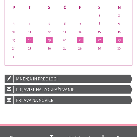
P
T
S
Č
P
S
N
1
2
3
4
5
6
7
8
9
10
11
12
13
14
15
16
17
18
19
20
21
22
23
24
25
26
27
28
29
30
31
MNENJA IN PREDLOGI
PRIJAVI SE NA IZOBRAŽEVANJE
PRIJAVA NA NOVICE