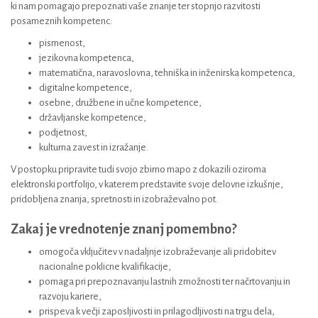
ki nam pomagajo prepoznati vaše znanje ter stopnjo razvitosti
posameznih kompetenc:
pismenost,
jezikovna kompetenca,
matematična, naravoslovna, tehniška in inženirska kompetenca,
digitalne kompetence,
osebne, družbene in učne kompetence,
državljanske kompetence,
podjetnost,
kulturna zavest in izražanje.
V postopku pripravite tudi svojo zbirno mapo z dokazili oziroma
elektronski portfolijo, v katerem predstavite svoje delovne izkušnje,
pridobljena znanja, spretnosti in izobraževalno pot.
Zakaj je vrednotenje znanj pomembno?
omogoča vključitev v nadaljnje izobraževanje ali pridobitev
nacionalne poklicne kvalifikacije,
pomaga pri prepoznavanju lastnih zmožnosti ter načrtovanju in
razvoju kariere,
prispeva k večji zaposljivosti in prilagodljivosti na trgu dela,