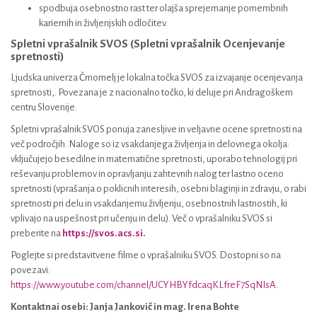
spodbuja osebnostno rast ter olajša sprejemanje pomembnih
kariernih in življenjskih odločitev.
Spletni vprašalnik SVOS (Spletni vprašalnik Ocenjevanje
spretnosti)
Ljudska univerza Črnomelj je lokalna točka SVOS za izvajanje ocenjevanja
spretnosti,. Povezana je z nacionalno točko, ki deluje pri Andragoškem
centru Slovenije.
Spletni vprašalnik SVOS ponuja zanesljive in veljavne ocene spretnosti na
več področjih. Naloge so iz vsakdanjega življenja in delovnega okolja:
vključujejo besedilne in matematične spretnosti, uporabo tehnologij pri
reševanju problemov in opravljanju zahtevnih nalog ter lastno oceno
spretnosti (vprašanja o poklicnih interesih, osebni blaginji in zdravju, o rabi
spretnosti pri delu in vsakdanjemu življenju, osebnostnih lastnostih, ki
vplivajo na uspešnost pri učenju in delu). Več o vprašalniku SVOS si
preberite na
https://svos.acs.si.
Poglejte si predstavitvene filme o vprašalniku SVOS. Dostopni so na
povezavi:
https://www.youtube.com/channel/UCYHBYfdcaqKLfreF7SqNIsA
.
Kontaktnai osebi: Janja Jankovič in mag. Irena Bohte