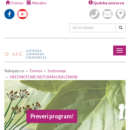
Domov
Aktualno
Ljudska univerza
Toggl
naviga
Nahajate se
Domov
Svetovanje
VREDNOTENJE NEFORMALNIH ZNANJ
Previous
Next
Preveri program!