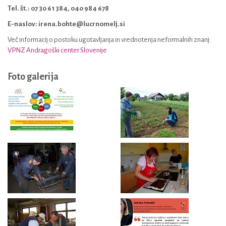
Tel. št.: 07 30 61 384, 040 984 678
E-naslov: irena.bohte@lucrnomelj.si
Več informacij o postoku ugotavljanja in vrednotenja neformalnih znanj:
VPNZ Andragoški center Slovenije
Foto galerija