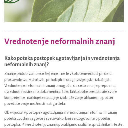
Vrednotenje neformalnih znanj
Kako poteka postopek ugotavljanja in vrednotenja
neformalnih znanj?
Znanje pridobivamo vse življenje – ne le v šoli, temveč tudi pri delu,
prostovoljstvu, v društvih, pri hobijih in drugih življenjskih izkušnjah.
Vrednotenje neformalnih znanj omogoča, da se to znanje prepozna,
ovrednoti in ustrezno dokumentira. Tako lahko bolje predstavite svoje
kompetence, načrtujete nadaljnje izobraževanje ali karierno pot ter
povečate svoje možnosti na trgu dela.
Ob vključitvi v postopek ugotavljanja in vrednotenja neformalnih znanj
poteka uvodni razgovor s svetovalko, kjer se dogovorite o poteku
postopka. Pri vrednotenju znanj uporabljamo različne vprašalnike in teste,