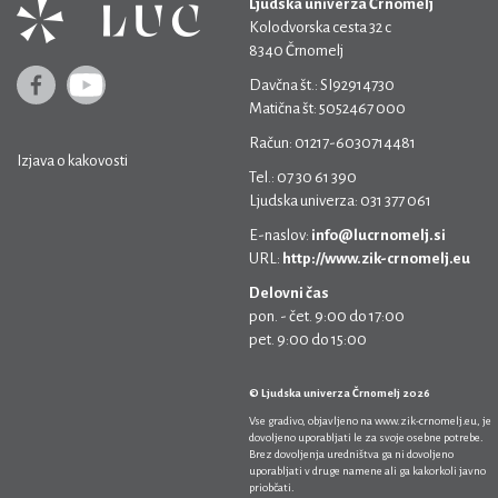
Ljudska univerza Črnomelj
Kolodvorska cesta 32 c
8340 Črnomelj
Davčna št.: SI92914730
Matična št: 5052467 000
Račun: 01217-6030714481
Izjava o kakovosti
Tel.: 07 30 61 390
Ljudska univerza: 031 377 061
E-naslov:
info@lucrnomelj.si
URL:
http://www.zik-crnomelj.eu
Delovni čas
pon. - čet. 9:00 do 17:00
pet. 9:00 do 15:00
© Ljudska univerza Črnomelj 2026
Vse gradivo, objavljeno na
www.zik-crnomelj.eu
, je
dovoljeno uporabljati le za svoje osebne potrebe.
Brez dovoljenja uredništva ga ni dovoljeno
uporabljati v druge namene ali ga kakorkoli javno
priobčati.