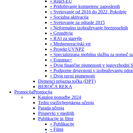
» React-EU
» Pridobivanje kompetenc zaposlenih
» Svetovanje od 2016 do 2022, Pokolpje
» Socialna aktivacija
» Svetovanje za odrasle 2015
» Neformalno izobraževanje brezposelnih
» Grundtvig
» RAI za starejše
» Medgeneracijski vrt
» Projekt UVNPZ
» Specializirana mobilna služba za pomoč
» Erasmus+
» Dvig finančne pismenosti v jugovzhodni S
» Podporne dejavnosti v izobraževanju odras
» Dvig ravni pismenosti
Demenci prijazna točka (DPT)
BEROČA REKA
Promocija
Promocija
Katalog ponudbe 2024
Tedni vseživljenjskega učenja
Parada učenja
Prispevki v medijih
Publikacije in filmi
» Publikacije
» Filmi