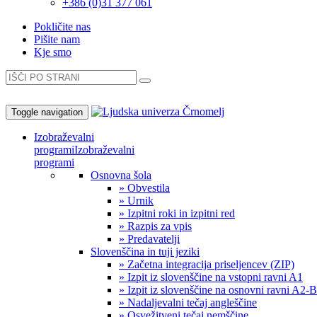
+386 (0)31 377 061
Pokličite nas
Pišite nam
Kje smo
Toggle navigation
Izobraževalni
programi
Izobraževalni
programi
Osnovna šola
» Obvestila
» Urnik
» Izpitni roki in izpitni red
» Razpis za vpis
» Predavatelji
Slovenščina in tuji jeziki
» Začetna integracija priseljencev (ZIP)
» Izpit iz slovenščine na vstopni ravni A1
» Izpit iz slovenščine na osnovni ravni A2-
» Nadaljevalni tečaj angleščine
» Osvežitveni tečaj nemščine