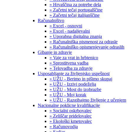
» Hrvaščina za potrebe dela
» Začetni tečaj portugalščine
» Začetni tečaj italijanščine
Računalništvo
» Excel - osnovni
» Excel - nadaljevalni
» Uporabna digitalna znanja
» Računalniška pismenost za odrasle
» Računalniško opismenjevanje odraslih
Gibanje in zdravje
» Vaje za vrat in hrbtenico
» Sprostitvena vadba
» Telovadba za zdravje
Usposabljanje za življenjsko uspešnost
» UŽU - Berimo in pišimo skupaj
» UŽU - Izzivi podeželja
» UŽU - Most do izobrazbe
» UŽU - Moj korak
» UŽU - Razgibajmo življenje z učenjem
Nacionalne poklicne kvalifikacije
» Socialni oskrbovalec
» Zeliščar pridelovalec
» Ekološki kmetovalec
» Računovodja
» Sadjar