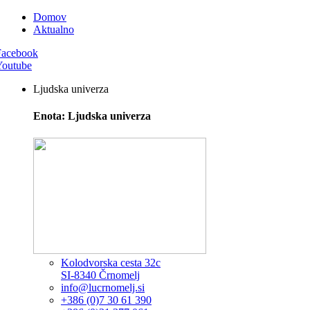
Domov
Aktualno
Facebook
Youtube
Ljudska univerza
Enota: Ljudska univerza
Kolodvorska cesta 32c
SI-8340 Črnomelj
info@lucrnomelj.si
+386 (0)7 30 61 390