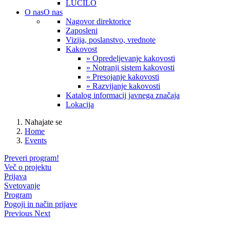
LUČILO
O nas
O nas
Nagovor direktorice
Zaposleni
Vizija, poslanstvo, vrednote
Kakovost
» Opredeljevanje kakovosti
» Notranji sistem kakovosti
» Presojanje kakovosti
» Razvijanje kakovosti
Katalog informacij javnega značaja
Lokacija
Nahajate se
Home
Events
Preveri program!
Več o projektu
Prijava
Svetovanje
Program
Pogoji in način prijave
Previous
Next