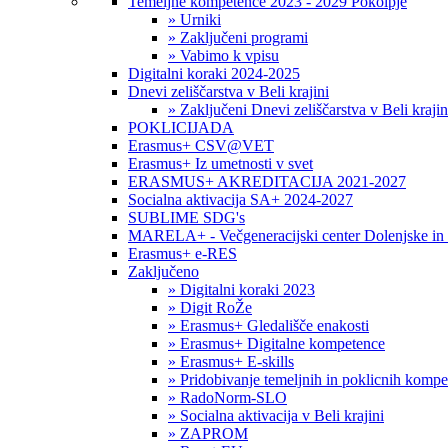
Temeljne kompetence 2023 - 2029 Pokolpje
» Urniki
» Zaključeni programi
» Vabimo k vpisu
Digitalni koraki 2024-2025
Dnevi zeliščarstva v Beli krajini
» Zaključeni Dnevi zeliščarstva v Beli krajin
POKLICIJADA
Erasmus+ CSV@VET
Erasmus+ Iz umetnosti v svet
ERASMUS+ AKREDITACIJA 2021-2027
Socialna aktivacija SA+ 2024-2027
SUBLIME SDG's
MARELA+ - Večgeneracijski center Dolenjske in 
Erasmus+ e-RES
Zaključeno
» Digitalni koraki 2023
» Digit RoŽe
» Erasmus+ Gledališče enakosti
» Erasmus+ Digitalne kompetence
» Erasmus+ E-skills
» Pridobivanje temeljnih in poklicnih komp
» RadoNorm-SLO
» Socialna aktivacija v Beli krajini
» ZAPROM