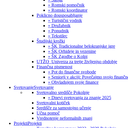
» Romski pomočnik
» Romski koordinator
Poklicno dousposabljanje
» Turistični vodnik
» Družabnik
» Ponudnik
» Tekstilec
Študijski krožki
» ŠK Tradicionalne belokranjske igre
» ŠK Orhideje in vezenine
» ŠK Zgodbe o Kolpi
UTŽO_Univerza za tretje življenjso obdobje
Finančna pismenost
» Pot do finančne svobode
» Seniorji v akciji: Povečajmo svojo finanč
» Obvladujem svoje finance
Svetovanje
Svetovanje
Svetovalno središče Pokolpje
» Dnevi svetovanja za znanje 2025
Svetovalni kotiček
Središče za samostojno učenje
Učna pomoč
Vrednotenje neformalnih znanj
Projekti
Projekti