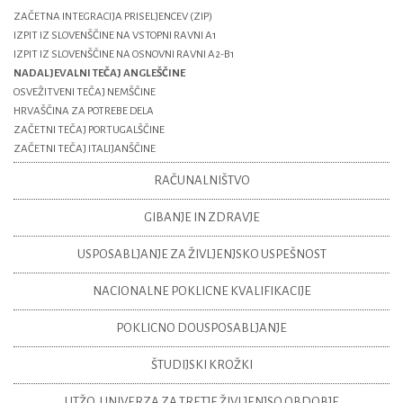
ZAČETNA INTEGRACIJA PRISELJENCEV (ZIP)
IZPIT IZ SLOVENŠČINE NA VSTOPNI RAVNI A1
IZPIT IZ SLOVENŠČINE NA OSNOVNI RAVNI A2-B1
NADALJEVALNI TEČAJ ANGLEŠČINE
OSVEŽITVENI TEČAJ NEMŠČINE
HRVAŠČINA ZA POTREBE DELA
ZAČETNI TEČAJ PORTUGALŠČINE
ZAČETNI TEČAJ ITALIJANŠČINE
RAČUNALNIŠTVO
GIBANJE IN ZDRAVJE
USPOSABLJANJE ZA ŽIVLJENJSKO USPEŠNOST
NACIONALNE POKLICNE KVALIFIKACIJE
POKLICNO DOUSPOSABLJANJE
ŠTUDIJSKI KROŽKI
UTŽO_UNIVERZA ZA TRETJE ŽIVLJENJSO OBDOBJE