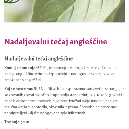
Nadaljevalni tečaj angleščine
Nadaljevalni tečaj angleščine
Komu je namenjen?
Tečaj je namenjen vsem, ki želite osvežiti svoje
znanje angleščine oziroma izpopolniti in nadograditi svoje jezikovne
zmožnosti v angleščini.
Kaj se boste naučili?
Naučili se boste sporazumevati v večini situacij, kjer
sogovornik govori razločno in uporablja standardni jezik, tekoče govoriti o
znanih vsakodnevnih stvareh, suvereno izražati svoje mnenje, napisati
različna krajša e-sporočila, obvestila in pisma. Sposobni se boste tudi
nepripravljeni vključiti v pogovor o splošnih temah.
Trajanje
: 50 ur