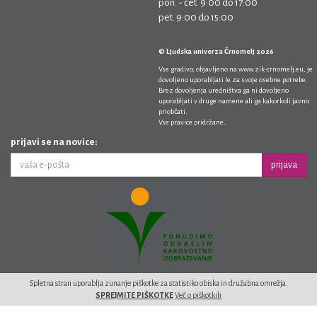
pon. - čet. 9:00 do 17:00
pet. 9:00 do 15:00
© Ljudska univerza Črnomelj 2026
Vse gradivo, objavljeno na
www.zik-crnomelj.eu
, je
dovoljeno uporabljati le za svoje osebne potrebe.
Brez dovoljenja uredništva ga ni dovoljeno
uporabljati v druge namene ali ga kakorkoli javno
priobčati.
Vse pravice pridržane.
prijavi se na novice:
prijava
Spletna stran uporablja zunanje piškotke za statistiko obiska in družabna omrežja.
SPREJMITE PIŠKOTKE
Več o piškotkih