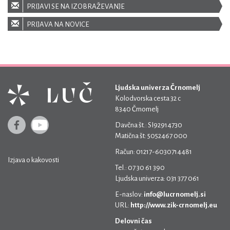
PRIJAVI SE NA IZOBRAŽEVANJE
PRIJAVA NA NOVICE
Ljudska univerza Črnomelj
Kolodvorska cesta 32 c
8340 Črnomelj
Davčna št.: SI92914730
Matična št: 5052467 000
Račun: 01217-6030714481
Izjava o kakovosti
Tel.: 07 30 61 390
Ljudska univerza: 031 377 061
E-naslov:
info@lucrnomelj.si
URL:
http://www.zik-crnomelj.eu
Delovni čas