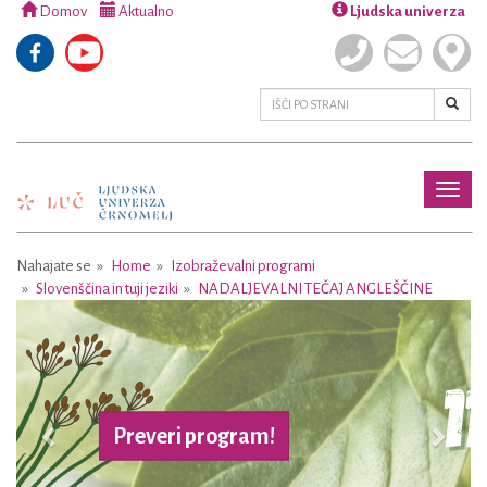
Domov
Aktualno
Ljudska univerza
Toggl
naviga
Nahajate se
Home
Izobraževalni programi
Slovenščina in tuji jeziki
NADALJEVALNI TEČAJ ANGLEŠČINE
Previous
Next
Preveri program!