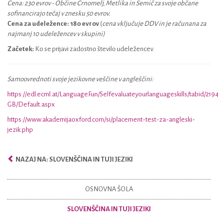
Cena: 230 evrov - Občine Črnomelj, Metlika in Semič za svoje občane
sofinancirajo tečaj v znesku 50 evrov.
Cena za udeležence: 180 evrov
(
cena vključuje DDV in je računana za
najmanj 10 udeležencev v skupini)
Začetek:
Ko se prijavi zadostno število udeležencev.
Samoovrednoti svoje jezikovne veščine v angleščini:
https://edl.ecml.at/LanguageFun/Selfevaluateyourlanguageskills/tabid/21
GB/Default.aspx
https://www.akademijaoxford.com/si/placement-test-za-angleski-
jezik.php
NAZAJ NA: SLOVENŠČINA IN TUJI JEZIKI
OSNOVNA ŠOLA
SLOVENŠČINA IN TUJI JEZIKI