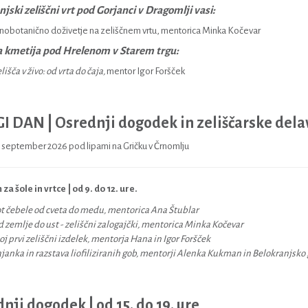
jski zeliščni vrt pod Gorjanci v Dragomlji vasi:
nobotanično doživetje na zeliščnem vrtu, mentorica Minka Kočevar
a kmetija pod Hrelenom v Starem trgu:
lišča v živo: od vrta do čaja,
mentor Igor Foršček
 DAN | Osrednji dogodek in zeliščarske dela
. september 2026 pod lipami na Gričku v Črnomlju
a šole in vrtce | od 9. do 12. ure.
t čebele od cveta do medu, mentorica Ana Štublar
 zemlje do ust - zeliščni zalogajčki, mentorica Minka Kočevar
j prvi zeliščni izdelek, mentorja Hana in Igor Foršček
janka in razstava liofiliziranih gob, mentorji Alenka Kukman in Belokranjsko
nji dogodek | od 15. do 19. ure