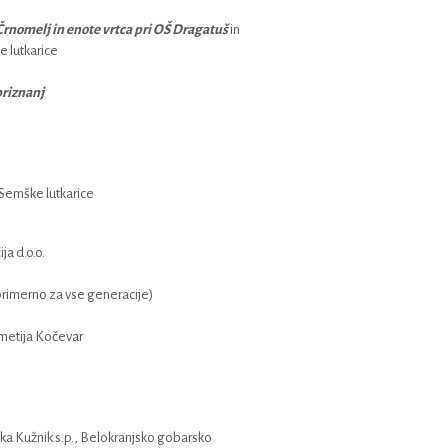
rnomelj in enote vrtca pri OŠ Dragatuš
in
 lutkarice
priznanj
Semške lutkarice
ja d.o.o.
rimerno za vse generacije)
metija Kočevar
uka Kužnik s.p., Belokranjsko gobarsko