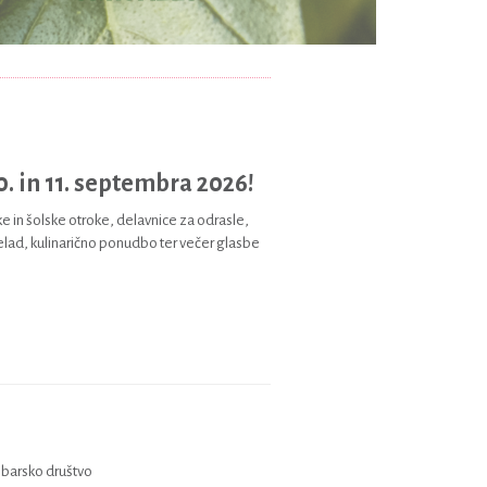
0. in 11. septembra 2026!
ke in šolske otroke, delavnice za odrasle,
lad, kulinarično ponudbo ter večer glasbe
obarsko društvo