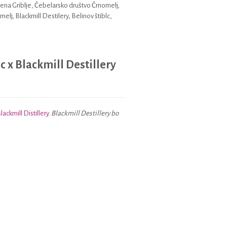
ena Griblje, Čebelarsko društvo Črnomelj,
lj, Blackmill Destilery, Belinov štiblc,
 x Blackmill Destillery
lackmill Distillery
.
Blackmill Destillery bo