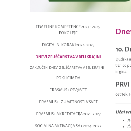
TEMELJNE KOMPETENCE 2023 - 2029
Dnev
POKOLPJE
DIGITALNI KORAKI 2024-2025
10. D
DNEVI ZELIŠČARSTVA V BELI KRAJINI
Ljudska u
tržnico p
ZAKLJUČENI DNEVI ZELIŠČARSTVA V BELI KRAJINI
in gina.
POKLICIJADA
PRVI 
ERASMUS+ CSV@VET
četrtek, 
ERASMUS+ IZ UMETNOSTI V SVET
Učni vr
ERASMUS+ AKREDITACIJA 2021-2027
Po
SOCIALNA AKTIVACIJA SA+ 2024-2027
Ča