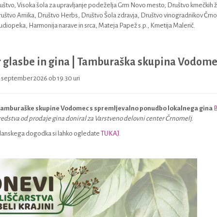
uštvo, Visoka šola za upravljanje podeželja Grm Novo mesto, Društvo kmečkih ž
uštvo Arnika, Društvo Herbs, Društvo Šola zdravja, Društvo vinogradnikov Črnome
udiopeka, Harmonija narave in srca, Mateja Papež s.p., Kmetija Malerič.
 glasbe in gina | Tamburaška skupina Vodomec
. september 2026 ob 19.30 uri
tamburaške skupine Vodomec s spremljevalno ponudbo lokalnega gina
B
edstva od prodaje gina doniral za Varstveno delovni center Črnomelj.
 lanskega dogodka si lahko ogledate
TUKAJ.