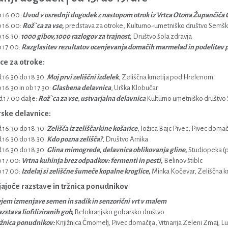
 16.00:
Uvod v osrednji dogodek z nastopom otrok iz Vrtca Otona Župančiča Č
 16.00:
Rož`ca za vse
,
predstava za otroke,
Kulturno-umetniško društvo Semške
 16.30:
1000 gibov, 1000 razlogov za trajnost
,
Društvo šola zdravja
 17.00:
Razglasitev rezultatov ocenjevanja domačih marmelad in podelitev 
ce za otroke:
 16.30 do 18.30:
Moj prvi zeliščni izdelek
, Zeliščna kmetija pod Hrelenom
 16.30 in ob 17.30:
Glasbena delavnica
, Urška Klobučar
 17.00 dalje:
Rož`ca za vse, ustvarjalna delavnica
Kulturno umetniško društvo 
rske delavnice:
 16.30 do 18.30:
Zelišča iz zeliščarkine košarice
, Jožica Bajc Pivec, Pivec domači
 16.30 do 18.30:
Kdo pozna zelišča?
, Društvo Arnika
 16.30 do 18.30:
Glina mimogrede, delavnica oblikovanja gline
,
Studiopeka (p
 17.00:
Vrtna kuhinja brez odpadkov: fermenti in pesti
,
Belinov štiblc
 17.00:
Izdelaj si zeliščne šumeče kopalne kroglice
,
Minka Kočevar, Zeliščna k
ajoče razstave in tržnica ponudnikov
jem izmenjave semen in sadik in senzorični vrt v malem
zstava liofiliziranih gob,
Belokranjsko gobarsko društvo
žnica ponudnikov:
Knjižnica Črnomelj, Pivec domačija, Vrtnarija Zeleni Zmaj, L