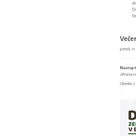
dr
Dr
St
.
Večer
petek, 11
Nastop 
zbrana sr
Utrinke z
.