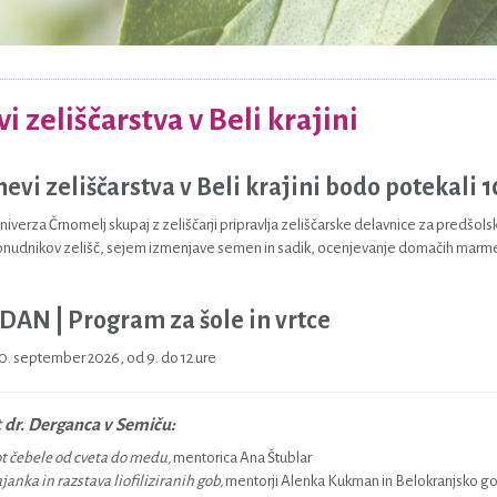
i zeliščarstva v Beli krajini
nevi zeliščarstva v Beli krajini bodo potekali 1
niverza Črnomelj skupaj z zeliščarji pripravlja zeliščarske delavnice za predšols
onudnikov zelišč, sejem izmenjave semen in sadik, ocenjevanje domačih marme
DAN | Program za šole in vrtce
10. september 2026, od 9. do 12.ure
t dr. Derganca v Semiču:
t čebele od cveta do medu,
mentorica Ana Štublar
janka in razstava liofiliziranih gob,
mentorji Alenka Kukman in Belokranjsko g