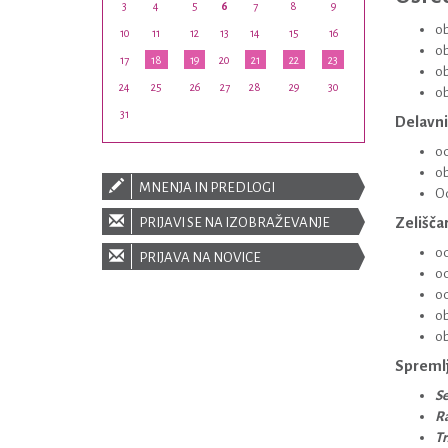
3
4
5
6
7
8
9
ob
10
11
12
13
14
15
16
ob
17
18
19
20
21
22
23
ob
24
25
26
27
28
29
30
ob
31
Delavni
od
ob
MNENJA IN PREDLOGI
Od
Zelišča
PRIJAVI SE NA IZOBRAŽEVANJE
od
PRIJAVA NA NOVICE
od
od
ob
ob
Spremlj
Se
Ra
Tr