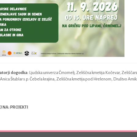
atorji dogodka
: Ljudska univerza Črnomelj, Zeliščna kmetija Kočevar, Zelišča
nica Štublar s.p. Čebela krajina, Zeliščna kmetija pod Hrelenom, Društvo Arnika
 NA: PROJEKTI