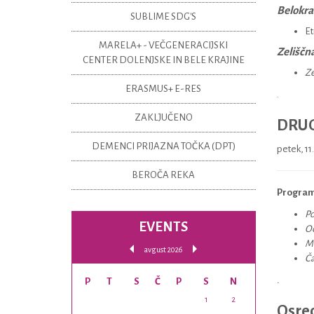
Belokran
SUBLIME SDG'S
Et
MARELA+ - VEČGENERACIJSKI
Zeliščn
CENTER DOLENJSKE IN BELE KRAJINE
Ze
ERASMUS+ E-RES
.
ZAKLJUČENO
DRUGI
DEMENCI PRIJAZNA TOČKA (DPT)
petek, 11
BEROČA REKA
Program z
Po
EVENTS
Od
Mo
avgust 2026
Ča
.
P
T
S
Č
P
S
N
1
2
Osred