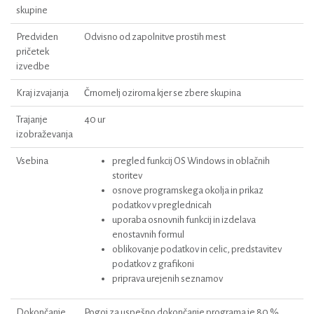
skupine
Predviden
Odvisno od zapolnitve prostih mest
pričetek
izvedbe
Kraj izvajanja
Črnomelj oziroma kjer se zbere skupina
Trajanje
40 ur
izobraževanja
Vsebina
pregled funkcij OS Windows in oblačnih
storitev
osnove programskega okolja in prikaz
podatkov v preglednicah
uporaba osnovnih funkcij in izdelava
enostavnih formul
oblikovanje podatkov in celic, predstavitev
podatkov z grafikoni
priprava urejenih seznamov
Dokončanje
Pogoj za uspešno dokončanje programa je 80 %