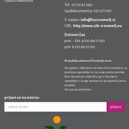
Izjava o kakovosti
Tel.: 07 30 61 390
Ljudska univerza: 031 377 061
E-naslov:
info@lucrnomelj.si
URL:
http://www.zik-crnomelj.eu
Delovni čas
pon. - čet. 9:00 do 17:00
pet. 9:00 do 15:00
© Ljudska univerza Črnomelj 2026
Vse gradivo, objavljeno na
www.zik-crnomelj.eu
, je
dovoljeno uporabljati le za svoje osebne potrebe.
Brez dovoljenja uredništva ga ni dovoljeno
uporabljati v druge namene ali ga kakorkoli javno
priobčati.
Vse pravice pridržane.
prijavi se na novice:
prijava