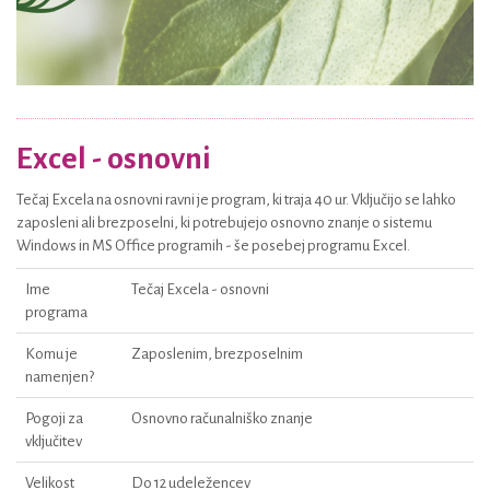
Excel - osnovni
Tečaj Excela na osnovni ravni je program, ki traja 40 ur. Vključijo se lahko
zaposleni ali brezposelni, ki potrebujejo osnovno znanje o sistemu
Windows in MS Office programih - še posebej programu Excel.
Ime
Tečaj Excela - osnovni
programa
Komu je
Zaposlenim, brezposelnim
namenjen?
Pogoji za
Osnovno računalniško znanje
vključitev
Velikost
Do 12 udeležencev