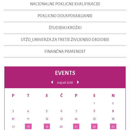
NACIONALNE POKLICNE KVALIFIKACIJE
POKLICNO DOUSPOSABLJANJE
ŠTUDIJSKI KROŽKI
UTŽO_UNIVERZA ZA TRETJE ŽIVLJENJSO OBDOBJE
FINANČNA PISMENOST
EVENTS
avgust 2026
P
T
S
Č
P
S
N
1
2
3
4
5
6
7
8
9
10
11
12
13
14
15
16
17
18
19
20
21
22
23