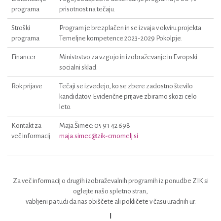
programa
prisotnost na tečaju.
Stroški
Program je brezplačen in se izvaja v okviru projekta
programa
Temeljne kompetence 2023-2029 Pokolpje.
Financer
Ministrstvo za vzgojo in izobraževanje in Evropski
socialni sklad.
Rok prijave
Tečaji se izvedejo, ko se zbere zadostno število
kandidatov. Evidenčne prijave zbiramo skozi celo
leto.
Kontakt za
Maja Šimec: 05 93 42 698
več informacij
maja.simec@zik-crnomelj.si
Za več informacij o drugih izobraževalnih programih iz ponudbe ZIK si
oglejte našo spletno stran,
vabljeni pa tudi da nas obiščete ali pokličete v času uradnih ur.
I