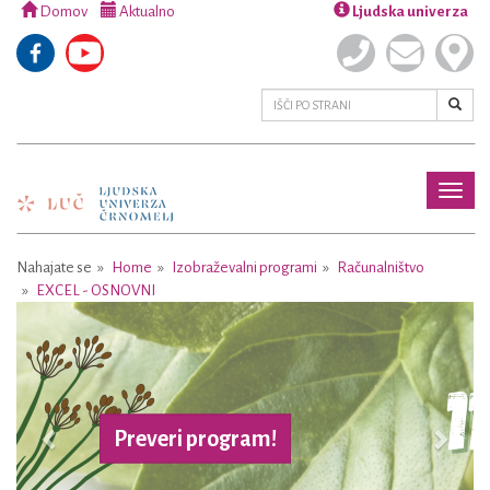
Domov
Aktualno
Ljudska univerza
Toggl
naviga
Nahajate se
Home
Izobraževalni programi
Računalništvo
EXCEL - OSNOVNI
Previous
Next
Preveri program!