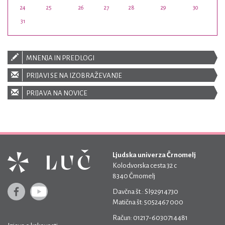
24
25
26
27
28
29
30
31
MNENJA IN PREDLOGI
PRIJAVI SE NA IZOBRAŽEVANJE
PRIJAVA NA NOVICE
Ljudska univerza Črnomelj
Kolodvorska cesta 32 c
8340 Črnomelj
Davčna št.: SI92914730
Matična št: 5052467 000
Račun: 01217-6030714481