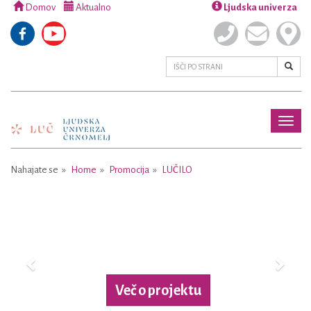
Domov
Aktualno
Ljudska univerza
Toggl
naviga
Nahajate se
Home
Promocija
LUČILO
Previous
Next
Več o projektu