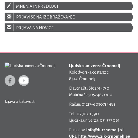
MNENJA IN PREDLOGI
PRIJAVI SE NA IZOBRAŽEVANJE
PRIJAVA NA NOVICE
Ljudska univerza Črnomelj
Kolodvorska cesta 32 c
8340 Črnomelj
Davčna št.: SI92914730
Matična št: 5052467 000
Izjava o kakovosti
Račun: 01217-6030714481
Tel.: 07 30 61 390
Ljudska univerza: 031 377 061
E-naslov:
info@lucrnomelj.si
URL:
http://www.zik-crnomelj.eu