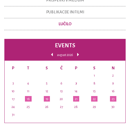
PRISPEVKI V MEDIJIH
PUBLIKACIJE IN FILMI
LUČILO
EVENTS
avgust 2026
P
T
S
Č
P
S
N
1
2
3
4
5
6
7
8
9
10
11
12
13
14
15
16
17
18
19
20
21
22
23
24
25
26
27
28
29
30
31