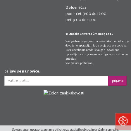
Delovni čas
pon. - čet. 9:00 do 17:00
pet. 9:00 do 15:00
© Ljudska univerza Črnomelj 2026
Vse gradivo, objavljeno na
www.zik-crnomelj.eu
, je
dovoljeno uporabljati le za svoje osebne potrebe.
Brez dovoljenja uredništva ga ni dovoljeno
uporabljati v druge namene ali ga kakorkoli javno
priobčati.
Vse pravice pridržane.
prijavi se na novice:
prijava
Spletna stran uporablja zunanje piškotke za statistiko obiska in družabna omrežja.