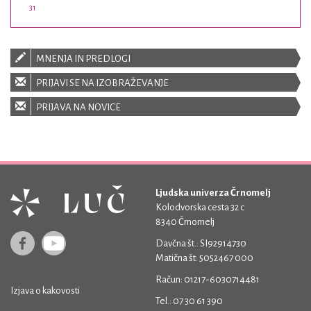
31
MNENJA IN PREDLOGI
PRIJAVI SE NA IZOBRAŽEVANJE
PRIJAVA NA NOVICE
Ljudska univerza Črnomelj
Kolodvorska cesta 32 c
8340 Črnomelj
Davčna št.: SI92914730
Matična št: 5052467 000
Račun: 01217-6030714481
Izjava o kakovosti
Tel.: 07 30 61 390