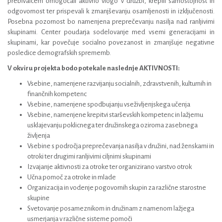
prebivalcem omogočali aktivno vlogo v družbi, krepili samostojnost in
odgovornost ter prispevali k zmanjševanju osamljenosti in izključenosti.
Posebna pozornost bo namenjena preprečevanju nasilja nad ranljivimi
skupinami. Center poudarja sodelovanje med vsemi generacijami in
skupinami, kar povečuje socialno povezanost in zmanjšuje negativne
posledice demografskih sprememb.
V okviru projekta bodo potekale naslednje AKTIVNOSTI:
Vsebine, namenjene razvijanju socialnih, zdravstvenih, kulturnih in
finančnih kompetenc
Vsebine, namenjene spodbujanju vseživljenjskega učenja
Vsebine, namenjene krepitvi starševskih kompetenc in lažjemu
usklajevanju poklicnega ter družinskega oziroma zasebnega
življenja
Vsebine s področja preprečevanja nasilja v družini, nad ženskami in
otroki ter drugimi ranljivimi ciljnimi skupinami
Izvajanje aktivnosti za otroke ter organizirano varstvo otrok
Učna pomoč za otroke in mlade
Organizacija in vodenje pogovornih skupin za različne starostne
skupine
Svetovanje posameznikom in družinam z namenom lažjega
usmerjanja v različne sisteme pomoči