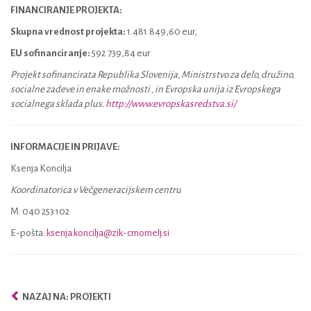
FINANCIRANJE PROJEKTA:
Skupna vrednost projekta:
1.481.849,60 eur,
EU sofinanciranje:
592.739,84 eur
Projekt sofinancirata Republika Slovenija, Ministrstvo za delo, družino,
socialne zadeve in enake možnosti , in Evropska unija iz Evropskega
socialnega sklada plus.
http://www.evropskasredstva.si/
INFORMACIJE IN PRIJAVE:
Ksenja Koncilja
Koordinatorica v Večgeneracijskem centru
M: 040 253 102
E-pošta:
ksenja.koncilja@zik-crnomelj.si
NAZAJ NA: PROJEKTI