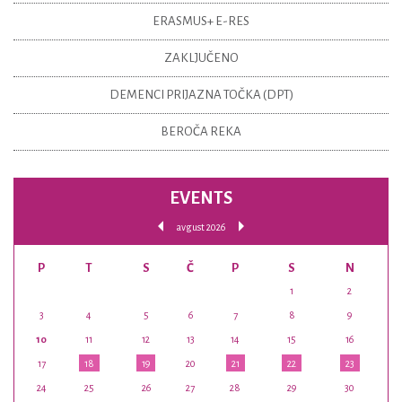
ERASMUS+ E-RES
ZAKLJUČENO
DEMENCI PRIJAZNA TOČKA (DPT)
BEROČA REKA
EVENTS
avgust 2026
P
T
S
Č
P
S
N
1
2
3
4
5
6
7
8
9
10
11
12
13
14
15
16
17
18
19
20
21
22
23
24
25
26
27
28
29
30