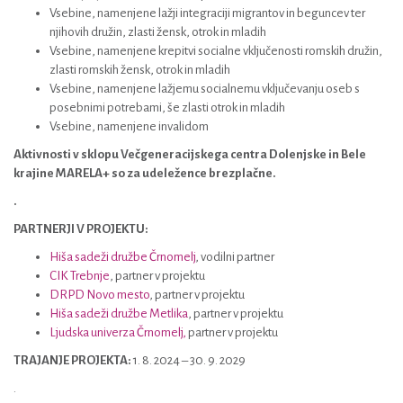
Vsebine, namenjene lažji integraciji migrantov in beguncev ter
njihovih družin, zlasti žensk, otrok in mladih
Vsebine, namenjene krepitvi socialne vključenosti romskih družin,
zlasti romskih žensk, otrok in mladih
Vsebine, namenjene lažjemu socialnemu vključevanju oseb s
posebnimi potrebami, še zlasti otrok in mladih
Vsebine, namenjene invalidom
Aktivnosti v sklopu Večgeneracijskega centra Dolenjske in Bele
krajine MARELA+ so za udeležence brezplačne.
.
PARTNERJI V PROJEKTU:
Hiša sadeži družbe Črnomelj
, vodilni partner
CIK Trebnje
, partner v projektu
DRPD Novo mesto
, partner v projektu
Hiša sadeži družbe Metlika
, partner v projektu
Ljudska univerza Črnomelj,
partner v projektu
TRAJANJE PROJEKTA:
1. 8. 2024 – 30. 9. 2029
.