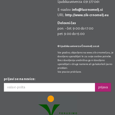
Ljudska univerza: 031 377 061
E-naslov:
info@lucrnomelj.si
URL:
http://www.zik-crnomelj.eu
Delovni čas
pon. - čet. 9:00 do 17:00
pet. 9:00 do 15:00
© Ljudska univerza Črnomelj 2026
Vse gradivo, objavljeno na
www.zik-crnomelj.eu
, je
dovoljeno uporabljati le za svoje osebne potrebe.
Brez dovoljenja uredništva ga ni dovoljeno
uporabljati v druge namene ali ga kakorkoli javno
priobčati.
Vse pravice pridržane.
prijavi se na novice:
prijava