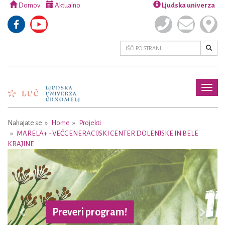
Domov
Aktualno
Ljudska univerza
Toggl
naviga
Nahajate se
Home
Projekti
MARELA+ - VEČGENERACIJSKI CENTER DOLENJSKE IN BELE
KRAJINE
Previous
Next
Preveri program!