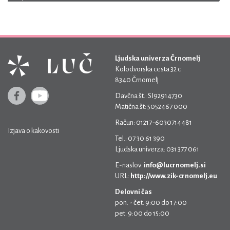
Ljudska univerza Črnomelj
Kolodvorska cesta 32 c
8340 Črnomelj
Davčna št.: SI92914730
Matična št: 5052467 000
Račun: 01217-6030714481
Izjava o kakovosti
Tel.: 07 30 61 390
Ljudska univerza: 031 377 061
E-naslov:
info@lucrnomelj.si
URL:
http://www.zik-crnomelj.eu
Delovni čas
pon. - čet. 9:00 do 17:00
pet. 9:00 do 15:00