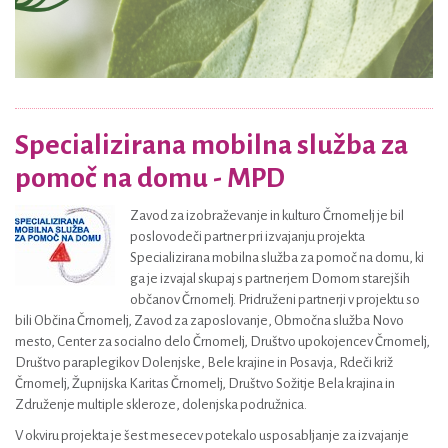
Specializirana mobilna služba za
pomoč na domu - MPD
Zavod za izobraževanje in kulturo Črnomelj je bil
poslovodeči partner pri izvajanju projekta
Specializirana mobilna služba za pomoč na domu, ki
ga je izvajal skupaj s partnerjem Domom starejših
občanov Črnomelj. Pridruženi partnerji v projektu so
bili Občina Črnomelj, Zavod za zaposlovanje, Območna služba Novo
mesto, Center za socialno delo Črnomelj, Društvo upokojencev Črnomelj,
Društvo paraplegikov Dolenjske, Bele krajine in Posavja, Rdeči križ
Črnomelj, Župnijska Karitas Črnomelj, Društvo Sožitje Bela krajina in
Združenje multiple skleroze, dolenjska podružnica.
V okviru projekta je šest mesecev potekalo usposabljanje za izvajanje