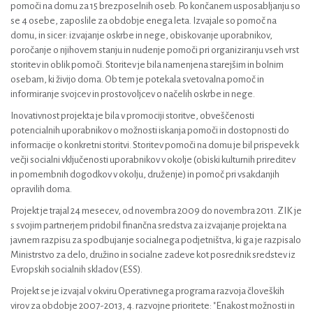
pomoči na domu za 15 brezposelnih oseb. Po končanem usposabljanju so
se 4 osebe, zaposlile za obdobje enega leta. Izvajale so pomoč na
domu, in sicer: izvajanje oskrbe in nege, obiskovanje uporabnikov,
poročanje o njihovem stanju in nudenje pomoči pri organiziranju vseh vrst
storitev in oblik pomoči. Storitev je bila namenjena starejšim in bolnim
osebam, ki živijo doma. Ob tem je potekala svetovalna pomoč in
informiranje svojcev in prostovoljcev o načelih oskrbe in nege.
Inovativnost projekta je bila v promociji storitve, obveščenosti
potencialnih uporabnikov o možnosti iskanja pomoči in dostopnosti do
informacije o konkretni storitvi. Storitev pomoči na domu je bil prispevek k
večji socialni vključenosti uporabnikov v okolje (obiski kulturnih prireditev
in pomembnih dogodkov v okolju, druženje) in pomoč pri vsakdanjih
opravilih doma.
Projekt je trajal 24 mesecev, od novembra 2009 do novembra 2011. ZIK je
s svojim partnerjem pridobil finančna sredstva za izvajanje projekta na
javnem razpisu za spodbujanje socialnega podjetništva, ki ga je razpisalo
Ministrstvo za delo, družino in socialne zadeve kot posrednik sredstev iz
Evropskih socialnih skladov (ESS).
Projekt se je izvajal v okviru Operativnega programa razvoja človeških
virov za obdobje 2007-2013, 4. razvojne prioritete: "Enakost možnosti in