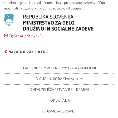
spodbujanje socialne vključenosti" in 4.1 prednostne usmeritve "Enake
možnosti na trgu dela in krepitev socialne vključenosti".
Zgibanka (pdf; 892 kB)
NAZAJ NA: ZAKLJUČENO
TEMELJNE KOMPETENCE 2023 - 2029 POKOLPJE
DIGITALNI KORAKI 2024-2025
DNEVI ZELIŠČARSTVA V BELI KRAJINI
POKLICIJADA
ERASMUS+ CSV@VET