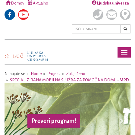
Domov
Aktualno
Ljudska univerza
Toggl
naviga
Nahajate se
Home
Projekti
Zaključeno
SPECIALIZIRANA MOBILNA SLUŽBA ZA POMOČ NA DOMU - MPD
Previous
Next
Preveri program!