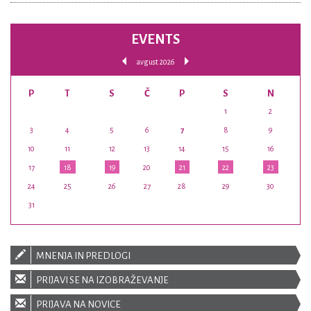
EVENTS
avgust 2026
P
T
S
Č
P
S
N
1
2
3
4
5
6
7
8
9
10
11
12
13
14
15
16
17
18
19
20
21
22
23
24
25
26
27
28
29
30
31
MNENJA IN PREDLOGI
PRIJAVI SE NA IZOBRAŽEVANJE
PRIJAVA NA NOVICE