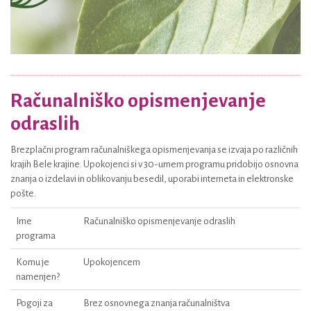
Računalniško opismenjevanje
odraslih
Brezplačni program računalniškega opismenjevanja se izvaja po različnih
krajih Bele krajine. Upokojenci si v 30-urnem programu pridobijo osnovna
znanja o izdelavi in oblikovanju besedil, uporabi interneta in elektronske
pošte.
Ime
Računalniško opismenjevanje odraslih
programa
Komu je
Upokojencem
namenjen?
Pogoji za
Brez osnovnega znanja računalništva