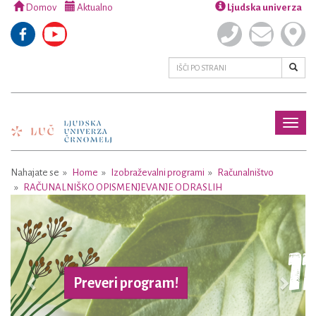
Domov
Aktualno
Ljudska univerza
Toggl
naviga
Nahajate se
Home
Izobraževalni programi
Računalništvo
RAČUNALNIŠKO OPISMENJEVANJE ODRASLIH
Previous
Next
Preveri program!