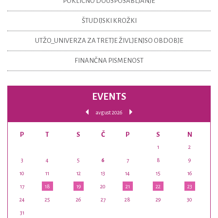
POKLICNO DOUSPOSABLJANJE
ŠTUDIJSKI KROŽKI
UTŽO_UNIVERZA ZA TRETJE ŽIVLJENJSO OBDOBJE
FINANČNA PISMENOST
EVENTS
avgust 2026
P
T
S
Č
P
S
N
1
2
3
4
5
6
7
8
9
10
11
12
13
14
15
16
17
18
19
20
21
22
23
24
25
26
27
28
29
30
31