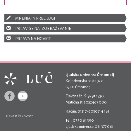
MNENJA IN PREDLOGI
PRIJAVI SE NA IZOBRAŽEVANJE
PRIJAVA NA NOVICE
Ljudska univerza Črnomelj
Kolodvorska cesta 32 c
8340 Črnomelj
Davčna št.: SI92914730
Matična št: 5052467 000
Račun: 01217-6030714481
Izjava o kakovosti
Tel.: 07 30 61 390
Ljudska univerza: 031 377 061