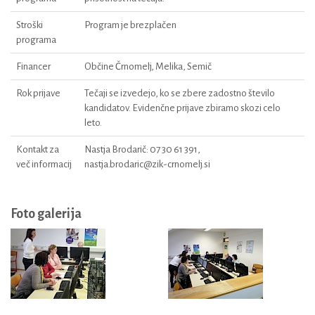
Stroški
Program je brezplačen
programa
Financer
Občine Črnomelj, Melika, Semič
Rok prijave
Tečaji se izvedejo, ko se zbere zadostno število
kandidatov. Evidenčne prijave zbiramo skozi celo
leto.
Kontakt za
Nastja Brodarič: 07 30 61 391,
več informacij
nastja.brodaric@zik-crnomelj.si
Foto galerija