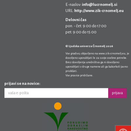
E-naslov:
info@lucrnomelj.si
URL:
http://www.zik-crnomelj.eu
Delovni čas
pon. - čet. 9:00 do 17:00
pet. 9:00 do 15:00
© Ljudska univerza Črnomelj 2026
Vse gradivo, objavljeno na
www.zik-crnomelj.eu
, je
dovoljeno uporabljati le za svoje osebne potrebe.
Brez dovoljenja uredništva ga ni dovoljeno
uporabljati v druge namene ali ga kakorkoli javno
priobčati.
Vse pravice pridržane.
prijavi se na novice:
prijava