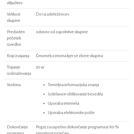
vključitev
Velikost
Do 14 udeležencev
skupine
Predviden
odvisno od zapolnitve skupine
pričetek
izvedbe
Kraj izvajanja
Črnomelj oziroma kjer se zbere skupina
Trajanje
30 ur
izobraževanja
Vsebina
Temeljna informacijska znanja
Izdelava in oblikovanje besedila
Uporaba interneta
Uporaba elektronske pošte
Dokončanje
Pogoj za uspešno dokončanje programa je 80 %
programa
prisotnost na tečaju.