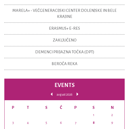
MARELA+ - VEČGENERACIJSKI CENTER DOLENJSKE IN BELE
KRAJINE
ERASMUS+ E-RES
ZAKLJUČENO
DEMENCI PRIJAZNA TOČKA (DPT)
BEROČA REKA
EVENTS
avgust 2026
P
T
S
Č
P
S
N
1
2
3
4
5
6
7
8
9