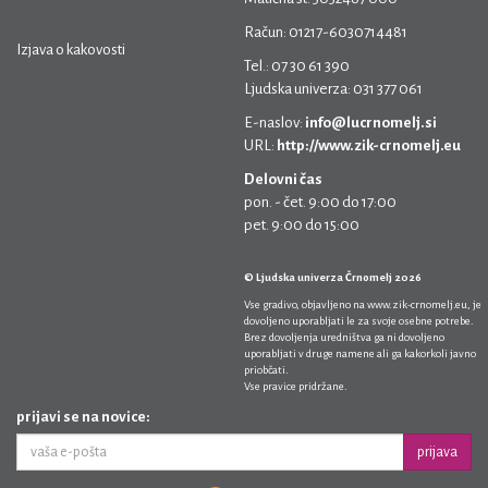
Račun: 01217-6030714481
Izjava o kakovosti
Tel.: 07 30 61 390
Ljudska univerza: 031 377 061
E-naslov:
info@lucrnomelj.si
URL:
http://www.zik-crnomelj.eu
Delovni čas
pon. - čet. 9:00 do 17:00
pet. 9:00 do 15:00
© Ljudska univerza Črnomelj 2026
Vse gradivo, objavljeno na
www.zik-crnomelj.eu
, je
dovoljeno uporabljati le za svoje osebne potrebe.
Brez dovoljenja uredništva ga ni dovoljeno
uporabljati v druge namene ali ga kakorkoli javno
priobčati.
Vse pravice pridržane.
prijavi se na novice:
prijava