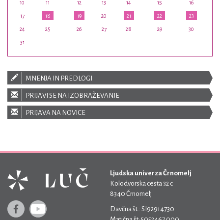
10
11
12
13
14
15
16
17
18
19
20
21
22
23
24
25
26
27
28
29
30
31
MNENJA IN PREDLOGI
PRIJAVI SE NA IZOBRAŽEVANJE
PRIJAVA NA NOVICE
Ljudska univerza Črnomelj
Kolodvorska cesta 32 c
8340 Črnomelj
Davčna št.: SI92914730
Matična št: 5052467 000