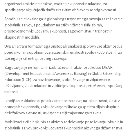
organizacijami civilne družbe, voditelji skupnosti in mladino, za
spodbujanje vključujočih družb z razvitim občutkom soodgovornosti.
Spodbujanje lokalnega in globalnega trajnostnega razvoja za reševanje
globalnih izzivov, s poudarkom na etičnih življenjskih izbirah,
prostovoljnem vključevanju skupnosti, zagovorništvu in trajnostnih
skupnostnih modelih.
Uvajanje transformativnega pristopa k enakosti spolov v vse aktivnosti, s
poudarkom na opolnomočenju žensk in enakosti spolov kot bistvenih za
doseganje ciljev trajnostnega razvoja.
Zagotavljanje neformalnih izobraževalnih aktivnosti, kot so DEAR
(Development Education and Awareness Raising) in Global Citizenship
Education (GCE), za navdihovanje, izobraževanje in vključevanje
državljanov, zlasti mladine in voditeljev skupnosti, pri reševanju vprašanj
trajnosti.
Izboljšanje skladnosti politik za trajnostni razvoj na lokalni ravni, zlasti v
obmejnih skupnostih, z vključevanjem širokega spektra ciljnih skupin in
deležnikov v aktivnosti, usklajene s cilji trajnostnega razvoja.
Mobilizacija ciljnih skupin za aktivno sodelovanje pri reševanju lokalnih in
globalnih izzivov preko vključevanja skupnosti in aktivnega državljanstva​.