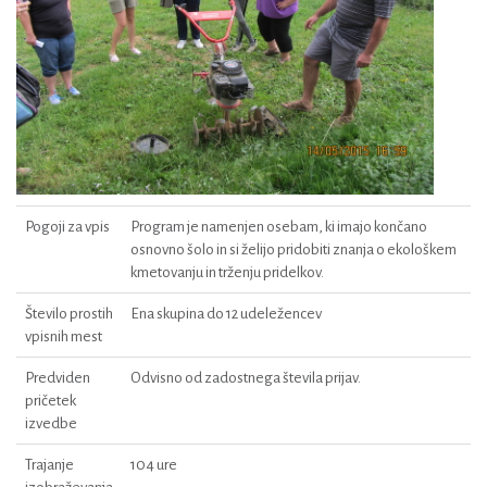
Pogoji za vpis
Program je namenjen osebam, ki imajo končano
osnovno šolo in si želijo pridobiti znanja o ekološkem
kmetovanju in trženju pridelkov.
Število prostih
Ena skupina do 12 udeležencev
vpisnih mest
Predviden
Odvisno od zadostnega števila prijav.
pričetek
izvedbe
Trajanje
104 ure