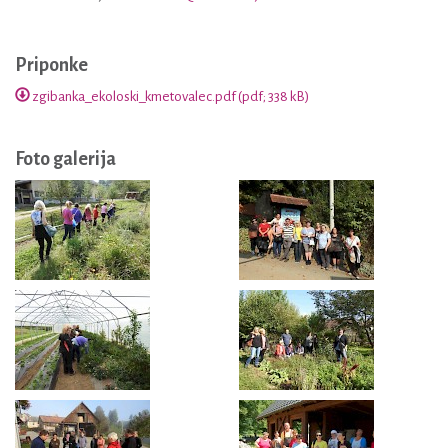
Priponke
zgibanka_ekoloski_kmetovalec.pdf (pdf; 338 kB)
Foto galerija