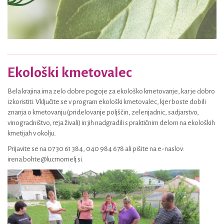
Ekološki kmetovalec
Bela krajina ima zelo dobre pogoje za ekološko kmetovanje, kar je dobro
izkoristiti. Vključite se v program ekološki kmetovalec, kjer boste dobili
znanja o kmetovanju (pridelovanje poljščin, zelenjadnic, sadjarstvo,
vinogradništvo, reja živali) in jih nadgradili s praktičnim delom na ekoloških
kmetijah v okolju.
Prijavite se na 07 30 61 384, 040 984 678 ali pišite na e-naslov:
irena.bohte@lucrnomelj.si.