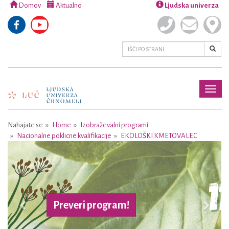
Domov
Aktualno
Ljudska univerza
Toggl
naviga
Nahajate se
Home
Izobraževalni programi
Nacionalne poklicne kvalifikacije
EKOLOŠKI KMETOVALEC
Previous
Next
Preveri program!