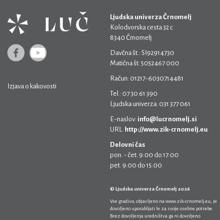
Ljudska univerza Črnomelj
Kolodvorska cesta 32 c
8340 Črnomelj
Davčna št.: SI92914730
Matična št: 5052467 000
Račun: 01217-6030714481
Izjava o kakovosti
Tel.: 07 30 61 390
Ljudska univerza: 031 377 061
E-naslov:
info@lucrnomelj.si
URL:
http://www.zik-crnomelj.eu
Delovni čas
pon. - čet. 9:00 do 17:00
pet. 9:00 do 15:00
© Ljudska univerza Črnomelj 2026
Vse gradivo, objavljeno na
www.zik-crnomelj.eu
, je
dovoljeno uporabljati le za svoje osebne potrebe.
Brez dovoljenja uredništva ga ni dovoljeno