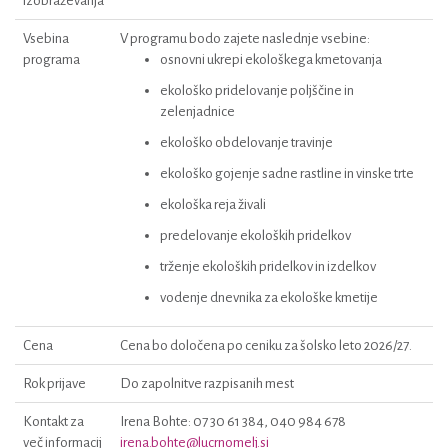
izobraževanja
Vsebina
V programu bodo zajete naslednje vsebine:
programa
osnovni ukrepi ekološkega kmetovanja
ekološko pridelovanje poljščine in
zelenjadnice
ekološko obdelovanje travinje
ekološko gojenje sadne rastline in vinske trte
ekološka reja živali
predelovanje ekoloških pridelkov
trženje ekoloških pridelkov in izdelkov
vodenje dnevnika za ekološke kmetije
Cena
Cena bo določena po ceniku za šolsko leto 2026/27.
Rok prijave
Do zapolnitve razpisanih mest
Kontakt za
Irena Bohte: 07 30 61 384, 040 984 678
več informacij
irena.bohte@lucrnomelj.si