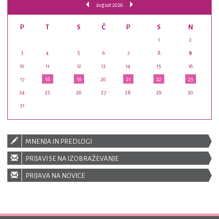
avgust 2026
P
T
S
Č
P
S
N
1
2
3
4
5
6
7
8
9
10
11
12
13
14
15
16
17
18
19
20
21
22
23
24
25
26
27
28
29
30
31
MNENJA IN PREDLOGI
PRIJAVI SE NA IZOBRAŽEVANJE
PRIJAVA NA NOVICE