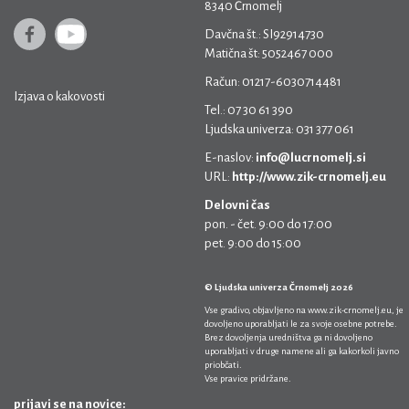
8340 Črnomelj
Davčna št.: SI92914730
Matična št: 5052467 000
Račun: 01217-6030714481
Izjava o kakovosti
Tel.: 07 30 61 390
Ljudska univerza: 031 377 061
E-naslov:
info@lucrnomelj.si
URL:
http://www.zik-crnomelj.eu
Delovni čas
pon. - čet. 9:00 do 17:00
pet. 9:00 do 15:00
© Ljudska univerza Črnomelj 2026
Vse gradivo, objavljeno na
www.zik-crnomelj.eu
, je
dovoljeno uporabljati le za svoje osebne potrebe.
Brez dovoljenja uredništva ga ni dovoljeno
uporabljati v druge namene ali ga kakorkoli javno
priobčati.
Vse pravice pridržane.
prijavi se na novice: