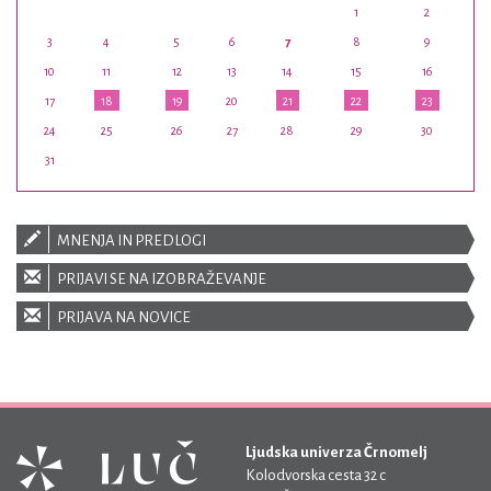
1
2
3
4
5
6
7
8
9
10
11
12
13
14
15
16
17
18
19
20
21
22
23
24
25
26
27
28
29
30
31
MNENJA IN PREDLOGI
PRIJAVI SE NA IZOBRAŽEVANJE
PRIJAVA NA NOVICE
Ljudska univerza Črnomelj
Kolodvorska cesta 32 c