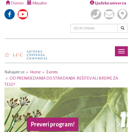
Domov
Aktualno
Ljudska univerza
Toggl
naviga
Nahajate se
Home
Events
OD PRENAJEDANJA DO STRADANJA: REŠITEV ALI BREME ZA
TELO?
Previous
Next
Preveri program!