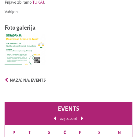
Prijave zbiramo
TUKAJ
.
Vabljeni!
Foto galerija
NAZAJ NA: EVENTS
EVENTS
avgust 2026
P
T
S
Č
P
S
N