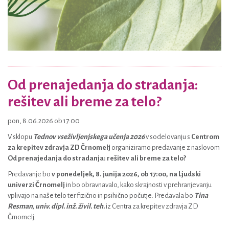
Od prenajedanja do stradanja:
rešitev ali breme za telo?
pon, 8.06.2026 ob 17:00
V sklopu
Tednov vseživljenjskega učenja 2026
v sodelovanju s
Centrom
za krepitev zdravja ZD Črnomelj
organiziramo predavanje z naslovom
Od prenajedanja do stradanja: rešitev ali breme za telo?
Predavanje bo
v ponedeljek, 8. junija 2026, ob 17:00, na Ljudski
univerzi Črnomelj
in bo obravnavalo, kako skrajnosti v prehranjevanju
vplivajo na naše telo ter fizično in psihično počutje. Predavala bo
Tina
Resman, univ. dipl. inž. živil. teh.
iz Centra za krepitev zdravja ZD
Črnomelj.