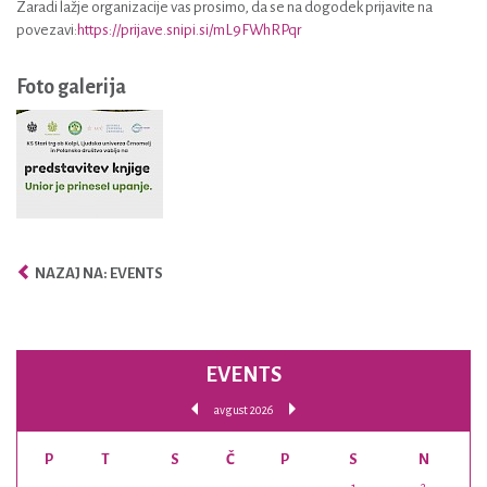
Zaradi lažje organizacije vas prosimo, da se na dogodek prijavite na
povezavi:
https://prijave.snipi.si/mL9FWhRPqr
Foto galerija
NAZAJ NA: EVENTS
EVENTS
avgust 2026
P
T
S
Č
P
S
N