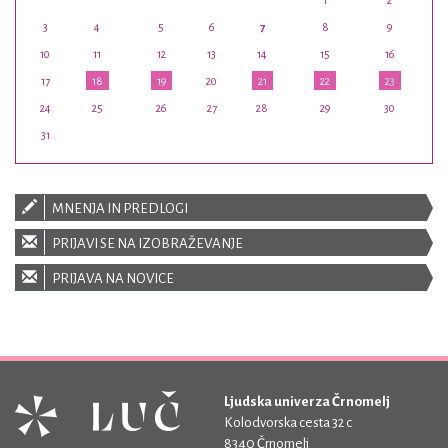
1
2
3
4
5
6
7
8
9
10
11
12
13
14
15
16
17
18
19
20
21
22
23
24
25
26
27
28
29
30
31
MNENJA IN PREDLOGI
PRIJAVI SE NA IZOBRAŽEVANJE
PRIJAVA NA NOVICE
Ljudska univerza Črnomelj
Kolodvorska cesta 32 c
8340 Črnomelj