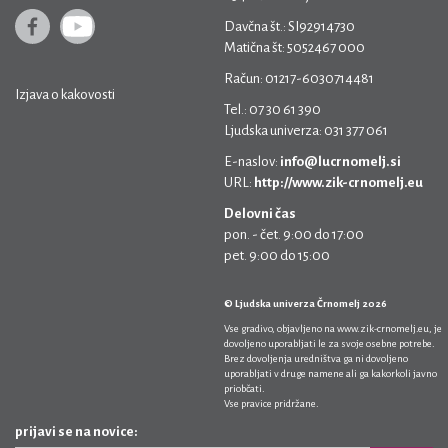
Davčna št.: SI92914730
Matična št: 5052467 000
Račun: 01217-6030714481
Izjava o kakovosti
Tel.: 07 30 61 390
Ljudska univerza: 031 377 061
E-naslov:
info@lucrnomelj.si
URL:
http://www.zik-crnomelj.eu
Delovni čas
pon. - čet. 9:00 do 17:00
pet. 9:00 do 15:00
© Ljudska univerza Črnomelj 2026
Vse gradivo, objavljeno na
www.zik-crnomelj.eu
, je
dovoljeno uporabljati le za svoje osebne potrebe.
Brez dovoljenja uredništva ga ni dovoljeno
uporabljati v druge namene ali ga kakorkoli javno
priobčati.
Vse pravice pridržane.
prijavi se na novice: