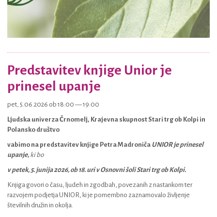
Predstavitev knjige Unior je
prinesel upanje
pet, 5.06.2026 ob 18:00 — 19:00
Ljudska univerza Črnomelj, Krajevna skupnost Stari trg ob Kolpi in
Polansko društvo
vabimo na predstavitev knjige Petra Madroniča
UNIOR je prinesel
upanje,
ki bo
v petek, 5. junija 2026, ob 18. uri v Osnovni šoli Stari trg ob Kolpi.
Knjiga govori o času, ljudeh in zgodbah, povezanih z nastankom ter
razvojem podjetja UNIOR, ki je pomembno zaznamovalo življenje
številnih družin in okolja.