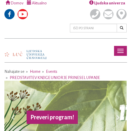
Domov
Aktualno
Ljudska univerza
Toggl
naviga
Nahajate se
Home
Events
PREDSTAVITEV KNJIGE UNIOR JE PRINESEL UPANJE
Previous
Next
Preveri program!