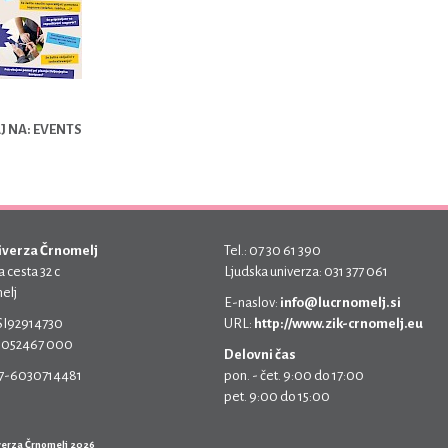
 NA: EVENTS
iverza Črnomelj
Tel.: 07 30 61 390
 cesta 32 c
Ljudska univerza: 031 377 061
elj
E-naslov:
info@lucrnomelj.si
 SI92914730
URL:
http://www.zik-crnomelj.eu
 5052467 000
Delovni čas
17-6030714481
pon. - čet. 9:00 do 17:00
pet. 9:00 do 15:00
verza Črnomelj 2026