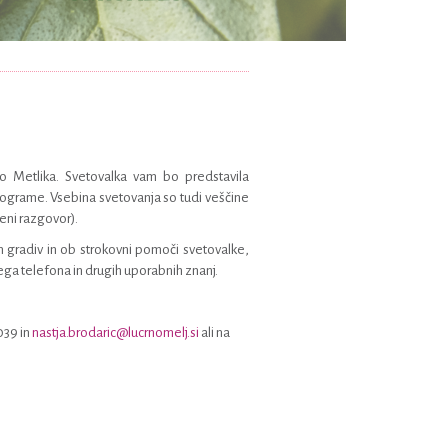
co Metlika. Svetovalka vam bo predstavila
rograme. Vsebina svetovanja so tudi veščine
veni razgovor).
h gradiv in ob strokovni pomoči svetovalke,
nega telefona in drugih uporabnih znanj.
039 in
nastja.brodaric@lucrnomelj.si
ali na