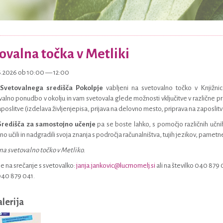
ovalna točka v Metliki
06.2026 ob 10:00 — 12:00
u
Svetovalnega središča Pokolpje
vabljeni na svetovalno točko v Knjižni
alno ponudbo v okolju in vam svetovala glede možnosti vključitve v različne p
aposlitve (izdelava življenjepisa, prijava na delovno mesto, priprava na zaposlit
Središča za samostojno učenje
pa se boste lahko, s pomočjo različnih učni
o učili in nadgradili svoja znanja s področja računalništva, tujih jezikov, pamet
na svetovalno točko v Metliko.
 se na srečanje s svetovalko:
janja.jankovic@lucrnomelj.s
i
ali na številko 040 879 
040 879 041.
alerija