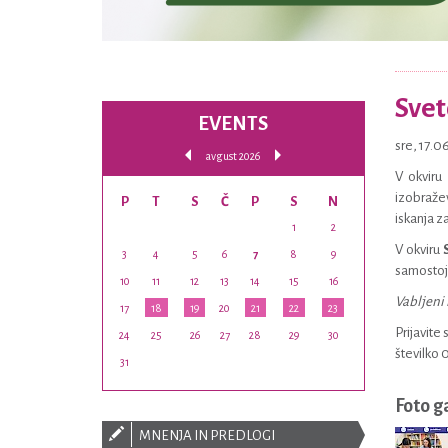
Svet
EVENTS
sre, 17.
avgust 2026
V okvir
izobražev
P
T
S
Č
P
S
N
iskanja z
1
2
V okviru
3
4
5
6
7
8
9
samostojn
10
11
12
13
14
15
16
Vabljeni 
17
18
19
20
21
22
23
Prijavite
24
25
26
27
28
29
30
številko 
31
Foto g
MNENJA IN PREDLOGI