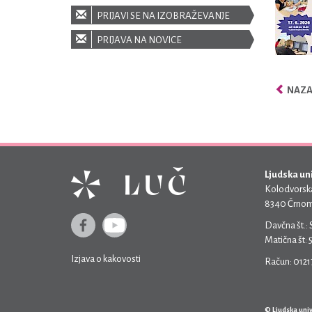
PRIJAVI SE NA IZOBRAŽEVANJE
PRIJAVA NA NOVICE
NAZAJ
Ljudska un
Kolodvorska
8340 Črnom
Davčna št.:
Matična št:
Izjava o kakovosti
Račun: 012
© Ljudska uni