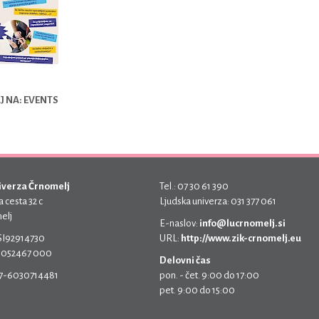
 NA: EVENTS
iverza Črnomelj
Tel.: 07 30 61 390
 cesta 32 c
Ljudska univerza: 031 377 061
elj
E-naslov:
info@lucrnomelj.si
 SI92914730
URL:
http://www.zik-crnomelj.eu
 5052467 000
Delovni čas
17-6030714481
pon. - čet. 9:00 do 17:00
pet. 9:00 do 15:00