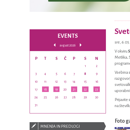
Svet
EVENTS
sre, 6.0
avgust 2026
V okviru
S
Metlika
.
S
P
T
S
Č
P
S
N
program
1
2
Vsebina s
3
4
5
6
7
8
9
razgovor)
10
11
12
13
14
15
16
svetovalk
17
18
19
20
21
22
23
uporabnih
24
25
26
27
28
29
30
Prijavite
31
na števil
Foto g
MNENJA IN PREDLOGI