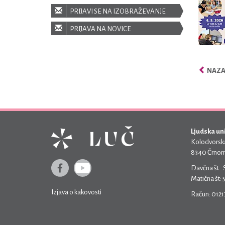
PRIJAVI SE NA IZOBRAŽEVANJE
PRIJAVA NA NOVICE
NAZAJ
Ljudska un
Kolodvorska
8340 Črnom
Davčna št.:
Matična št:
Izjava o kakovosti
Račun: 012