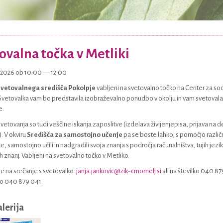
ovalna točka v Metliki
5.2026 ob 10:00 — 12:00
vetovalnega središča Pokolpje
vabljeni na svetovalno točko na Center za soc
vetovalka vam bo predstavila izobraževalno ponudbo v okolju in vam svetovala g
e.
vetovanja so tudi veščine iskanja zaposlitve (izdelava življenjepisa, prijava na 
. V okviru
Središča za samostojno učenje
pa se boste lahko, s pomočjo različn
e, samostojno učili in nadgradili svoja znanja s področja računalništva, tujih je
 znanj. Vabljeni na svetovalno točko v Metliko.
 se na srečanje s svetovalko:
janja.jankovic@zik-crnomelj.si
ali na številko 040 87
ko 040 879 041.
alerija