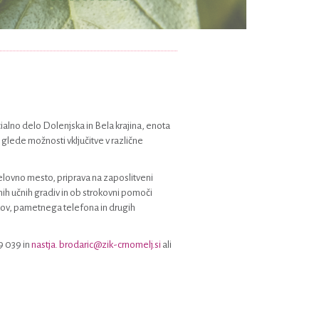
ialno delo Dolenjska in Bela krajina, enota
lede možnosti vključitve v različne
delovno mesto, priprava na zaposlitveni
ih učnih gradiv in ob strokovni pomoči
zikov, pametnega telefona in drugih
9 039 in
nastja. brodaric@zik-crnomelj.si
ali