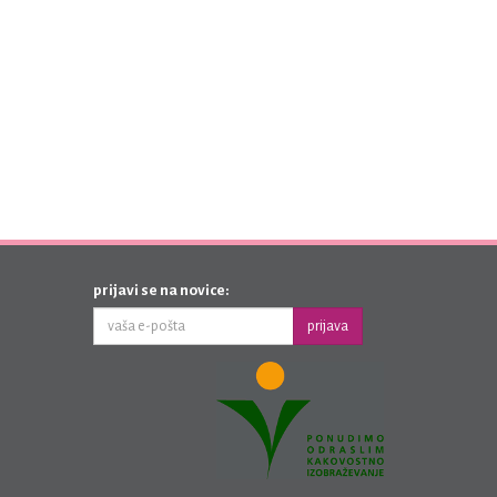
prijavi se na novice:
prijava