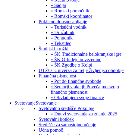
» Sadjar
» Romski pomočnik
» Romski koordinator
Poklicno dousposabljanje
» Turistični vodnik
» Družabnik
» Ponudnik
» Tekstilec
Študijski krožki
» ŠK Tradicionalne belokranjske igre
» ŠK Orhideje in vezenine
» ŠK Zgodbe o Kolpi
UTŽO_Univerza za tretje življenjso obdobje
Finančna pismenost
» Pot do finančne svobode
» Seniorji v akciji: Povečajmo svojo
finančno pismenost
» Obvladujem svoje finance
Svetovanje
Svetovanje
Svetovalno središče Pokolpje
» Dnevi svetovanja za znanje 2025
Svetovalni kotiček
Središče za samostojno učenje
Učna pomoč