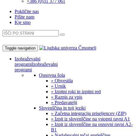
+386 (0)31 377 061
Pokličite nas
Pišite nam
Kje smo
Toggle navigation
Izobraževalni
programi
Izobraževalni
programi
Osnovna šola
» Obvestila
» Urnik
» Izpitni roki in izpitni red
» Razpis za vpis
» Predavatelji
Slovenščina in tuji jeziki
» Začetna integracija priseljencev (ZIP)
» Izpit iz slovenščine na vstopni ravni A1
» Izpit iz slovenščine na osnovni ravni A2-
B1
» Nadaljevalni tečaj angleščine