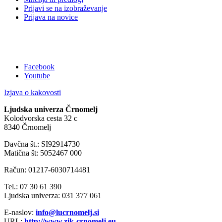
Prijavi se na izobraževanje
Prijava na novice
Facebook
Youtube
Izjava o kakovosti
Ljudska univerza Črnomelj
Kolodvorska cesta 32 c
8340 Črnomelj
Davčna št.: SI92914730
Matična št: 5052467 000
Račun: 01217-6030714481
Tel.: 07 30 61 390
Ljudska univerza: 031 377 061
E-naslov:
info@lucrnomelj.si
URL:
http://www.zik-crnomelj.eu