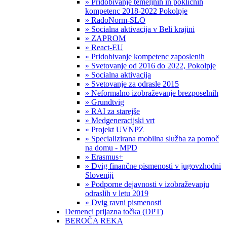
» Pridobivanje temeljnih in poklicnih
kompetenc 2018-2022 Pokolpje
» RadoNorm-SLO
» Socialna aktivacija v Beli krajini
» ZAPROM
» React-EU
» Pridobivanje kompetenc zaposlenih
» Svetovanje od 2016 do 2022, Pokolpje
» Socialna aktivacija
» Svetovanje za odrasle 2015
» Neformalno izobraževanje brezposelnih
» Grundtvig
» RAI za starejše
» Medgeneracijski vrt
» Projekt UVNPZ
» Specializirana mobilna služba za pomoč
na domu - MPD
» Erasmus+
» Dvig finančne pismenosti v jugovzhodni
Sloveniji
» Podporne dejavnosti v izobraževanju
odraslih v letu 2019
» Dvig ravni pismenosti
Demenci prijazna točka (DPT)
BEROČA REKA