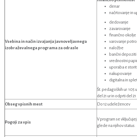
denar
načrtovanje in u
dedovanje
zavarovanje
finančno okolje
Vsebina in način izvajanja javnoveljavnega
varovanje potro
izobraževalnega programa za odrasle
naložbe
bančni depoziti
vrednostni papir
uporaba e storit
nakupovanje
digitalna in spl
Št. pedagoških ur: 105 u
del 21 ur in odprti del 21 
Obseg vpisnih mest
Do 12 udeležencev
V program se vključujejo
Pogoji za vpis
glede na njihov status.