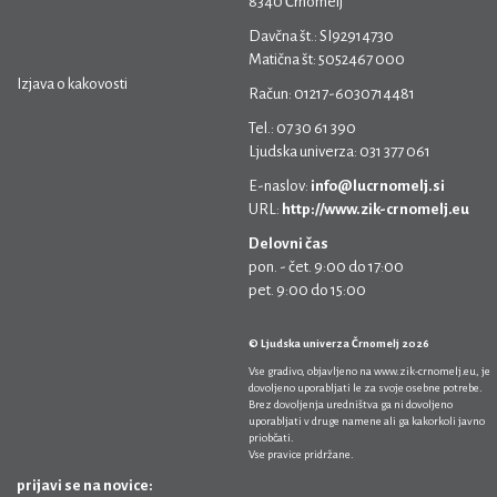
8340 Črnomelj
Davčna št.: SI92914730
Matična št: 5052467 000
Izjava o kakovosti
Račun: 01217-6030714481
Tel.: 07 30 61 390
Ljudska univerza: 031 377 061
E-naslov:
info@lucrnomelj.si
URL:
http://www.zik-crnomelj.eu
Delovni čas
pon. - čet. 9:00 do 17:00
pet. 9:00 do 15:00
© Ljudska univerza Črnomelj 2026
Vse gradivo, objavljeno na
www.zik-crnomelj.eu
, je
dovoljeno uporabljati le za svoje osebne potrebe.
Brez dovoljenja uredništva ga ni dovoljeno
uporabljati v druge namene ali ga kakorkoli javno
priobčati.
Vse pravice pridržane.
prijavi se na novice: