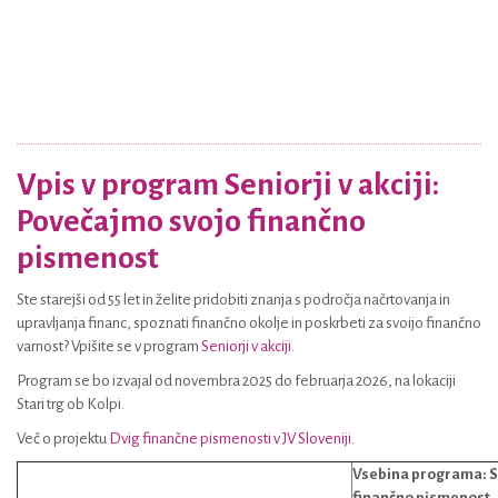
Vpis v program Seniorji v akciji:
Povečajmo svojo finančno
pismenost
Ste starejši od 55 let in želite pridobiti znanja s področja načrtovanja in
upravljanja financ, spoznati finančno okolje in poskrbeti za svoijo finančno
varnost? Vpišite se v program
Seniorji v akciji.
Program se bo izvajal od novembra 2025 do februarja 2026, na lokaciji
Stari trg ob Kolpi.
Več o projektu
Dvig finančne pismenosti v JV Sloveniji.
Vsebina programa:
S
finančno pismenost