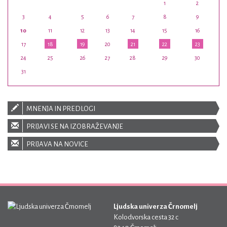
1
2
3
4
5
6
7
8
9
10
11
12
13
14
15
16
17
18
19
20
21
22
23
24
25
26
27
28
29
30
31
MNENJA IN PREDLOGI
PRIJAVI SE NA IZOBRAŽEVANJE
PRIJAVA NA NOVICE
Ljudska univerza Črnomelj
Kolodvorska cesta 32 c