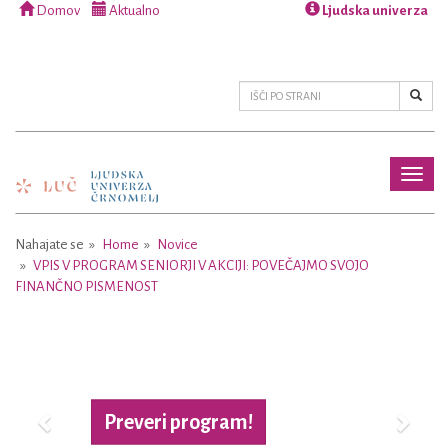
Domov
Aktualno
Ljudska univerza
Toggl
naviga
Nahajate se
Home
Novice
VPIS V PROGRAM SENIORJI V AKCIJI: POVEČAJMO SVOJO
FINANČNO PISMENOST
Previous
Next
Preveri program!