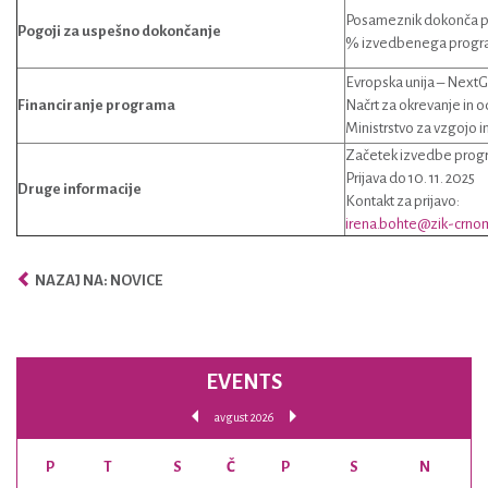
Posameznik dokonča pr
Pogoji za uspešno dokončanje
% izvedbenega progr
Evropska unija – Next
Financiranje programa
Načrt za okrevanje in 
Ministrstvo za vzgojo 
Začetek izvedbe progra
Prijava do 10. 11. 2025
Druge informacije
Kontakt za prijavo:
irena.bohte@zik-crnom
NAZAJ NA: NOVICE
EVENTS
avgust 2026
P
T
S
Č
P
S
N