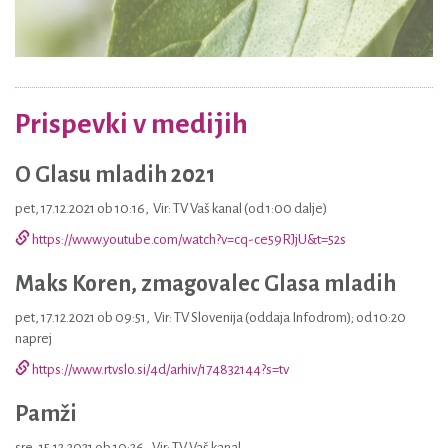
Prispevki v medijih
O Glasu mladih 2021
pet, 17.12.2021 ob 10:16
,
Vir: TV Vaš kanal (od 1:00 dalje)
https://www.youtube.com/watch?v=cq-ce59RJjU&t=52s
Maks Koren, zmagovalec Glasa mladih
pet, 17.12.2021 ob 09:51
,
Vir: TV Slovenija (oddaja Infodrom); od 10:20
naprej
https://www.rtvslo.si/4d/arhiv/174832144?s=tv
Pamži
sre, 15.12.2021 ob 10:26
,
Vir: TV Vaš kanal