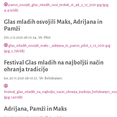
pamzi_osvojili_glas_mladih_novi_tednik_st_48_2_12_2021.jpg (jpg;
4,474 kB)
Glas mladih osvojili Maks, Adrijana in
Pamži
čet, 2.12.2021 ob 10:34
,
Vir: Pilot
glas_mladih_osvojili_maks-_adrijana_in_pamzi_pilot_2_12_2021.jpg
(jpg; 2,738 kB)
Festival Glas mladih na najboljši način
ohranja tradicijo
tor, 30.11.2021 ob 10:57
,
Vir: Belokranjec
festival_glas_mladih_na_najboljsi_nacin_ohranja_tradicijo_belokranjec_no
(jpg; 140 kB)
Adrijana, Pamži in Maks