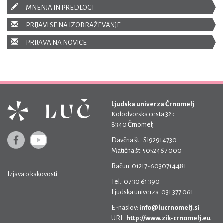
MNENJA IN PREDLOGI
PRIJAVI SE NA IZOBRAŽEVANJE
PRIJAVA NA NOVICE
Ljudska univerza Črnomelj
Kolodvorska cesta 32 c
8340 Črnomelj
Davčna št.: SI92914730
Matična št: 5052467 000
Račun: 01217-6030714481
Izjava o kakovosti
Tel.: 07 30 61 390
Ljudska univerza: 031 377 061
E-naslov:
info@lucrnomelj.si
URL:
http://www.zik-crnomelj.eu