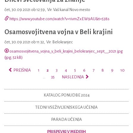
čet, 30.09.2021 ob 12:59
,
Vir: Vaš kanal Novo mesto
https://www.youtube.com/watch?v=1ivmZxEW9AU&t=538s
Osamosvojitvena vojna v Beli krajini
čet, 30.09.2021 ob 11:32
,
Vir: Belokranjec
osamosvojitvena_vojna_v_beli_krajini_belokranjec_sept__2021.jpg
(jpg; 52 kB)
PREJŠNJA
1
2
3
4
5
6
7
8
9
10
…
35
NASLEDNJA
KATALOG PONUDBE 2024
TEDNI VSEŽIVLJENJSKEGA UČENJA
PARADA UČENJA
PRISPEVKI V MEDIJIH