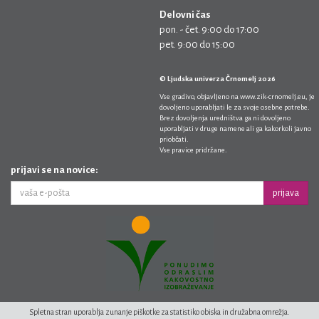
Delovni čas
pon. - čet. 9:00 do 17:00
pet. 9:00 do 15:00
© Ljudska univerza Črnomelj 2026
Vse gradivo, objavljeno na
www.zik-crnomelj.eu
, je
dovoljeno uporabljati le za svoje osebne potrebe.
Brez dovoljenja uredništva ga ni dovoljeno
uporabljati v druge namene ali ga kakorkoli javno
priobčati.
Vse pravice pridržane.
prijavi se na novice:
prijava
Spletna stran uporablja zunanje piškotke za statistiko obiska in družabna omrežja.