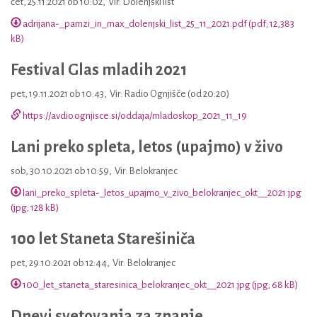
čet, 25.11.2021 ob 10:02
,
Vir: Dolenjski list
adrijana-_pamzi_in_max_dolenjski_list_25_11_2021.pdf (pdf; 12,383
kB)
Festival Glas mladih 2021
pet, 19.11.2021 ob 10:43
,
Vir: Radio Ognjišče (od 20:20)
https://avdio.ognjisce.si/oddaja/mladoskop_2021_11_19
Lani preko spleta, letos (upajmo) v živo
sob, 30.10.2021 ob 10:59
,
Vir: Belokranjec
lani_preko_spleta-_letos_upajmo_v_zivo_belokranjec_okt__2021.jpg
(jpg; 128 kB)
100 let Staneta Starešiniča
pet, 29.10.2021 ob 12:44
,
Vir: Belokranjec
100_let_staneta_staresinica_belokranjec_okt__2021.jpg (jpg; 68 kB)
Dnevi svetovanja za znanje