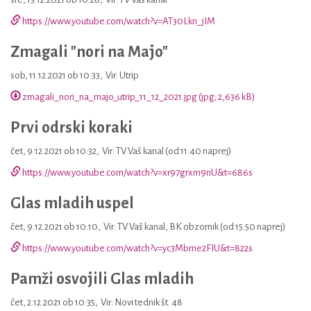
https://www.youtube.com/watch?v=AT30Lkn_jIM
Zmagali "nori na Majo"
sob, 11.12.2021 ob 10:33
,
Vir: Utrip
zmagali_nori_na_majo_utrip_11_12_2021.jpg (jpg; 2,636 kB)
Prvi odrski koraki
čet, 9.12.2021 ob 10:32
,
Vir: TV Vaš kanal (od 11:40 naprej)
https://www.youtube.com/watch?v=xr97grxm9nU&t=686s
Glas mladih uspel
čet, 9.12.2021 ob 10:10
,
Vir: TV Vaš kanal, BK obzornik (od 15:50 naprej)
https://www.youtube.com/watch?v=yc3Mbme2FIU&t=822s
Pamži osvojili Glas mladih
čet, 2.12.2021 ob 10:35
,
Vir: Novi tednik št. 48