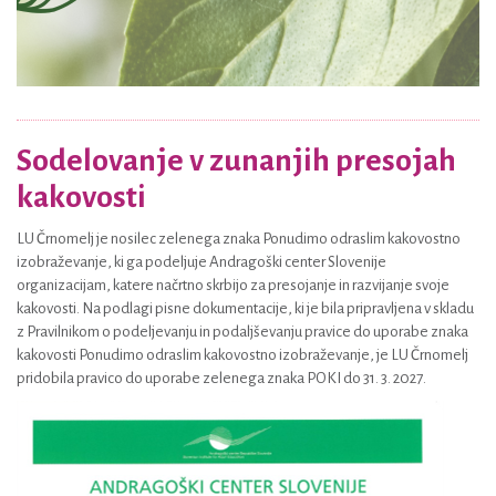
Sodelovanje v zunanjih presojah
kakovosti
LU Črnomelj je nosilec zelenega znaka Ponudimo odraslim kakovostno
izobraževanje, ki ga podeljuje Andragoški center Slovenije
organizacijam, katere načrtno skrbijo za presojanje in razvijanje svoje
kakovosti. Na podlagi pisne dokumentacije, ki je bila pripravljena v skladu
z Pravilnikom o podeljevanju in podaljševanju pravice do uporabe znaka
kakovosti Ponudimo odraslim kakovostno izobraževanje, je LU Črnomelj
pridobila pravico do uporabe zelenega znaka POKI do 31. 3. 2027.