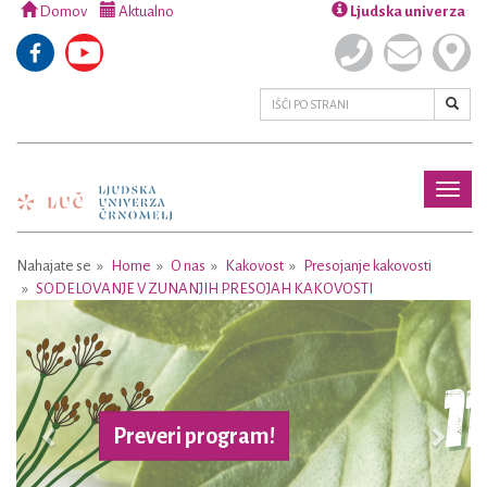
Domov
Aktualno
Ljudska univerza
Toggl
naviga
Nahajate se
Home
O nas
Kakovost
Presojanje kakovosti
SODELOVANJE V ZUNANJIH PRESOJAH KAKOVOSTI
Previous
Next
Preveri program!