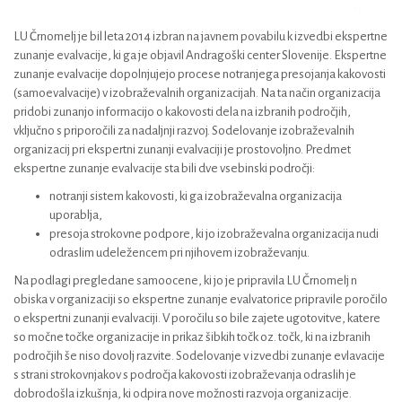
LU Črnomelj je bil leta 2014 izbran na javnem povabilu k izvedbi ekspertne
zunanje evalvacije, ki ga je objavil Andragoški center Slovenije. Ekspertne
zunanje evalvacije dopolnjujejo procese notranjega presojanja kakovosti
(samoevalvacije) v izobraževalnih organizacijah. Na ta način organizacija
pridobi zunanjo informacijo o kakovosti dela na izbranih področjih,
vključno s priporočili za nadaljnji razvoj. Sodelovanje izobraževalnih
organizacij pri ekspertni zunanji evalvaciji je prostovoljno. Predmet
ekspertne zunanje evalvacije sta bili dve vsebinski področji:
notranji sistem kakovosti, ki ga izobraževalna organizacija
uporablja,
presoja strokovne podpore, ki jo izobraževalna organizacija nudi
odraslim udeležencem pri njihovem izobraževanju.
Na podlagi pregledane samoocene, ki jo je pripravila LU Črnomelj n
obiska v organizaciji so ekspertne zunanje evalvatorice pripravile poročilo
o ekspertni zunanji evalvaciji. V poročilu so bile zajete ugotovitve, katere
so močne točke organizacije in prikaz šibkih točk oz. točk, ki na izbranih
področjih še niso dovolj razvite. Sodelovanje v izvedbi zunanje evlavacije
s strani strokovnjakov s področja kakovosti izobraževanja odraslih je
dobrodošla izkušnja, ki odpira nove možnosti razvoja organizacije.