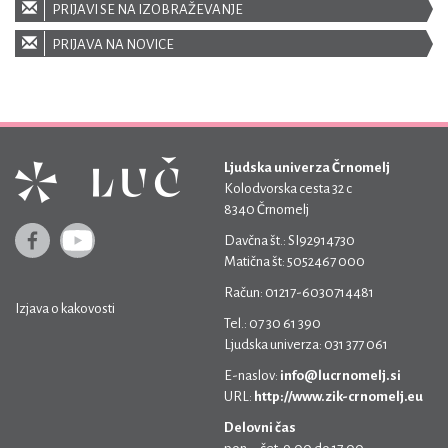
PRIJAVI SE NA IZOBRAŽEVANJE
PRIJAVA NA NOVICE
Ljudska univerza Črnomelj
Kolodvorska cesta 32 c
8340 Črnomelj
Davčna št.: SI92914730
Matična št: 5052467 000
Račun: 01217-6030714481
Izjava o kakovosti
Tel.: 07 30 61 390
Ljudska univerza: 031 377 061
E-naslov:
info@lucrnomelj.si
URL:
http://www.zik-crnomelj.eu
Delovni čas