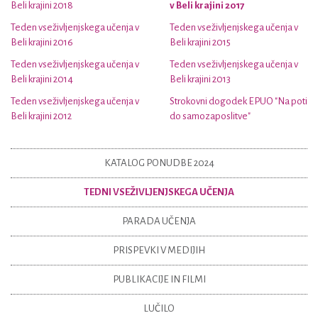
Beli krajini 2018
v Beli krajini 2017
Teden vseživljenjskega učenja v
Teden vseživljenjskega učenja v
Beli krajini 2016
Beli krajini 2015
Teden vseživljenjskega učenja v
Teden vseživljenjskega učenja v
Beli krajini 2014
Beli krajini 2013
Teden vseživljenjskega učenja v
Strokovni dogodek EPUO "Na poti
Beli krajini 2012
do samozaposlitve"
KATALOG PONUDBE 2024
TEDNI VSEŽIVLJENJSKEGA UČENJA
PARADA UČENJA
PRISPEVKI V MEDIJIH
PUBLIKACIJE IN FILMI
LUČILO