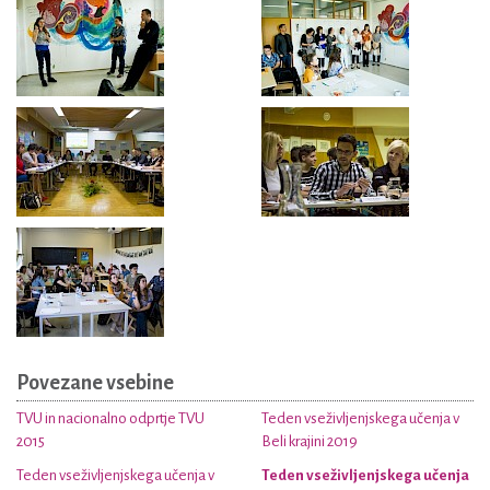
Povezane vsebine
TVU in nacionalno odprtje TVU
Teden vseživljenjskega učenja v
2015
Beli krajini 2019
Teden vseživljenjskega učenja v
Teden vseživljenjskega učenja