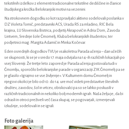
tekstilnih izdelkov z elementi tradicionalne tekstilne dediščine in članice
študijskega krožka Belokranjski motivi na vezenini.
Na strokovnem dogodku so kot razpravljalci aktivno sodelovali poslanka v
DZ Violeta Tomič, predstavniki ACS, Urada RS za mladino, RIC Bela
krajina, LU Slovenska Bistrica, podjetij Akrapovič in Adria Dom, Zavoda
Lintvern, Srednje šole Črnomelj, Kluba belokranjskih študentov, ter
podjetnici mag. Margita Adamič in Minka Kočevar.
Eden osrednjih dogodkov TVU je vsakoletna Parada učenja – dan učečih
se skupnosti, ki se je v sredo 17. maja odvijala na 14-ih različnih lokacijah po
vsej Sloveniji. Že tretje leto zapored je Parada učenja gostovala tudi v
Črnomlju, sporočilo belokranjske parade v organizaciji ZIK Črnomelj pa se
je glasilo »Igrajmo se vse življenje«. V Kulturnem domu Črnomelj in
njegovi okolici je bilo od 10. do 14. ure moč videti predstavitve številnih
društev, zavodov, šol in vrtcev, obiskovalci pa so se lahko poskusili v
različnih tradicionalnih in nekoliko bolj modernih igrah. Naša želja je, da bi
odrasli in otroci preživeli več časa skupaj, se pogovarjali, izmenjevali
izkušnje, sodelovali in se igrali.
Foto galerija