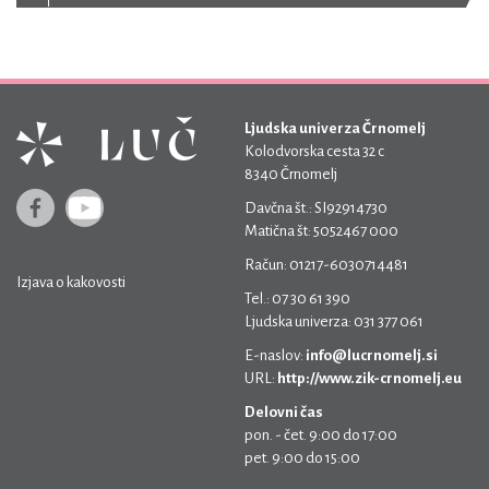
Ljudska univerza Črnomelj
Kolodvorska cesta 32 c
8340 Črnomelj
Davčna št.: SI92914730
Matična št: 5052467 000
Račun: 01217-6030714481
Izjava o kakovosti
Tel.: 07 30 61 390
Ljudska univerza: 031 377 061
E-naslov:
info@lucrnomelj.si
URL:
http://www.zik-crnomelj.eu
Delovni čas
pon. - čet. 9:00 do 17:00
pet. 9:00 do 15:00