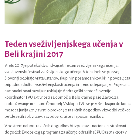
Teden vseživljenjskega učenja v
Beli krajini 2017
V letu 2017 je potekal dvaindvajseti Teden vseživljenjskega učenja,
vseslovenski festival vseživljenjskega učenja. V teh dneh se po vsej
Sloveniji odpirajo vrata ustanov, skupin in posameznikov, ki jih povezujeta
pripadnost kulturi vseživljenjskosti učenja in njeno udejanjanje. Projekt na
nacionalni ravni razvija in usklajuje Andragoški center Slovenije,
koordinator TVU aktivnosti za območje Bele krajine pa je Zavod za
izobraževanje in kulturo Črnomelj. V sklopu TVU se je v Beli krajini do konca
meseca junija 2017 zvrstilo preko 150 različnih dogodkov v izvedbi več kot
petdesetih šol, vrtcev, zavodov, društev in posameznikov.
V pestrem naboru različnih dogodkov bi izpostavili nacionalni strokovni
dogodek Evropskega programa za učenje odraslih (EPUO) 2015-2017 v