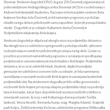
Sloveniji. Strokovni dogodek EPUO, ki ga je ZIK Črnomelj organiziral pod
pokroviteljstvom Andragoškega centra Slovenije (ACS) in v sodelovanju s
Klubom belokranjskih študentov, Razvojno informacijskim centrom Bela
krajina in Srednjo šolo Črnomelj, je bil namenjen pogovoru o položaju
mladih na trgu dela in priložnostih samozaposlitve, ki jim jih ponuja lokalno
okolje. Dogodek se je odvijal v Kulturnem domu Črnomelj in
Podjetniškem inkubatorju Bela krajina.
Strokovni dogodek je vključeval okroglo mizo in podjetniško delavnico.
Na okrogli mizi so udeleženci spregovorili o položaju mladih, njihovem
izobraževanju in ovirah ter priložnostih pri vstopu na trg dela. Gostje so
posebno pozornost namenili tudi pogovoru o razvijanju in spodbujanju
podjetnosti in samoiniciativnosti med mladimi v Beli krajini. Podjetniška
delavnica, ki so se je udeležili mladi, študenti, dijaki črnomaljske
gimnazije ter udeleženci osnovne šole za odrasle, je bila namenjena
razmišljanju o razvojnih možnostih Bele krajine in ustvarjanju konkretnih
podjetniških idej. Na strokovnem dogodku je bilo veliko govora tudi o
možnostih Bele krajine pri razvoju skupne podjetniške ideje na področju
lana in konoplje, kar je lepo dopolnila tudi razstava različnih izdelkov iz
omenjenih surovin, ki so jo v avli Kulturnega doma postavile Tončka
Jankovič, Vesna Veselič, Bernarda Kump, mag. Margita Adamič, Krajinski
park Kolpa, Zeliščna kmetija Kočevar, udeleženke programa Oblikovalka