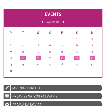
EVENTS
avgust 2026
P
T
S
Č
P
S
N
1
2
3
4
5
6
7
8
9
10
11
12
13
14
15
16
17
18
19
20
21
22
23
24
25
26
27
28
29
30
31
MNENJA IN PREDLOGI
PRIJAVI SE NA IZOBRAŽEVANJE
PRIJAVA NA NOVICE