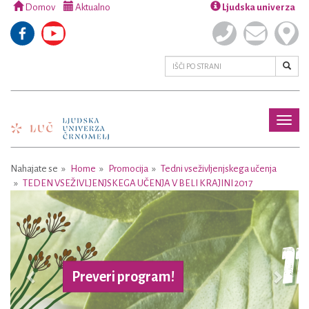
Domov
Aktualno
Ljudska univerza
Toggl
naviga
Nahajate se
Home
Promocija
Tedni vseživljenjskega učenja
TEDEN VSEŽIVLJENJSKEGA UČENJA V BELI KRAJINI 2017
Previous
Next
Preveri program!