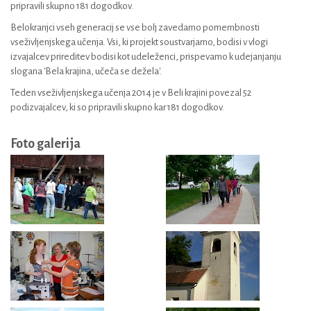
pripravili skupno 181 dogodkov.
Belokranjci vseh generacij se vse bolj zavedamo pomembnosti
vseživljenjskega učenja. Vsi, ki projekt soustvarjamo, bodisi v vlogi
izvajalcev prireditev bodisi kot udeleženci, prispevamo k udejanjanju
slogana 'Bela krajina, učeča se dežela'.
Teden vseživljenjskega učenja 2014 je v Beli krajini povezal 52
podizvajalcev, ki so pripravili skupno kar 181 dogodkov.
Foto galerija