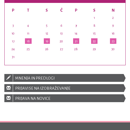
P
T
S
Č
P
S
N
1
2
3
4
5
6
7
8
9
10
11
12
13
14
15
16
17
18
19
20
21
22
23
24
25
26
27
28
29
30
31
MNENJA IN PREDLOGI
PRIJAVI SE NA IZOBRAŽEVANJE
PRIJAVA NA NOVICE