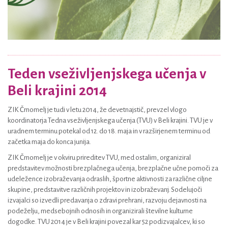
Teden vseživljenjskega učenja v
Beli krajini 2014
ZIK Črnomelj je tudi v letu 2014, že devetnajstič, prevzel vlogo
koordinatorja Tedna vseživljenjskega učenja (TVU) v Beli krajini. TVU je v
uradnem terminu potekal od 12. do 18. maja in v razširjenem terminu od
začetka maja do konca junija.
ZIK Črnomelj je v okviru prireditev TVU, med ostalim, organiziral
predstavitev možnosti brezplačnega učenja, brezplačne učne pomoči za
udeležence izobraževanja odraslih, športne aktivnosti za različne ciljne
skupine, predstavitve različnih projektov in izobraževanj. Sodelujoči
izvajalci so izvedli predavanja o zdravi prehrani, razvoju dejavnosti na
podeželju, medsebojnih odnosih in organizirali številne kulturne
dogodke. TVU 2014 je v Beli krajini povezal kar 52 podizvajalcev, ki so