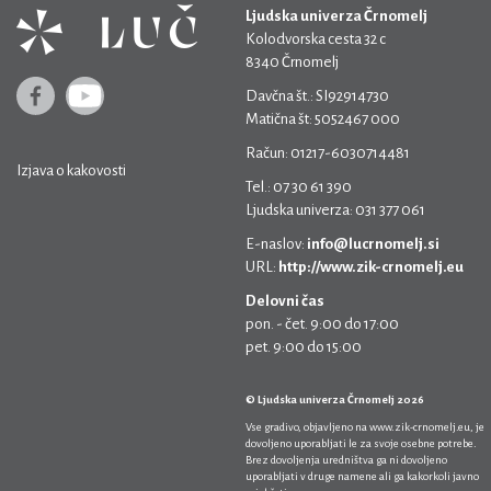
Ljudska univerza Črnomelj
Kolodvorska cesta 32 c
8340 Črnomelj
Davčna št.: SI92914730
Matična št: 5052467 000
Račun: 01217-6030714481
Izjava o kakovosti
Tel.: 07 30 61 390
Ljudska univerza: 031 377 061
E-naslov:
info@lucrnomelj.si
URL:
http://www.zik-crnomelj.eu
Delovni čas
pon. - čet. 9:00 do 17:00
pet. 9:00 do 15:00
© Ljudska univerza Črnomelj 2026
Vse gradivo, objavljeno na
www.zik-crnomelj.eu
, je
dovoljeno uporabljati le za svoje osebne potrebe.
Brez dovoljenja uredništva ga ni dovoljeno
uporabljati v druge namene ali ga kakorkoli javno