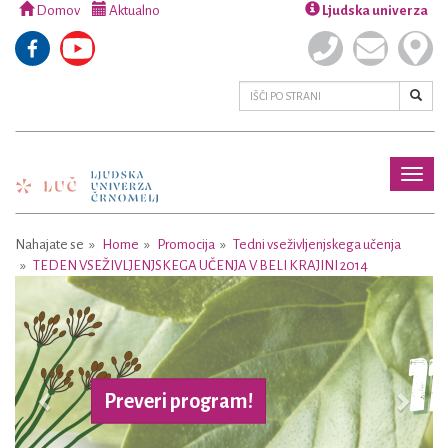
Domov
Aktualno
Ljudska univerza
Toggl
naviga
Nahajate se
Home
Promocija
Tedni vseživljenjskega učenja
TEDEN VSEŽIVLJENJSKEGA UČENJA V BELI KRAJINI 2014
Previous
Next
Preveri program!