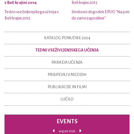
v Beli krajini 2014
Beli krajini 2013
Teden vseživljenjskega učenja v
Strokovni dogodek EPUO "Na poti
Beli krajini 2012
do samozaposlitve"
KATALOG PONUDBE 2024
TEDNI VSEŽIVLJENJSKEGA UČENJA
PARADA UČENJA
PRISPEVKI V MEDIJIH
PUBLIKACIJE IN FILMI
LUČILO
EVENTS
avgust 2026