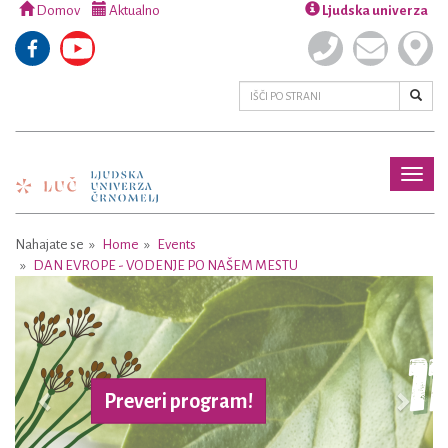
Domov
Aktualno
Ljudska univerza
Toggl
naviga
Nahajate se
Home
Events
DAN EVROPE - VODENJE PO NAŠEM MESTU
Previous
Next
Preveri program!