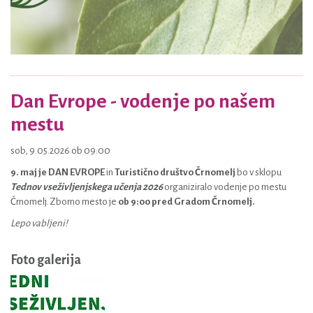
Dan Evrope - vodenje po našem
mestu
sob, 9.05.2026 ob 09:00
9. maj je DAN EVROPE
in
Turistično društvo Črnomelj
bo v sklopu
Tednov vseživljenjskega učenja 2026
organiziralo vodenje po mestu
Črnomelj. Zborno mesto je
ob 9:00 pred Gradom Črnomelj.
Lepo vabljeni!
Foto galerija