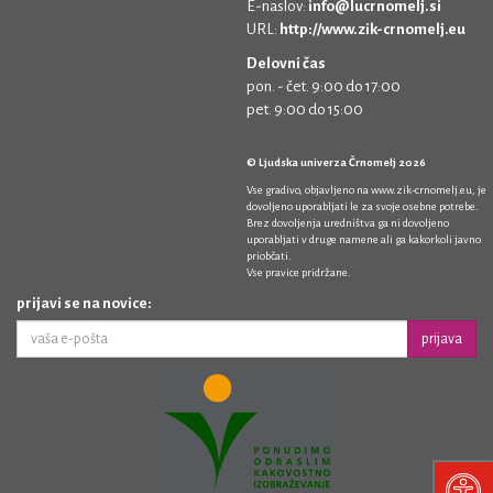
E-naslov:
info@lucrnomelj.si
URL:
http://www.zik-crnomelj.eu
Delovni čas
pon. - čet. 9:00 do 17:00
pet. 9:00 do 15:00
© Ljudska univerza Črnomelj 2026
Vse gradivo, objavljeno na
www.zik-crnomelj.eu
, je
dovoljeno uporabljati le za svoje osebne potrebe.
Brez dovoljenja uredništva ga ni dovoljeno
uporabljati v druge namene ali ga kakorkoli javno
priobčati.
Vse pravice pridržane.
prijavi se na novice:
prijava