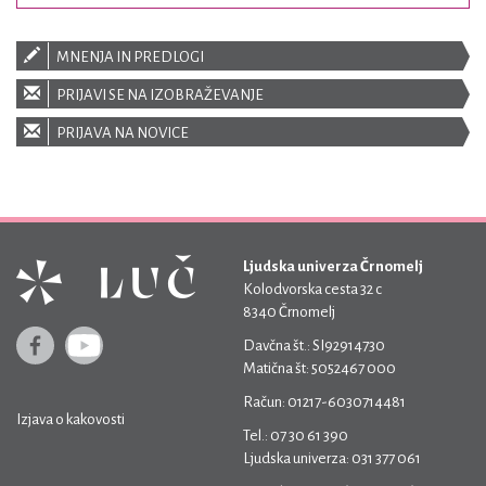
MNENJA IN PREDLOGI
PRIJAVI SE NA IZOBRAŽEVANJE
PRIJAVA NA NOVICE
Ljudska univerza Črnomelj
Kolodvorska cesta 32 c
8340 Črnomelj
Davčna št.: SI92914730
Matična št: 5052467 000
Račun: 01217-6030714481
Izjava o kakovosti
Tel.: 07 30 61 390
Ljudska univerza: 031 377 061