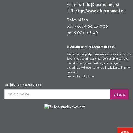
E-naslov:
info@lucrnomelj.si
URL:
http://www.zik-crnomelj.eu
Delovni čas
pon. - čet. 9:00 do 17:00
pet. 9:00 do 15:00
© Ljudska univerza Črnomelj 2026
Vse gradivo, objavljeno na
www.zik-crnomelj.eu
, je
dovoljeno uporabljati le za svoje osebne potrebe.
Brez dovoljenja uredništva ga ni dovoljeno
uporabljati v druge namene ali ga kakorkoli javno
priobčati.
Vse pravice pridržane.
prijavi se na novice:
prijava