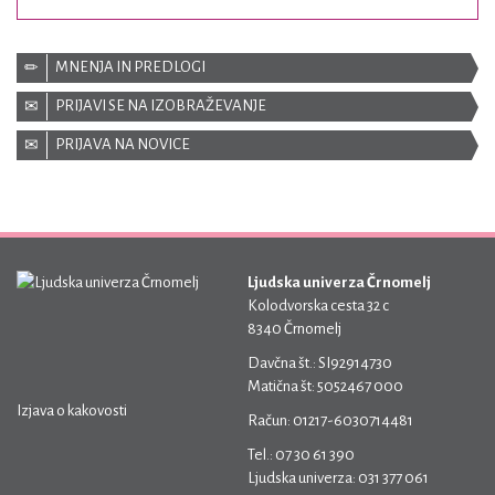
MNENJA IN PREDLOGI
PRIJAVI SE NA IZOBRAŽEVANJE
PRIJAVA NA NOVICE
Ljudska univerza Črnomelj
Kolodvorska cesta 32 c
8340 Črnomelj
Davčna št.: SI92914730
Matična št: 5052467 000
Izjava o kakovosti
Račun: 01217-6030714481
Tel.: 07 30 61 390
Ljudska univerza: 031 377 061