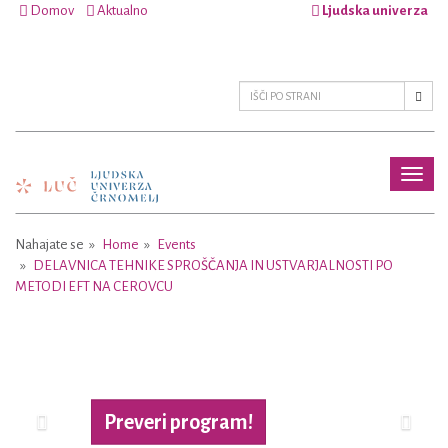
Domov
Aktualno
Ljudska univerza
Toggl
naviga
Nahajate se
Home
Events
DELAVNICA TEHNIKE SPROŠČANJA IN USTVARJALNOSTI PO
METODI EFT NA CEROVCU
Previous
Next
Preveri program!