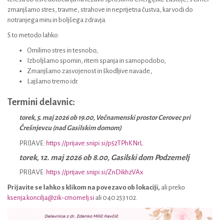
zmanjšamo stres, travme, strahove in neprijetna čustva, kar vodi do
notranjega miru in boljšega zdravja.
S to metodo lahko:
Omilimo stres in tesnobo,
Izboljšamo spomin, ritem spanja in samopodobo,
Zmanjšamo zasvojenost in škodljive navade,
Lajšamo tremo idr.
Termini delavnic:
torek, 5. maj 2026 ob 19.00, Večnamenski prostor Cerovec pri
Črešnjevcu (nad Gasilskim domom)
PRIJAVE:
https://prijave.snipi.si/p52TPhKNrL
torek, 12. maj 2026 ob 8.00, Gasilski dom Podzemelj
PRIJAVE:
https://prijave.snipi.si/ZnDikhzVAx
Prijavite se lahko s klikom na povezavo ob lokaciji,
ali preko
ksenja.koncilja@zik-crnomelj.si
ali 040 253 102.