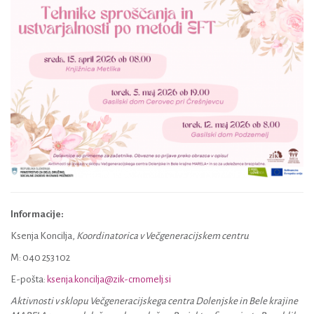
Informacije:
Ksenja Koncilja,
Koordinatorica v Večgeneracijskem centru
M: 040 253 102
E-pošta:
ksenja.koncilja@zik-crnomelj.si
Aktivnosti v sklopu Večgeneracijskega centra Dolenjske in Bele krajine