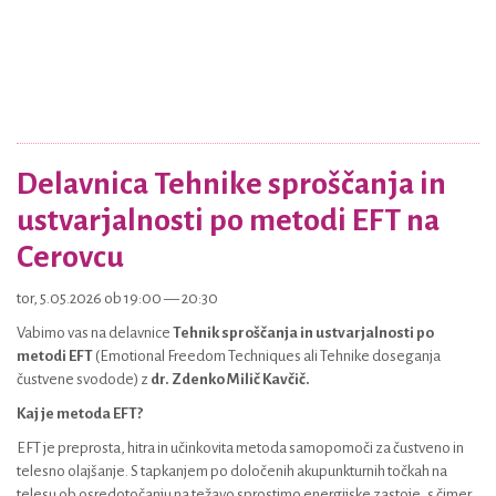
Delavnica Tehnike sproščanja in
ustvarjalnosti po metodi EFT na
Cerovcu
tor, 5.05.2026 ob 19:00 — 20:30
Vabimo vas na delavnice
Tehnik sproščanja in ustvarjalnosti po
metodi EFT
(Emotional Freedom Techniques ali Tehnike doseganja
čustvene svodode) z
dr. Zdenko Milič Kavčič.
Kaj je metoda EFT?
EFT je preprosta, hitra in učinkovita metoda samopomoči za čustveno in
telesno olajšanje. S tapkanjem po določenih akupunkturnih točkah na
telesu ob osredotočanju na težavo sprostimo energijske zastoje, s čimer