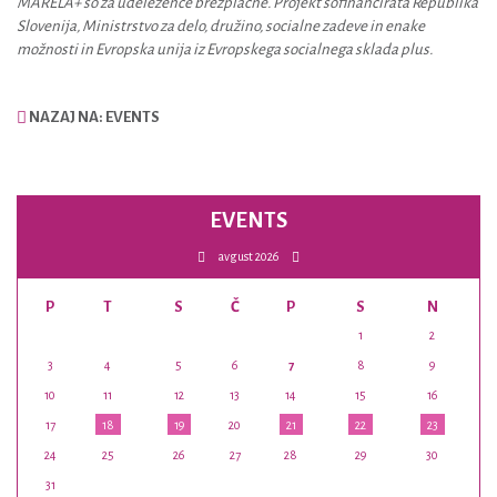
MARELA+ so za udeležence brezplačne. Projekt sofinancirata Republika
Slovenija, Ministrstvo za delo, družino, socialne zadeve in enake
možnosti in Evropska unija iz Evropskega socialnega sklada plus.
NAZAJ NA: EVENTS
EVENTS
avgust 2026
P
T
S
Č
P
S
N
1
2
3
4
5
6
7
8
9
10
11
12
13
14
15
16
17
18
19
20
21
22
23
24
25
26
27
28
29
30
31