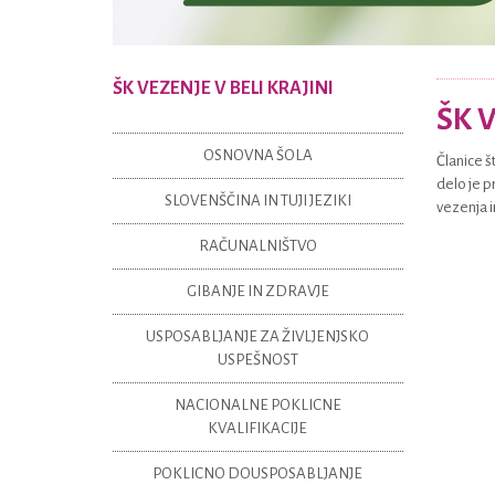
ŠK VEZENJE V BELI KRAJINI
ŠK V
OSNOVNA ŠOLA
Članice š
delo je p
SLOVENŠČINA IN TUJI JEZIKI
vezenja i
RAČUNALNIŠTVO
GIBANJE IN ZDRAVJE
USPOSABLJANJE ZA ŽIVLJENJSKO
USPEŠNOST
NACIONALNE POKLICNE
KVALIFIKACIJE
POKLICNO DOUSPOSABLJANJE