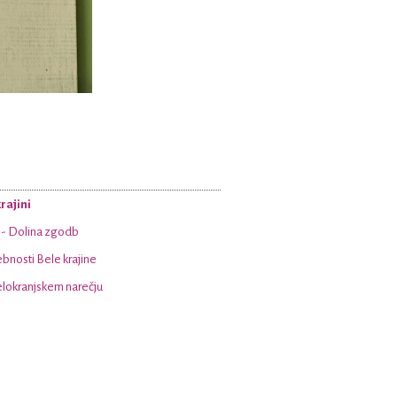
rajini
a - Dolina zgodb
bnosti Bele krajine
lokranjskem narečju