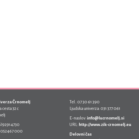
iverza Črnomelj
Tel.: 07 30 61 390
 cesta 32 c
Ljudska univerza: 031 377 061
elj
E-naslov:
info@lucrnomelj.si
 SI92914730
URL:
http://www.zik-crnomelj.eu
 5052467 000
Delovni čas