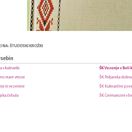
 NA: ŠTUDIJSKI KROŽKI
vsebin
 v kulinariki
ŠK Vezenje v Beli k
mo stare vrtove
ŠK Poljanska dolin
eje in vezenine
ŠK Kulinarične pose
jska čebula
ŠK Germanizmi v be