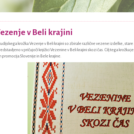
ezenje v Beli krajini
tudijskega krožka Vezenje v Beli krajini so zbirale različne vezene izdelke, stare 
redstavljeno v pričujoči knjižici Vezenine v Beli krajini skozi čas. Cilj tega krožk
n promocija Slovenije in Bele krajine.