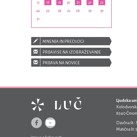
17
18
19
20
21
22
23
24
25
26
27
28
29
30
31
MNENJA IN PREDLOGI
PRIJAVI SE NA IZOBRAŽEVANJE
PRIJAVA NA NOVICE
Ljudska un
Kolodvorska
8340 Črnom
Davčna št.:
Matična št: