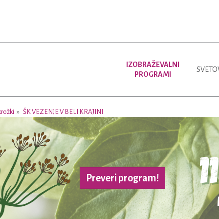
IZOBRAŽEVALNI
SVETO
PROGRAMI
krožki
ŠK VEZENJE V BELI KRAJINI
Preveri program!