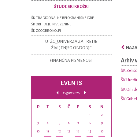
ŠTUDIJSKI KROŽKI
ŠK TRADICIONALNE BELOKRANJSKE IGRE
ŠK ORHIDEJE IN VEZENINE
ŠK ZGODBE O KOLPI
UTŽO_UNIVERZA ZA TRETJE
NAZAJ
ŽIVLJENJSO OBDOBJE
Arhiv 
FINANČNA PISMENOST
ŠK Zelišča
ŠK Uredi
EVENTS
ŠK Orhid
avgust 2026
ŠK Gribel
P
T
S
Č
P
S
N
1
2
3
4
5
6
7
8
9
10
11
12
13
14
15
16