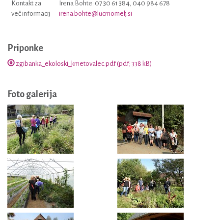
Kontakt za
Irena Bohte: 07 30 61 384, 040 984 678
več informacij
irena.bohte@lucrnomelj.si
Priponke
zgibanka_ekoloski_kmetovalec.pdf (pdf; 338 kB)
Foto galerija