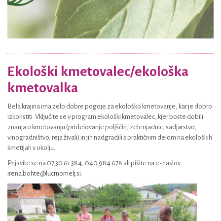
Ekološki kmetovalec/ekološka
kmetovalka
Bela krajina ima zelo dobre pogoje za ekološko kmetovanje, kar je dobro
izkoristiti. Vključite se v program ekološki kmetovalec, kjer boste dobili
znanja o kmetovanju (pridelovanje poljščin, zelenjadnic, sadjarstvo,
vinogradništvo, reja živali) in jih nadgradili s praktičnim delom na ekoloških
kmetijah v okolju.
Prijavite se na 07 30 61 384, 040 984 678 ali pišite na e-naslov:
irena.bohte@lucrnomelj.si.