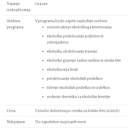
Trajanje
104 ure
izobraževanja
Vsebina
V programu bodo zajete naslednje vsebine:
programa
osnovni ukrepi ekološkega kmetovanja
ekološko pridelovanje poljščine in
zelenjadnice
ekološko obdelovanje travinje
ekološko gojenje sadne rastline in vinske trte
ekološka reja živali
predelovanje ekoloških pridelkov
trženje ekoloških pridelkov in izdelkov
vodenje dnevnika za ekološke kmetije
Cena
Cena bo določena po ceniku za šolsko leto 2026/27.
Rok prijave
Do zapolnitve razpisanih mest