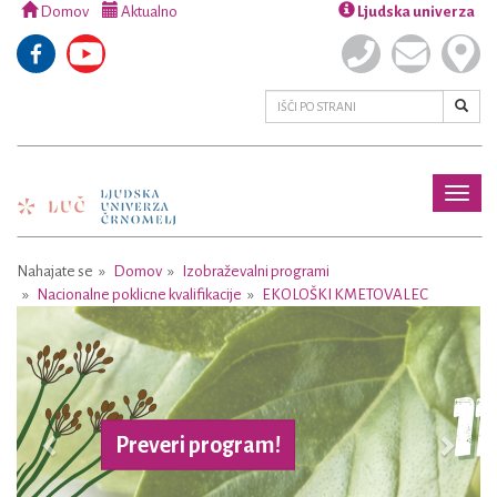
Domov
Aktualno
Ljudska univerza
Toggl
naviga
Nahajate se
Domov
Izobraževalni programi
Nacionalne poklicne kvalifikacije
EKOLOŠKI KMETOVALEC
Previous
Next
Preveri program!