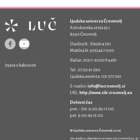
Ljudska univerza Črnomelj
Kolodvorska cesta 32 c
8340 Črnomelj
Davčna št.: SI92914730
Matična št: 5052467 000
Račun: 01217-6030714481
Izjava o kakovosti
Tel.: 07 30 61 390
Ljudska univerza: 031 377 061
E-naslov:
info@lucrnomelj.si
URL:
http://www.zik-crnomelj.eu
Delovni čas
pon. - čet. 9:00 do 17:00
pet. 9:00 do 15:00
© Ljudska univerza Črnomelj 2026
Vse gradivo, objavljeno na
www.zik-crnomelj.eu
, je