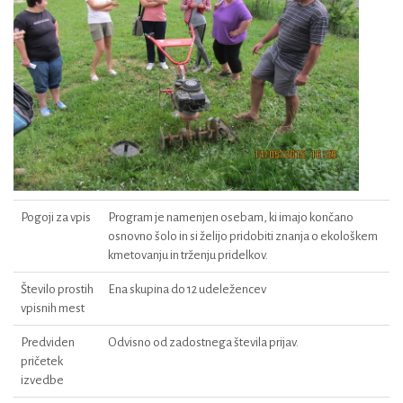
Pogoji za vpis
Program je namenjen osebam, ki imajo končano
osnovno šolo in si želijo pridobiti znanja o ekološkem
kmetovanju in trženju pridelkov.
Število prostih
Ena skupina do 12 udeležencev
vpisnih mest
Predviden
Odvisno od zadostnega števila prijav.
pričetek
izvedbe