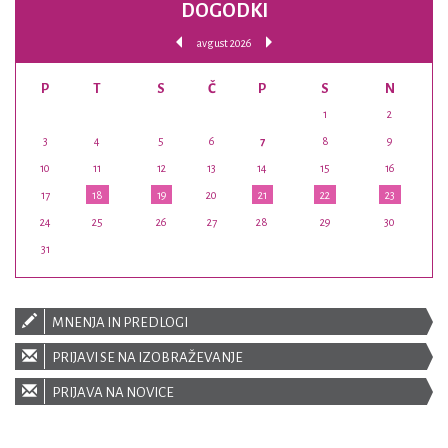
DOGODKI
avgust 2026
P
T
S
Č
P
S
N
1
2
3
4
5
6
7
8
9
10
11
12
13
14
15
16
17
18
19
20
21
22
23
24
25
26
27
28
29
30
31
MNENJA IN PREDLOGI
PRIJAVI SE NA IZOBRAŽEVANJE
PRIJAVA NA NOVICE