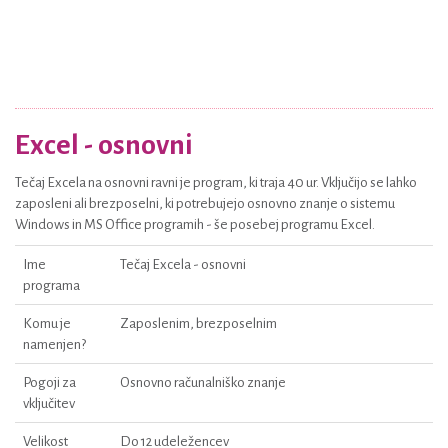
Excel - osnovni
Tečaj Excela na osnovni ravni je program, ki traja 40 ur. Vključijo se lahko
zaposleni ali brezposelni, ki potrebujejo osnovno znanje o sistemu
Windows in MS Office programih - še posebej programu Excel.
Ime
Tečaj Excela - osnovni
programa
Komu je
Zaposlenim, brezposelnim
namenjen?
Pogoji za
Osnovno računalniško znanje
vključitev
Velikost
Do 12 udeležencev