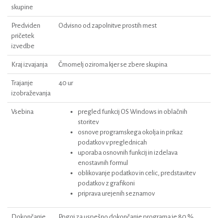
skupine
Predviden
Odvisno od zapolnitve prostih mest
pričetek
izvedbe
Kraj izvajanja
Črnomelj oziroma kjer se zbere skupina
Trajanje
40 ur
izobraževanja
Vsebina
pregled funkcij OS Windows in oblačnih
storitev
osnove programskega okolja in prikaz
podatkov v preglednicah
uporaba osnovnih funkcij in izdelava
enostavnih formul
oblikovanje podatkov in celic, predstavitev
podatkov z grafikoni
priprava urejenih seznamov
Dokončanje
Pogoj za uspešno dokončanje programa je 80 %