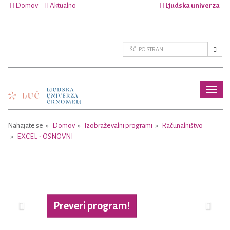
Domov
Aktualno
Ljudska univerza
Toggl
naviga
Nahajate se
Domov
Izobraževalni programi
Računalništvo
EXCEL - OSNOVNI
Previous
Next
Preveri program!