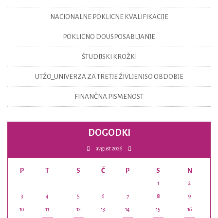
NACIONALNE POKLICNE KVALIFIKACIJE
POKLICNO DOUSPOSABLJANJE
ŠTUDIJSKI KROŽKI
UTŽO_UNIVERZA ZA TRETJE ŽIVLJENJSO OBDOBJE
FINANČNA PISMENOST
DOGODKI
avgust 2026
P
T
S
Č
P
S
N
1
2
3
4
5
6
7
8
9
10
11
12
13
14
15
16