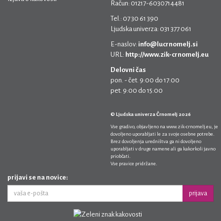
Račun: 01217-6030714481
Tel.: 07 30 61 390
Ljudska univerza: 031 377 061
E-naslov:
info@lucrnomelj.si
URL:
http://www.zik-crnomelj.eu
Delovni čas
pon. - čet. 9:00 do 17:00
pet. 9:00 do 15:00
© Ljudska univerza Črnomelj 2026
Vse gradivo, objavljeno na
www.zik-crnomelj.eu
, je
dovoljeno uporabljati le za svoje osebne potrebe.
Brez dovoljenja uredništva ga ni dovoljeno
uporabljati v druge namene ali ga kakorkoli javno
priobčati.
Vse pravice pridržane.
prijavi se na novice:
prijava