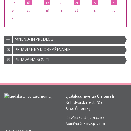
17
18
19
20
21
22
23
24
25
26
27
28
29
30
31
MNENJA IN PREDLOGI
PRIJAVI SE NA IZOBRAŽEVANJE
PRIJAVA NA NOVICE
Ljudska univerza Črnomelj
Kolodvorska cesta 32 c
8340 Črnomelj
Davčna št.: SI92914730
Matična št: 5052467 000
Izjava o kakovosti