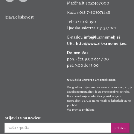
Matična št: 5052467 000
Račun: 01217-6030714481
Izjava o kakovosti
Tel.: 07 30 61 390
Ljudska univerza: 031 377 061
E-naslov:
info@lucrnomelj.si
URL:
http://www.zik-crnomelj.eu
Delovni čas
pon. - čet. 9:00 do 17:00
pet. 9:00 do 15:00
© Ljudska univerza Črnomelj 2026
Vse gradivo, objavljeno na
www.zik-crnomelj.eu
, je
dovoljeno uporabljati le za svoje osebne potrebe.
Brez dovoljenja uredništva ga ni dovoljeno
uporabljati v druge namene ali ga kakorkoli javno
priobčati.
Vse pravice pridržane.
prijavi se na novice:
prijava