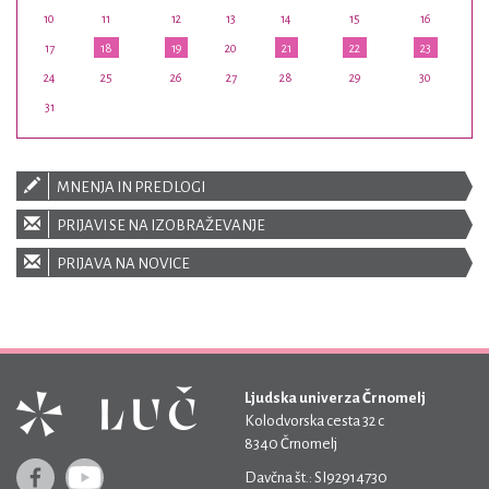
10
11
12
13
14
15
16
17
18
19
20
21
22
23
24
25
26
27
28
29
30
31
MNENJA IN PREDLOGI
PRIJAVI SE NA IZOBRAŽEVANJE
PRIJAVA NA NOVICE
Ljudska univerza Črnomelj
Kolodvorska cesta 32 c
8340 Črnomelj
Davčna št.: SI92914730