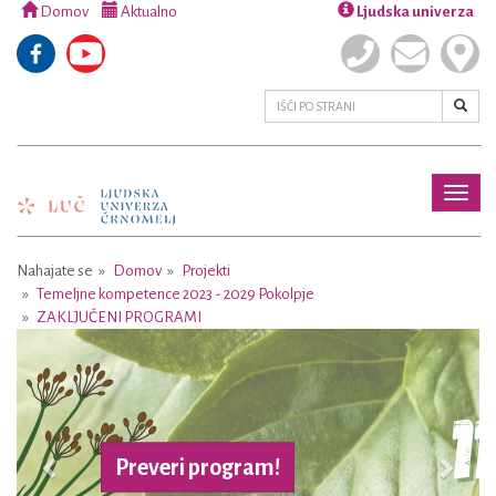
Domov
Aktualno
Ljudska univerza
Toggl
naviga
Nahajate se
Domov
Projekti
Temeljne kompetence 2023 - 2029 Pokolpje
ZAKLJUČENI PROGRAMI
Previous
Next
Preveri program!