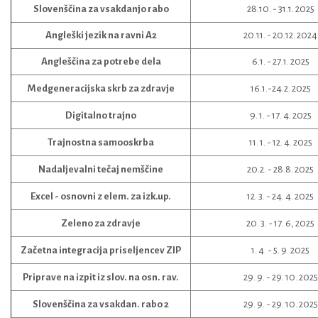
Slovenščina za vsakdanjo rabo
28.10. - 31.1. 2025
Angleški jezik na ravni A2
20.11. - 20.12. 2024
Angleščina za potrebe dela
6.1. - 27.1. 2025
Medgeneracijska skrb za zdravje
16.1.-24.2. 2025
Digitalno trajno
9. 1. - 17. 4. 2025
Trajnostna samooskrba
11. 1. - 12. 4. 2025
Nadaljevalni tečaj nemščine
20.2. - 28.8. 2025
Excel - osnovni z elem. za izk.up.
12. 3. - 24. 4. 2025
Zeleno za zdravje
20. 3. - 17. 6, 2025
Začetna integracija priseljencev ZIP
1. 4. - 5. 9. 2025
Priprave na izpit iz slov. na osn. rav.
29. 9. - 29. 10. 2025
Slovenščina za vsakdan. rabo 2
29. 9. - 29. 10. 2025