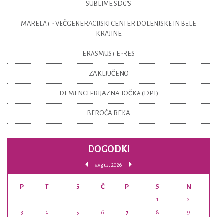
SUBLIME SDG'S
MARELA+ - VEČGENERACIJSKI CENTER DOLENJSKE IN BELE
KRAJINE
ERASMUS+ E-RES
ZAKLJUČENO
DEMENCI PRIJAZNA TOČKA (DPT)
BEROČA REKA
DOGODKI
avgust 2026
P
T
S
Č
P
S
N
1
2
3
4
5
6
7
8
9