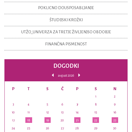
POKLICNO DOUSPOSABLJANJE
ŠTUDIJSKI KROŽKI
UTŽO_UNIVERZA ZA TRETJE ŽIVLJENJSO OBDOBJE
FINANČNA PISMENOST
DOGODKI
avgust 2026
P
T
S
Č
P
S
N
1
2
3
4
5
6
7
8
9
10
11
12
13
14
15
16
17
18
19
20
21
22
23
24
25
26
27
28
29
30