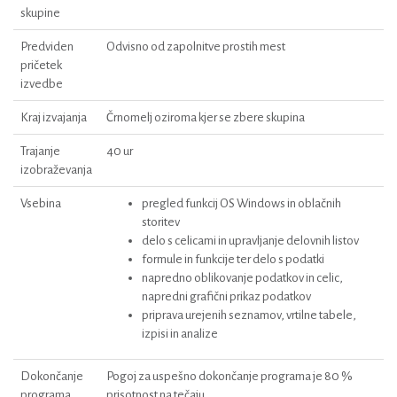
skupine
Predviden
Odvisno od zapolnitve prostih mest
pričetek
izvedbe
Kraj izvajanja
Črnomelj oziroma kjer se zbere skupina
Trajanje
40 ur
izobraževanja
Vsebina
pregled funkcij OS Windows in oblačnih
storitev
delo s celicami in upravljanje delovnih listov
formule in funkcije ter delo s podatki
napredno oblikovanje podatkov in celic,
napredni grafični prikaz podatkov
priprava urejenih seznamov, vrtilne tabele,
izpisi in analize
Dokončanje
Pogoj za uspešno dokončanje programa je 80 %
programa
prisotnost na tečaju.