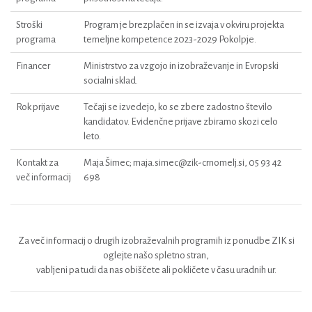
Stroški
Program je brezplačen in se izvaja v okviru projekta
programa
temeljne kompetence 2023-2029 Pokolpje.
Financer
Ministrstvo za vzgojo in izobraževanje in Evropski
socialni sklad.
Rok prijave
Tečaji se izvedejo, ko se zbere zadostno število
kandidatov. Evidenčne prijave zbiramo skozi celo
leto.
Kontakt za
Maja Šimec; maja.simec@zik-crnomelj.si, 05 93 42
več informacij
698
Za več informacij o drugih izobraževalnih programih iz ponudbe ZIK si
oglejte našo spletno stran,
vabljeni pa tudi da nas obiščete ali pokličete v času uradnih ur.