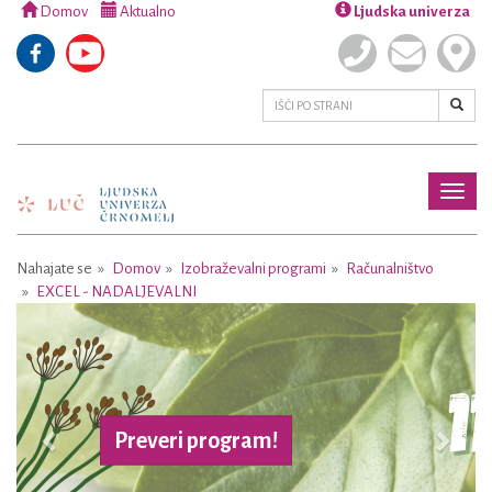
Domov
Aktualno
Ljudska univerza
Toggl
naviga
Nahajate se
Domov
Izobraževalni programi
Računalništvo
EXCEL - NADALJEVALNI
Previous
Next
Preveri program!