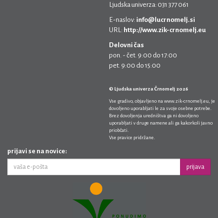
Ljudska univerza: 031 377 061
E-naslov:
info@lucrnomelj.si
URL:
http://www.zik-crnomelj.eu
Delovni čas
pon. - čet. 9:00 do 17:00
pet. 9:00 do 15:00
© Ljudska univerza Črnomelj 2026
Vse gradivo, objavljeno na
www.zik-crnomelj.eu
, je
dovoljeno uporabljati le za svoje osebne potrebe.
Brez dovoljenja uredništva ga ni dovoljeno
uporabljati v druge namene ali ga kakorkoli javno
priobčati.
Vse pravice pridržane.
prijavi se na novice:
prijava