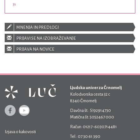
31
MNENJA IN PREDLOGI
PRIJAVI SE NA IZOBRAŽEVANJE
PRIJAVA NA NOVICE
Ljudska univerza Črnomelj
Kolodvorska cesta 32 c
8340 Črnomelj
Davčna št.: SI92914730
Matična št: 5052467 000
Račun: 01217-6030714481
Izjava o kakovosti
Tel.: 07 30 61 390