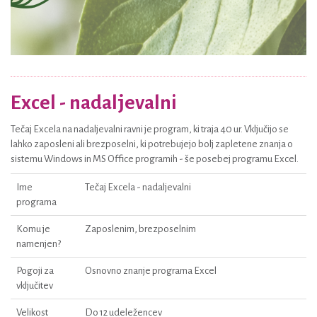
Excel - nadaljevalni
Tečaj Excela na nadaljevalni ravni je program, ki traja 40 ur. Vključijo se
lahko zaposleni ali brezposelni, ki potrebujejo bolj zapletene znanja o
sistemu Windows in MS Office programih - še posebej programu Excel.
Ime
Tečaj Excela - nadaljevalni
programa
Komu je
Zaposlenim, brezposelnim
namenjen?
Pogoji za
Osnovno znanje programa Excel
vključitev
Velikost
Do 12 udeležencev