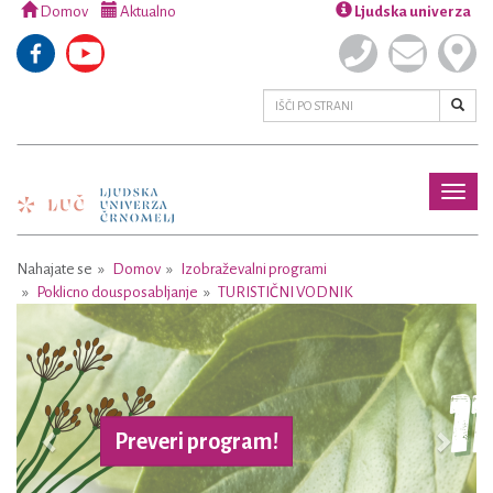
Domov
Aktualno
Ljudska univerza
Toggl
naviga
Nahajate se
Domov
Izobraževalni programi
Poklicno dousposabljanje
TURISTIČNI VODNIK
Previous
Next
Preveri program!