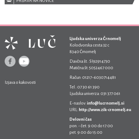
PRIJAVA NA NOVICE
Ljudska univerza Črnomelj
Kolodvorska cesta 32 c
8340 Črnomelj
Davčna št.: SI92914730
Matična št: 5052467 000
Račun: 01217-6030714481
Izjava o kakovosti
Tel.: 07 30 61 390
Ljudska univerza: 031 377 061
E-naslov:
info@lucrnomelj.si
URL:
http://www.zik-crnomelj.eu
Delovni čas
pon. - čet. 9:00 do 17:00
pet. 9:00 do 15:00