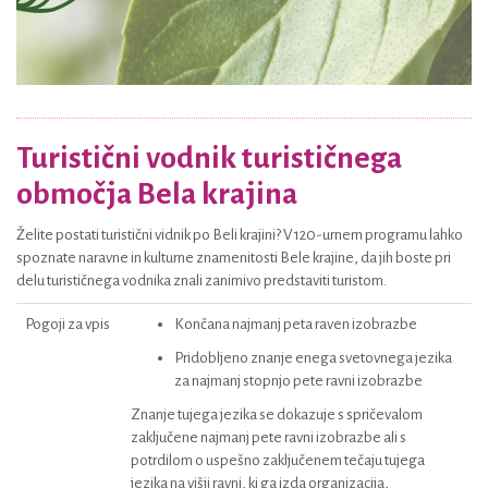
Turistični vodnik turističnega
območja Bela krajina
Želite postati turistični vidnik po Beli krajini? V 120-urnem programu lahko
spoznate naravne in kulturne znamenitosti Bele krajine, da jih boste pri
delu turističnega vodnika znali zanimivo predstaviti turistom.
Pogoji za vpis
Končana najmanj peta raven izobrazbe
Pridobljeno znanje enega svetovnega jezika
za najmanj stopnjo pete ravni izobrazbe
Znanje tujega jezika se dokazuje s spričevalom
zaključene najmanj pete ravni izobrazbe ali s
potrdilom o uspešno zaključenem tečaju tujega
jezika na višji ravni, ki ga izda organizacija,