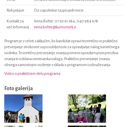
Rok prijave
Do zapolnitve razpisanih mest
Kontakt za
Irena Bohte: 07 30 61 384, 040 984 678
več informacij
irena.bohte@lucrnomelj.si
Program je v celoti zaključen, ko kandidat opravi teoretično in praktično
preverjanje strokovne usposobljenosti za opravljanje nalog turističnega
vodnika. Teoretično preverjanje znanja pomeni opravljen pisni preizkus
znanja in oddana seminarska naloga. Praktično preverjanje znanja
obsega samostojno vodenje v skladu s programom izobraževanja.
Video o praktičnem delu programa.
Foto galerija