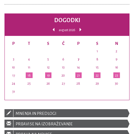
DOGODKI
avgust 2026
P
T
S
Č
P
S
N
1
2
3
4
5
6
7
8
9
10
11
12
13
14
15
16
17
18
19
20
21
22
23
24
25
26
27
28
29
30
31
MNENJA IN PREDLOGI
PRIJAVI SE NA IZOBRAŽEVANJE