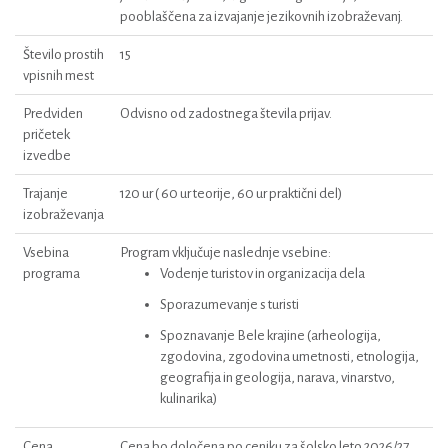
pooblaščena za izvajanje jezikovnih izobraževanj.
Število prostih
15
vpisnih mest
Predviden
Odvisno od zadostnega števila prijav.
pričetek
izvedbe
Trajanje
120 ur ( 60 ur teorije, 60 ur praktični del)
izobraževanja
Vsebina
Program vključuje naslednje vsebine:
programa
Vodenje turistov in organizacija dela
Sporazumevanje s turisti
Spoznavanje Bele krajine (arheologija,
zgodovina, zgodovina umetnosti, etnologija,
geografija in geologija, narava, vinarstvo,
kulinarika)
Cena
Cena bo določena po ceniku za šolsko leto 2026/27.