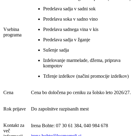
Predelava sadja v sadni sok
Predelava soka v sadno vino
Vsebina
Predelava sadnega vina v kis
programa
Predelava sadja v žganje
Sušenje sadja
Izdelovanje marmelade, džema, priprava
kompotov
Trženje izdelkov (načini promocije izdelkov)
Cena
Cena bo določena po ceniku za šolsko leto 2026/27.
Rok prijave
Do zapolnitve razpisanih mest
Kontakt za
Irena Bohte: 07 30 61 384, 040 984 678
več
irena.bohte@lucrnomelj.si