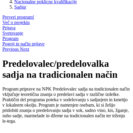
Nacionalne poklicne kvalifikacije
Sadjar
Preveri program!
Več o projektu
Prijava
Svetovanje
Program
Pogoji in način prijave
Previous
Next
Predelovalec/predelovalka
sadja na tradicionalen način
Program priprave na NPK Predelovalec sadja na tradicionalen način
vključuje teoretična znanja o predelavi sadja v različne izdelke.
Praktični del programa poteka v sodelovanju s sadjarjem in kmetijo
v lokalnem okolju. Program je namenjen osebam, ki si želijo
pridobiti znanja o predelovanju sadja v sok, sadno vino, kis, žganje,
suho sadje, marmelade in džeme na tradicionalen način ter trženju
le-tega.