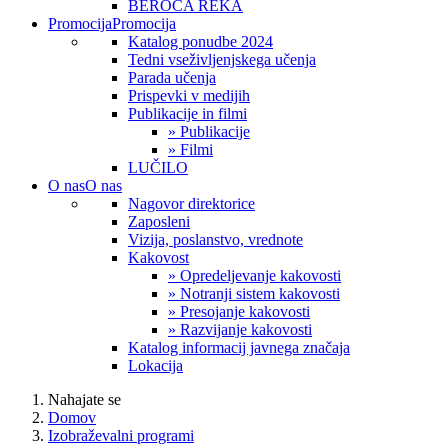
BEROČA REKA
Promocija
Promocija
Katalog ponudbe 2024
Tedni vseživljenjskega učenja
Parada učenja
Prispevki v medijih
Publikacije in filmi
» Publikacije
» Filmi
LUČILO
O nas
O nas
Nagovor direktorice
Zaposleni
Vizija, poslanstvo, vrednote
Kakovost
» Opredeljevanje kakovosti
» Notranji sistem kakovosti
» Presojanje kakovosti
» Razvijanje kakovosti
Katalog informacij javnega značaja
Lokacija
Nahajate se
Domov
Izobraževalni programi