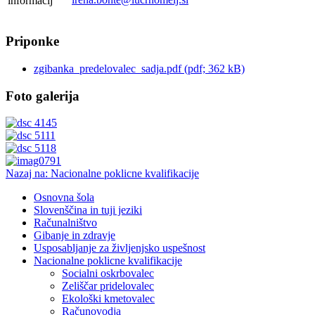
informacij
Priponke
zgibanka_predelovalec_sadja.pdf (pdf; 362 kB)
Foto galerija
Nazaj na: Nacionalne poklicne kvalifikacije
Osnovna šola
Slovenščina in tuji jeziki
Računalništvo
Gibanje in zdravje
Usposabljanje za življenjsko uspešnost
Nacionalne poklicne kvalifikacije
Socialni oskrbovalec
Zeliščar pridelovalec
Ekološki kmetovalec
Računovodja