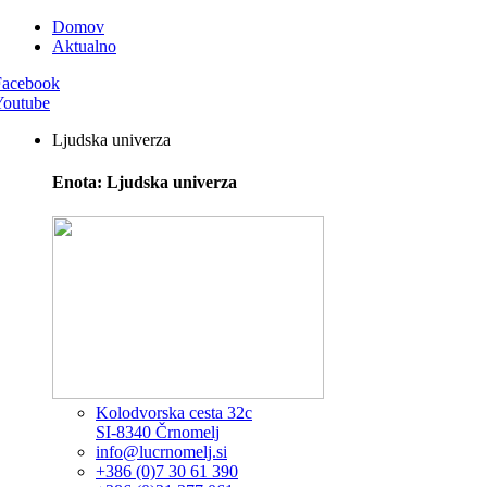
Domov
Aktualno
Facebook
Youtube
Ljudska univerza
Enota: Ljudska univerza
Kolodvorska cesta 32c
SI-8340 Črnomelj
info@lucrnomelj.si
+386 (0)7 30 61 390