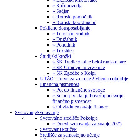
» Računovodja
» Sadjar
» Romski pomočnik
» Romski koordinator
Poklicno dousposabljanje
» Turistični vodnik
» Družabnik
» Ponudnik
» Tekstilec
Študijski krožki
» ŠK Tradicionalne belokranjske igre
» ŠK Orhideje in vezenine
» ŠK Zgodbe o Kolpi
UTŽO_Univerza za tretje življenjso obdobje
Finančna pismenost
» Pot do finančne svobode
» Seniorji v akciji: Povečajmo svojo
finančno pismenost
» Obvladujem svoje finance
Svetovanje
Svetovanje
Svetovalno središče Pokolpje
» Dnevi svetovanja za znanje 2025
Svetovalni kotiček
Središče za samostojno učenje