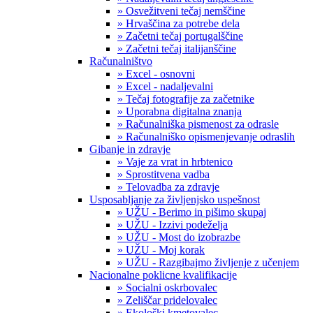
» Osvežitveni tečaj nemščine
» Hrvaščina za potrebe dela
» Začetni tečaj portugalščine
» Začetni tečaj italijanščine
Računalništvo
» Excel - osnovni
» Excel - nadaljevalni
» Tečaj fotografije za začetnike
» Uporabna digitalna znanja
» Računalniška pismenost za odrasle
» Računalniško opismenjevanje odraslih
Gibanje in zdravje
» Vaje za vrat in hrbtenico
» Sprostitvena vadba
» Telovadba za zdravje
Usposabljanje za življenjsko uspešnost
» UŽU - Berimo in pišimo skupaj
» UŽU - Izzivi podeželja
» UŽU - Most do izobrazbe
» UŽU - Moj korak
» UŽU - Razgibajmo življenje z učenjem
Nacionalne poklicne kvalifikacije
» Socialni oskrbovalec
» Zeliščar pridelovalec
» Ekološki kmetovalec