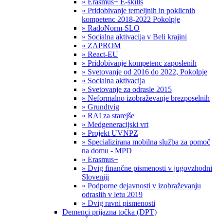
» Erasmus+ E-skills
» Pridobivanje temeljnih in poklicnih
kompetenc 2018-2022 Pokolpje
» RadoNorm-SLO
» Socialna aktivacija v Beli krajini
» ZAPROM
» React-EU
» Pridobivanje kompetenc zaposlenih
» Svetovanje od 2016 do 2022, Pokolpje
» Socialna aktivacija
» Svetovanje za odrasle 2015
» Neformalno izobraževanje brezposelnih
» Grundtvig
» RAI za starejše
» Medgeneracijski vrt
» Projekt UVNPZ
» Specializirana mobilna služba za pomoč
na domu - MPD
» Erasmus+
» Dvig finančne pismenosti v jugovzhodni
Sloveniji
» Podporne dejavnosti v izobraževanju
odraslih v letu 2019
» Dvig ravni pismenosti
Demenci prijazna točka (DPT)