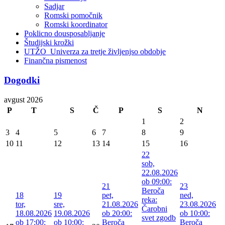
Sadjar
Romski pomočnik
Romski koordinator
Poklicno dousposabljanje
Študijski krožki
UTŽO_Univerza za tretje življenjso obdobje
Finančna pismenost
Dogodki
avgust 2026
P
T
S
Č
P
S
N
1
2
3
4
5
6
7
8
9
10
11
12
13
14
15
16
22
sob,
22.08.2026
ob 09:00:
21
23
Beroča
18
19
pet,
ned,
reka:
tor,
sre,
21.08.2026
23.08.2026
Čarobni
18.08.2026
19.08.2026
ob 20:00:
ob 10:00:
svet zgodb
ob 17:00:
ob 10:00:
Beroča
Beroča