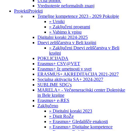
Učna pomoč
Vrednotenje neformalnih znanj
Projekti
Projekti
Temeljne kompetence 2023 - 2029 Pokolpje
» Urniki
» Zaključeni programi
» Vabimo k vpisu
Digitalni koraki 2024-2025
Dnevi zeliščarstva v Beli krajini
» Zaključeni Dnevi zeliščarstva v Beli
krajini
POKLICIJADA
Erasmus+ CSV@VET
Erasmus+ Iz umetnosti v svet
ERASMUS+ AKREDITACIJA 2021-2027
Socialna aktivacija SA+ 2024-2027
SUBLIME SDG's
MARELA+ - Večgeneracijski center Dolenjske
in Bele krajine
Erasmus+ e-RES
Zaključeno
» Digitalni koraki 2023
» Digit RoŽe
» Erasmus+ Gledališče enakosti
» Erasmus+ Digitalne kompetence