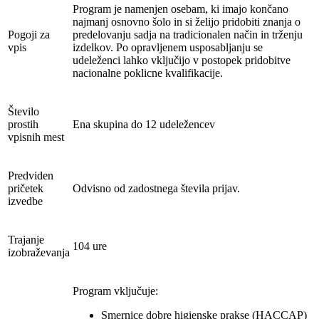
Program je namenjen osebam, ki imajo končano
najmanj osnovno šolo in si želijo pridobiti znanja o
Pogoji za
predelovanju sadja na tradicionalen način in trženju
vpis
izdelkov. Po opravljenem usposabljanju se
udeleženci lahko vključijo v postopek pridobitve
nacionalne poklicne kvalifikacije.
Število
prostih
Ena skupina do 12 udeležencev
vpisnih mest
Predviden
pričetek
Odvisno od zadostnega števila prijav.
izvedbe
Trajanje
104 ure
izobraževanja
Program vključuje:
Smernice dobre higienske prakse (HACCAP)