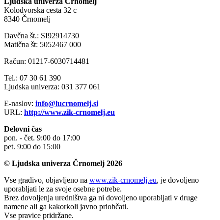
Ljudska univerza Črnomelj
Kolodvorska cesta 32 c
8340 Črnomelj
Davčna št.: SI92914730
Matična št: 5052467 000
Račun: 01217-6030714481
Tel.: 07 30 61 390
Ljudska univerza: 031 377 061
E-naslov:
info@lucrnomelj.si
URL:
http://www.zik-crnomelj.eu
Delovni čas
pon. - čet. 9:00 do 17:00
pet. 9:00 do 15:00
© Ljudska univerza Črnomelj 2026
Vse gradivo, objavljeno na
www.zik-crnomelj.eu
, je dovoljeno
uporabljati le za svoje osebne potrebe.
Brez dovoljenja uredništva ga ni dovoljeno uporabljati v druge
namene ali ga kakorkoli javno priobčati.
Vse pravice pridržane.