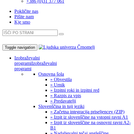
+386 (0)31 377 061
Pokličite nas
Pišite nam
Kje smo
Toggle navigation
Izobraževalni
programi
Izobraževalni
programi
Osnovna šola
» Obvestila
» Urnik
» Izpitni roki in izpitni red
» Razpis za vpis
» Predavatelji
Slovenščina in tuji jeziki
» Začetna integracija priseljencev (ZIP)
» Izpit iz slovenščine na vstopni ravni A1
» Izpit iz slovenščine na osnovni ravni A2-
B1
» Nadaljevalni tečaj angleščine