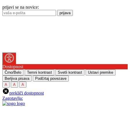
prijavi se na novice:
prijava
Dostopnost
Črno/Belo
Temni kontrast
Svetli kontrast
Ustavi premike
Berljiva pisava
Podčrtaj povezave
A
A
A
prekliči dostopnost
Zagotavlja: