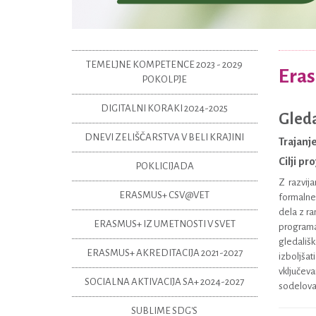
TEMELJNE KOMPETENCE 2023 - 2029
Eras
POKOLPJE
DIGITALNI KORAKI 2024-2025
Gleda
DNEVI ZELIŠČARSTVA V BELI KRAJINI
Trajanje
Cilji pr
POKLICIJADA
Z razvija
ERASMUS+ CSV@VET
formalne
dela z ra
ERASMUS+ IZ UMETNOSTI V SVET
programa
gledališk
ERASMUS+ AKREDITACIJA 2021-2027
izboljšat
vključeva
SOCIALNA AKTIVACIJA SA+ 2024-2027
sodelovanj
SUBLIME SDG'S