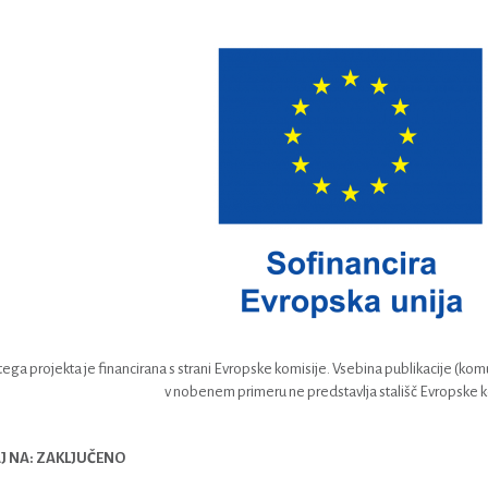
ega projekta je financirana s strani Evropske komisije. Vsebina publikacije (komu
v nobenem primeru ne predstavlja stališč Evropske k
 NA: ZAKLJUČENO