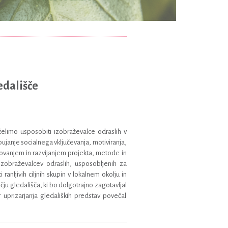
edališče
 želimo usposobiti izobraževalce odraslih v
anje socialnega vključevanja, motiviranja,
likovanjem in razvijanjem projekta, metode in
izobraževalcev odraslih, usposobljenih za
 ranljivih ciljnih skupin v lokalnem okolju in
ju gledališča, ki bo dolgotrajno zagotavljal
r uprizarjanja gledaliških predstav povečal