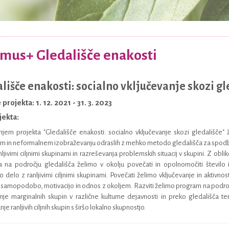
mus+ Gledališče enakosti
lišče enakosti: socialno vključevanje skozi gl
 projekta: 1. 12. 2021 - 31. 3. 2023
ojekta:
njem projekta "Gledališče enakosti: socialno vključevanje skozi gledališče"
m in neformalnem izobraževanju odraslih z mehko metodo gledališča za spodbuj
nljivimi ciljnimi skupinami in razreševanja problemskih situacij v skupini. Z ob
 na področju gledališča želimo v okolju povečati in opolnomočiti število 
o delo z ranljivimi ciljnimi skupinami. Povečati želimo vključevanje in aktivnosti
i samopodobo, motivacijo in odnos z okoljem. Razviti želimo program na področ
nje marginalnih skupin v različne kulturne dejavnosti in preko gledališča te
e ranljivih ciljnih skupin s širšo lokalno skupnostjo.