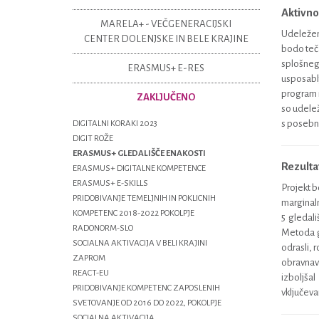
Aktivno
MARELA+ - VEČGENERACIJSKI
Udeleženc
CENTER DOLENJSKE IN BELE KRAJINE
bodo teča
splošneg
ERASMUS+ E-RES
usposablj
program n
ZAKLJUČENO
so udelež
s posebni
DIGITALNI KORAKI 2023
DIGIT ROŽE
ERASMUS+ GLEDALIŠČE ENAKOSTI
Rezultat
ERASMUS+ DIGITALNE KOMPETENCE
ERASMUS+ E-SKILLS
Projekt b
PRIDOBIVANJE TEMELJNIH IN POKLICNIH
marginaln
KOMPETENC 2018-2022 POKOLPJE
5 gledali
RADONORM-SLO
Metoda gl
SOCIALNA AKTIVACIJA V BELI KRAJINI
odrasli, 
ZAPROM
obravnav
REACT-EU
izboljša
PRIDOBIVANJE KOMPETENC ZAPOSLENIH
vključevan
SVETOVANJE OD 2016 DO 2022, POKOLPJE
SOCIALNA AKTIVACIJA