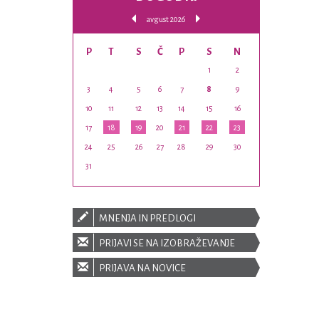
avgust 2026
P
T
S
Č
P
S
N
1
2
3
4
5
6
7
8
9
10
11
12
13
14
15
16
17
18
19
20
21
22
23
24
25
26
27
28
29
30
31
MNENJA IN PREDLOGI
PRIJAVI SE NA IZOBRAŽEVANJE
PRIJAVA NA NOVICE