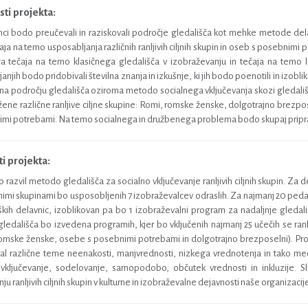
sti projekta:
i bodo preučevali in raziskovali področje gledališča kot mehke metode dela z 
ja na temo usposabljanja različnih ranljivih ciljnih skupin in oseb s posebnimi
a tečaja na temo klasičnega gledališča v izobraževanju in tečaja na temo lu
anjih bodo pridobivali številna znanja in izkušnje, ki jih bodo poenotili in izob
a področju gledališča oziroma metodo socialnega vključevanja skozi gledališče
ene različne ranljive ciljne skupine: Romi, romske ženske, dolgotrajno brezpose
mi potrebami. Na temo socialnega in družbenega problema bodo skupaj pripravil
i projekta:
o razvil metodo gledališča za socialno vključevanje ranljivih ciljnih skupin. Z
imi skupinami bo usposobljenih 7 izobraževalcev odraslih. Za najmanj 20 peda
ških delavnic, izoblikovan pa bo 1 izobraževalni program za nadaljnje gledal
edališča bo izvedena programih, kjer bo vključenih najmanj 25 učečih se ranl
romske ženske, osebe s posebnimi potrebami in dolgotrajno brezposelni). Proj
al različne teme neenakosti, manjvrednosti, nizkega vrednotenja in tako med 
l vključevanje, sodelovanje, samopodobo, občutek vrednosti in inkluzije.
ju ranljivih ciljnih skupin v kulturne in izobraževalne dejavnosti naše organizacij