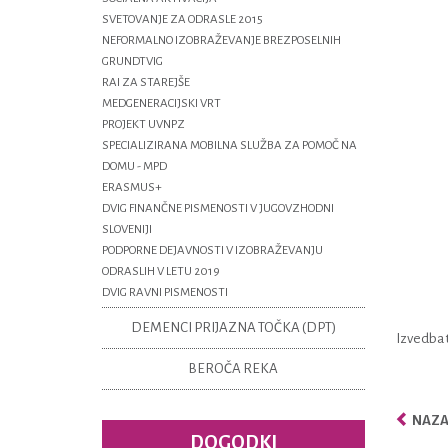
SVETOVANJE ZA ODRASLE 2015
NEFORMALNO IZOBRAŽEVANJE BREZPOSELNIH
GRUNDTVIG
RAI ZA STAREJŠE
MEDGENERACIJSKI VRT
PROJEKT UVNPZ
SPECIALIZIRANA MOBILNA SLUŽBA ZA POMOČ NA
DOMU - MPD
ERASMUS+
DVIG FINANČNE PISMENOSTI V JUGOVZHODNI
SLOVENIJI
PODPORNE DEJAVNOSTI V IZOBRAŽEVANJU
ODRASLIH V LETU 2019
DVIG RAVNI PISMENOSTI
DEMENCI PRIJAZNA TOČKA (DPT)
Izvedba t
BEROČA REKA
NAZAJ
DOGODKI