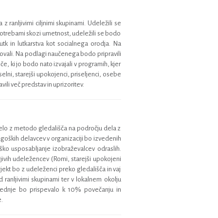
ranljivimi ciljnimi skupinami. Udeležili se
 potrebami skozi umetnost, udeležili se bodo
tk in lutkarstva kot socialnega orodja. Na
likovali. Na podlagi naučenega bodo pripravili
, ki jo bodo nato izvajali v programih, kjer
lni, starejši upokojenci, priseljenci, osebe
i več predstav in uprizoritev.
a delo z metodo gledališča na področju dela z
goških delavcev v organizaciji bo izvedenih
iško usposabljanje izobraževalcev odraslih.
jivih udeležencev (Romi, starejši upokojeni
ekt bo z udeleženci preko gledališča in vaj
ranljivimi skupinami ter v lokalnem okolju
 Slednje bo prispevalo k 10% povečanju in
e.