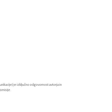
nikacije) je izključno odgovornost avtorja in
omisije.