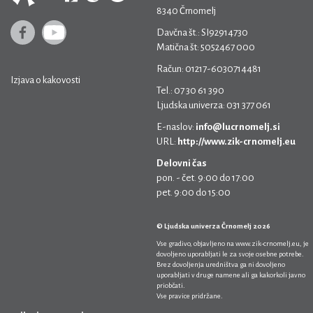
8340 Črnomelj
Davčna št.: SI92914730
Matična št: 5052467 000
Račun: 01217-6030714481
Izjava o kakovosti
Tel.: 07 30 61 390
Ljudska univerza: 031 377 061
E-naslov:
info@lucrnomelj.si
URL:
http://www.zik-crnomelj.eu
Delovni čas
pon. - čet. 9:00 do 17:00
pet. 9:00 do 15:00
© Ljudska univerza Črnomelj 2026
Vse gradivo, objavljeno na
www.zik-crnomelj.eu
, je
dovoljeno uporabljati le za svoje osebne potrebe.
Brez dovoljenja uredništva ga ni dovoljeno
uporabljati v druge namene ali ga kakorkoli javno
priobčati.
Vse pravice pridržane.