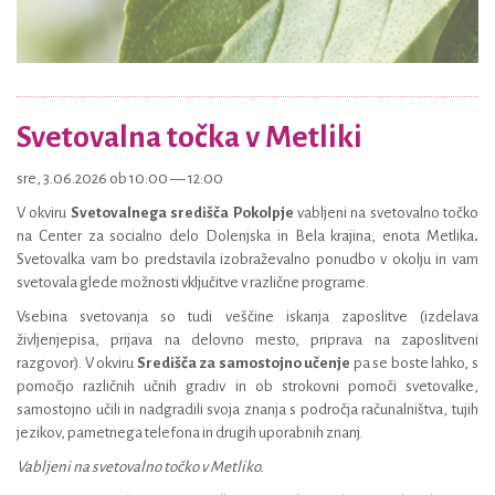
Svetovalna točka v Metliki
sre, 3.06.2026 ob 10:00 — 12:00
V okviru
Svetovalnega središča Pokolpje
vabljeni na svetovalno točko
na Center za socialno delo Dolenjska in Bela krajina, enota Metlika
.
Svetovalka vam bo predstavila izobraževalno ponudbo v okolju in vam
svetovala glede možnosti vključitve v različne programe.
Vsebina svetovanja so tudi veščine iskanja zaposlitve (izdelava
življenjepisa, prijava na delovno mesto, priprava na zaposlitveni
razgovor). V okviru
Središča za samostojno učenje
pa se boste lahko, s
pomočjo različnih učnih gradiv in ob strokovni pomoči svetovalke,
samostojno učili in nadgradili svoja znanja s področja računalništva, tujih
jezikov, pametnega telefona in drugih uporabnih znanj.
Vabljeni na svetovalno točko v Metliko.