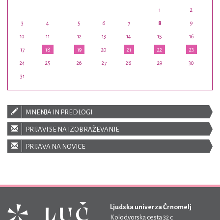
1
2
3
4
5
6
7
8
9
10
11
12
13
14
15
16
17
18
19
20
21
22
23
24
25
26
27
28
29
30
31
MNENJA IN PREDLOGI
PRIJAVI SE NA IZOBRAŽEVANJE
PRIJAVA NA NOVICE
Ljudska univerza Črnomelj
Kolodvorska cesta 32 c