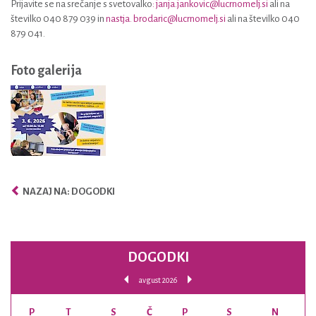
Prijavite se na srečanje s svetovalko
: janja.jankovic@lucrnomelj.si
ali na
številko 040 879 039 in
nastja. brodaric@lucrnomelj.si
ali na številko 040
879 041.
Foto galerija
NAZAJ NA: DOGODKI
DOGODKI
avgust 2026
P
T
S
Č
P
S
N