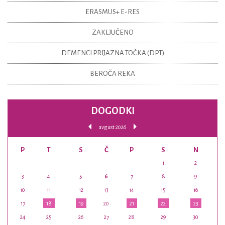
ERASMUS+ E-RES
ZAKLJUČENO
DEMENCI PRIJAZNA TOČKA (DPT)
BEROČA REKA
DOGODKI
avgust 2026
P
T
S
Č
P
S
N
1
2
3
4
5
6
7
8
9
10
11
12
13
14
15
16
17
18
19
20
21
22
23
24
25
26
27
28
29
30