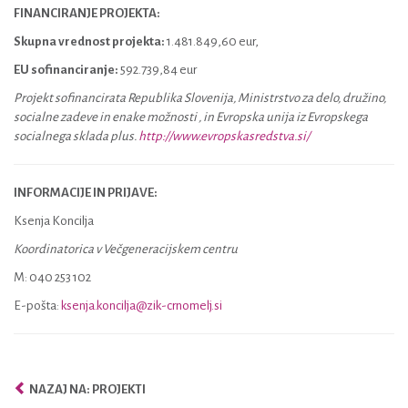
FINANCIRANJE PROJEKTA:
Skupna vrednost projekta:
1.481.849,60 eur,
EU sofinanciranje:
592.739,84 eur
Projekt sofinancirata Republika Slovenija, Ministrstvo za delo, družino,
socialne zadeve in enake možnosti , in Evropska unija iz Evropskega
socialnega sklada plus.
http://www.evropskasredstva.si/
INFORMACIJE IN PRIJAVE:
Ksenja Koncilja
Koordinatorica v Večgeneracijskem centru
M: 040 253 102
E-pošta:
ksenja.koncilja@zik-crnomelj.si
NAZAJ NA: PROJEKTI