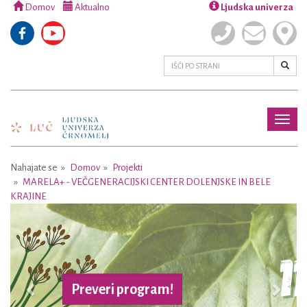
Domov
Aktualno
Ljudska univerza
Toggl
naviga
Nahajate se
Domov
Projekti
MARELA+ - VEČGENERACIJSKI CENTER DOLENJSKE IN BELE
KRAJINE
Previous
Next
Preveri program!