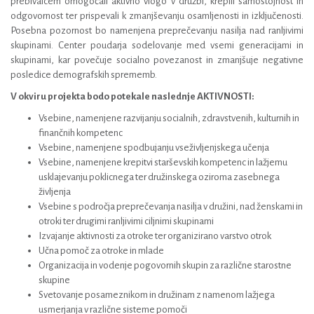
prebivalcem omogočali aktivno vlogo v družbi, krepili samostojnost in
odgovornost ter prispevali k zmanjševanju osamljenosti in izključenosti.
Posebna pozornost bo namenjena preprečevanju nasilja nad ranljivimi
skupinami. Center poudarja sodelovanje med vsemi generacijami in
skupinami, kar povečuje socialno povezanost in zmanjšuje negativne
posledice demografskih sprememb.
V okviru projekta bodo potekale naslednje AKTIVNOSTI:
Vsebine, namenjene razvijanju socialnih, zdravstvenih, kulturnih in
finančnih kompetenc
Vsebine, namenjene spodbujanju vseživljenjskega učenja
Vsebine, namenjene krepitvi starševskih kompetenc in lažjemu
usklajevanju poklicnega ter družinskega oziroma zasebnega
življenja
Vsebine s področja preprečevanja nasilja v družini, nad ženskami in
otroki ter drugimi ranljivimi ciljnimi skupinami
Izvajanje aktivnosti za otroke ter organizirano varstvo otrok
Učna pomoč za otroke in mlade
Organizacija in vodenje pogovornih skupin za različne starostne
skupine
Svetovanje posameznikom in družinam z namenom lažjega
usmerjanja v različne sisteme pomoči