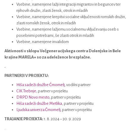
Vsebine, namenjene lažji integraciji migrantov in beguncev ter
njihovih družin, zlasti žensk, otrok in mladih
Vsebine, namenjene krepitvi socialne vključenosti romskih družin,
zlasti romskih žensk, otrok in mladih
Vsebine, namenjene lažjemu socialnemu vključevanju oseb s
posebnimi potrebami, še zlasti otrok in mladih
Vsebine, namenjene invalidom
Aktivnosti v sklopu Večgeneracijskega centra Dolenjske in Bele
krajine MARELA+ so za udeležence brezplačne.
.
PARTNERJI V PROJEKTU:
Hiša sadeži družbe Črnomelj
, vodilni partner
CIK Trebnje
, partner v projektu
DRPD Novo mesto
, partner v projektu
Hiša sadeži družbe Metlika
, partner v projektu
Ljudska univerza Črnomelj,
partner v projektu
TRAJANJE PROJEKTA:
1. 8. 2024 – 30. 9. 2029
.