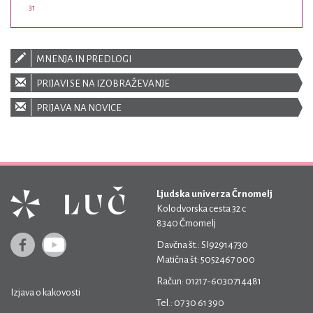
31
MNENJA IN PREDLOGI
PRIJAVI SE NA IZOBRAŽEVANJE
PRIJAVA NA NOVICE
Ljudska univerza Črnomelj
Kolodvorska cesta 32 c
8340 Črnomelj
Davčna št.: SI92914730
Matična št: 5052467 000
Račun: 01217-6030714481
Izjava o kakovosti
Tel.: 07 30 61 390