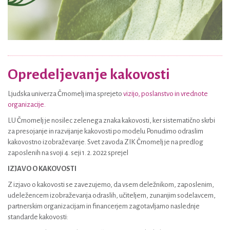
Opredeljevanje kakovosti
Ljudska univerza Črnomelj ima sprejeto
vizijo, poslanstvo in vrednote
organizacije.
LU Črnomelj je nosilec zelenega znaka kakovosti, ker sistematično skrbi
za presojanje in razvijanje kakovosti po modelu Ponudimo odraslim
kakovostno izobraževanje. Svet zavoda ZIK Črnomelj je na predlog
zaposlenih na svoji 4. seji 1. 2. 2022 sprejel
IZJAVO O KAKOVOSTI
Z izjavo o kakovosti se zavezujemo, da vsem deležnikom, zaposlenim,
udeležencem izobraževanja odraslih, učiteljem, zunanjim sodelavcem,
partnerskim organizacijam in financerjem zagotavljamo naslednje
standarde kakovosti: