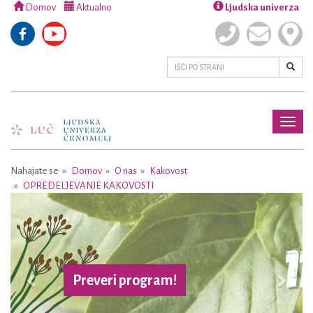
Domov
Aktualno
Ljudska univerza
Toggl
naviga
Nahajate se
Domov
O nas
Kakovost
OPREDELJEVANJE KAKOVOSTI
Previous
Next
Preveri program!