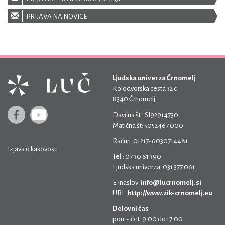
PRIJAVA NA NOVICE
Ljudska univerza Črnomelj
Kolodvorska cesta 32 c
8340 Črnomelj
Davčna št.: SI92914730
Matična št: 5052467 000
Račun: 01217-6030714481
Izjava o kakovosti
Tel.: 07 30 61 390
Ljudska univerza: 031 377 061
E-naslov:
info@lucrnomelj.si
URL:
http://www.zik-crnomelj.eu
Delovni čas
pon. - čet. 9:00 do 17:00