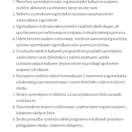
Nenehno spremljamo našo organizacijsko kulturo in uvajamo
različne aktivnosti za ohranitev njene visoke ravni.
Skrbimo za strokovni napredek in razvojno naravnanost ter
zadovoljstvo zaposlenih.
Ugotavljamo izobraževalne potrebe različnih ciljnih skupin, jih
upoštevamo pri načrtovanju in izvajanju izobraževalnega procesa.
Udeležencem nudimo svetovanje, možnost samostojnega učenja,
sprotno spremljanje napredka in učno pomoč pri učenju.
V izobraževalnih in kulturnih programih ter projektih spremljamo
zadovoljstvo vseh deležnikov z našimi storitvami, učinke
izobraževanja in kulturne dejavnosti ter na podlagi ugotovitev
uvajamo izboljšave.
Razvijamo različne načine komunikacije z namenom zagotavljanja
učinkovitega sporazumevanja z vsemi deležniki v ožjem in širšem
okolju.
Redno spremljamo in skrbimo za razvoj kakovosti dela zunanjih
sodelavcev.
Vzpostavljeno imamo sodelovanje s partnerskimi organizacijami v
lokalnem okolju in širše.
Široko ponudbo izobraževalnih programov in kulturnih projektov
prilagajamo okolju, v katerem delujemo.