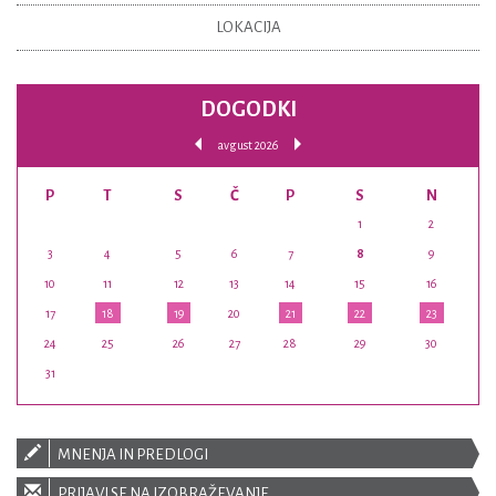
LOKACIJA
DOGODKI
avgust 2026
P
T
S
Č
P
S
N
1
2
3
4
5
6
7
8
9
10
11
12
13
14
15
16
17
18
19
20
21
22
23
24
25
26
27
28
29
30
31
MNENJA IN PREDLOGI
PRIJAVI SE NA IZOBRAŽEVANJE