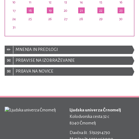
10
11
12
13
14
15
16
17
18
19
20
21
22
23
24
25
26
27
28
29
30
31
MNENJA IN PREDLOGI
PRIJAVI SE NA IZOBRAŽEVANJE
PRIJAVA NA NOVICE
Ljudska univerza Črnomelj
Kolodvorska cesta 32 c
8340 Črnomelj
Davčna št.: SI92914730