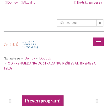
Domov
Aktualno
Ljudska univerza
Toggl
naviga
Nahajate se
Domov
Dogodki
OD PRENAJEDANJA DO STRADANJA: REŠITEV ALI BREME ZA
TELO?
Previous
Next
Preveri program!