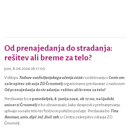
Od prenajedanja do stradanja:
rešitev ali breme za telo?
pon, 8.06.2026 ob 17:00
V sklopu
Tednov vseživljenjskega učenja 2026
v sodelovanju s
Centrom
za krepitev zdravja ZD Črnomelj
organiziramo predavanje z naslovom
Od prenajedanja do stradanja: rešitev ali breme za telo?
Predavanje bo
v ponedeljek, 8. junija 2026, ob 17:00, na Ljudski
univerzi Črnomelj
in bo obravnavalo, kako skrajnosti v prehranjevanju
vplivajo na naše telo ter fizično in psihično počutje. Predavala bo
Tina
Resman, univ. dipl. inž. živil. teh.
iz Centra za krepitev zdravja ZD
Črnomelj.