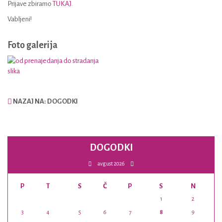
Prijave zbiramo
TUKAJ
.
Vabljeni!
Foto galerija
NAZAJ NA: DOGODKI
DOGODKI
avgust 2026
P
T
S
Č
P
S
N
1
2
3
4
5
6
7
8
9