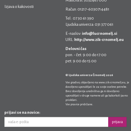
Matična št: 5052467 000
Izjava o kakovosti
Račun: 01217-6030714481
Tel.: 07 30 61 390
Ljudska univerza: 031 377 061
E-naslov:
info@lucrnomelj.si
URL:
http://www.zik-crnomelj.eu
Delovni čas
pon. - čet. 9:00 do 17:00
pet. 9:00 do 15:00
© Ljudska univerza Črnomelj 2026
Vse gradivo, objavljeno na
www.zik-crnomelj.eu
, je
dovoljeno uporabljati le za svoje osebne potrebe.
Brez dovoljenja uredništva ga ni dovoljeno
uporabljati v druge namene ali ga kakorkoli javno
priobčati.
Vse pravice pridržane.
prijavi se na novice:
prijava