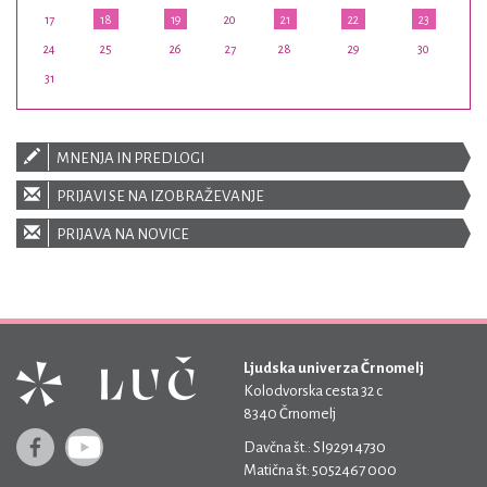
17
18
19
20
21
22
23
24
25
26
27
28
29
30
31
MNENJA IN PREDLOGI
PRIJAVI SE NA IZOBRAŽEVANJE
PRIJAVA NA NOVICE
Ljudska univerza Črnomelj
Kolodvorska cesta 32 c
8340 Črnomelj
Davčna št.: SI92914730
Matična št: 5052467 000