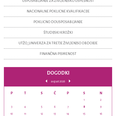
USPOSABLJANJE ZA ŽIVLJENJSKO USPEŠNOST
NACIONALNE POKLICNE KVALIFIKACIJE
POKLICNO DOUSPOSABLJANJE
ŠTUDIJSKI KROŽKI
UTŽO_UNIVERZA ZA TRETJE ŽIVLJENJSO OBDOBJE
FINANČNA PISMENOST
DOGODKI
avgust 2026
P
T
S
Č
P
S
N
1
2
3
4
5
6
7
8
9
10
11
12
13
14
15
16