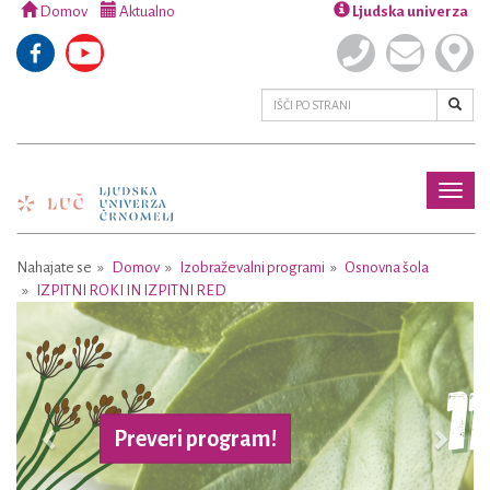
Domov
Aktualno
Ljudska univerza
Toggl
naviga
Nahajate se
Domov
Izobraževalni programi
Osnovna šola
IZPITNI ROKI IN IZPITNI RED
Previous
Next
Preveri program!