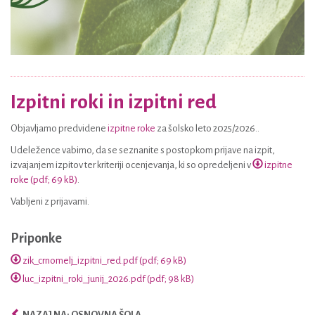
Izpitni roki in izpitni red
Objavljamo predvidene
izpitne roke
za šolsko leto 2025/2026..
Udeležence vabimo, da se seznanite s postopkom prijave na izpit,
izvajanjem izpitov ter kriteriji ocenjevanja, ki so opredeljeni v
izpitne
roke (pdf; 69 kB)
.
Vabljeni z prijavami.
Priponke
zik_crnomelj_izpitni_red.pdf (pdf; 69 kB)
luc_izpitni_roki_junij_2026.pdf (pdf; 98 kB)
NAZAJ NA: OSNOVNA ŠOLA