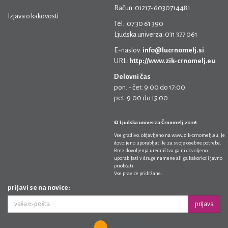
Račun: 01217-6030714481
Izjava o kakovosti
Tel.: 07 30 61 390
Ljudska univerza: 031 377 061
E-naslov:
info@lucrnomelj.si
URL:
http://www.zik-crnomelj.eu
Delovni čas
pon. - čet. 9:00 do 17:00
pet. 9:00 do 15:00
© Ljudska univerza Črnomelj 2026
Vse gradivo, objavljeno na
www.zik-crnomelj.eu
, je
dovoljeno uporabljati le za svoje osebne potrebe.
Brez dovoljenja uredništva ga ni dovoljeno
uporabljati v druge namene ali ga kakorkoli javno
priobčati.
Vse pravice pridržane.
prijavi se na novice:
prijava