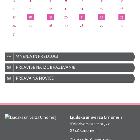
3
4
5
6
7
8
9
10
11
12
13
14
15
16
17
18
19
20
21
22
23
24
25
26
27
28
29
30
31
MNENJA IN PREDLOGI
PRIJAVI SE NA IZOBRAŽEVANJE
PRIJAVA NA NOVICE
Ljudska univerza Črnomelj
Kolodvorska cesta 32 c
8340 Črnomelj