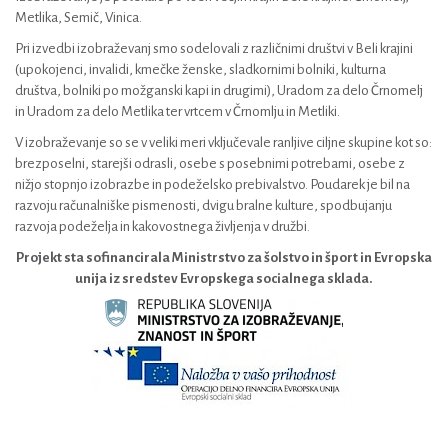
Metlika, Semič, Vinica.
Pri izvedbi izobraževanj smo sodelovali z različnimi društvi v Beli krajini
(upokojenci, invalidi, kmečke ženske, sladkornimi bolniki, kulturna
društva, bolniki po možganski kapi in drugimi), Uradom za delo Črnomelj
in Uradom za delo Metlika ter vrtcem v Črnomlju in Metliki.
V izobraževanje so se v veliki meri vključevale ranljive ciljne skupine kot so:
brezposelni, starejši odrasli, osebe s posebnimi potrebami, osebe z
nižjo stopnjo izobrazbe in podeželsko prebivalstvo. Poudarek je bil na
razvoju računalniške pismenosti, dvigu bralne kulture, spodbujanju
razvoja podeželja in kakovostnega življenja v družbi.
Projekt sta sofinancirala Ministrstvo za šolstvo in šport in Evropska
unija iz sredstev Evropskega socialnega sklada.