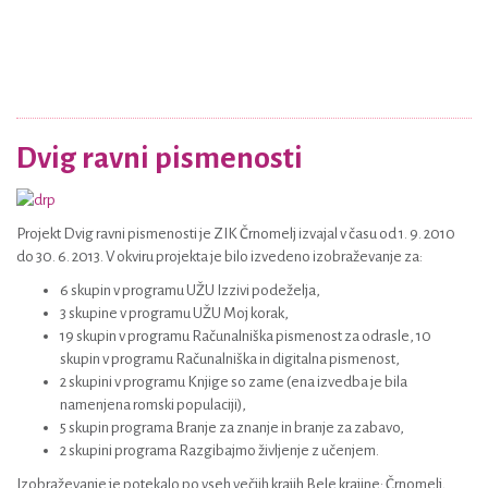
Dvig ravni pismenosti
Projekt Dvig ravni pismenosti je ZIK Črnomelj izvajal v času od 1. 9. 2010
do 30. 6. 2013. V okviru projekta je bilo izvedeno izobraževanje za:
6 skupin v programu UŽU Izzivi podeželja,
3 skupine v programu UŽU Moj korak,
19 skupin v programu Računalniška pismenost za odrasle, 10
skupin v programu Računalniška in digitalna pismenost,
2 skupini v programu Knjige so zame (ena izvedba je bila
namenjena romski populaciji),
5 skupin programa Branje za znanje in branje za zabavo,
2 skupini programa Razgibajmo življenje z učenjem.
Izobraževanje je potekalo po vseh večjih krajih Bele krajine: Črnomelj,