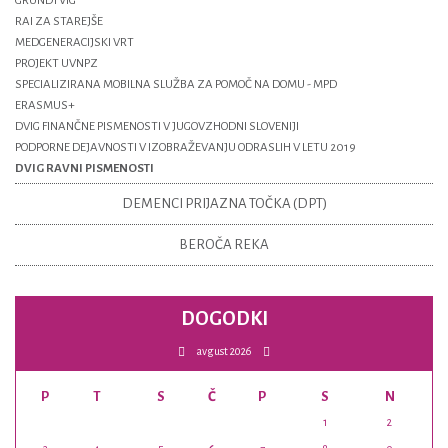
GRUNDTVIG
RAI ZA STAREJŠE
MEDGENERACIJSKI VRT
PROJEKT UVNPZ
SPECIALIZIRANA MOBILNA SLUŽBA ZA POMOČ NA DOMU - MPD
ERASMUS+
DVIG FINANČNE PISMENOSTI V JUGOVZHODNI SLOVENIJI
PODPORNE DEJAVNOSTI V IZOBRAŽEVANJU ODRASLIH V LETU 2019
DVIG RAVNI PISMENOSTI
DEMENCI PRIJAZNA TOČKA (DPT)
BEROČA REKA
DOGODKI
avgust 2026
P
T
S
Č
P
S
N
1
2