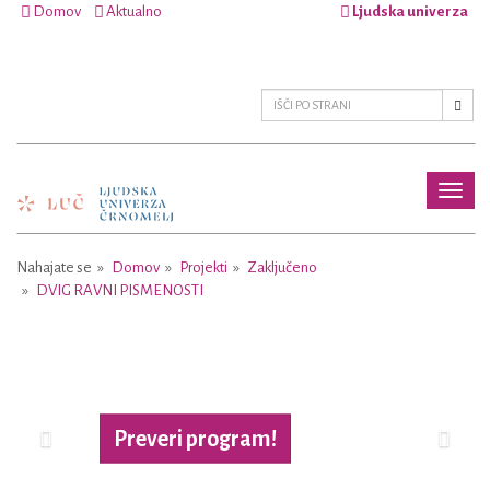
Domov
Aktualno
Ljudska univerza
Toggl
naviga
Nahajate se
Domov
Projekti
Zaključeno
DVIG RAVNI PISMENOSTI
Previous
Next
Preveri program!