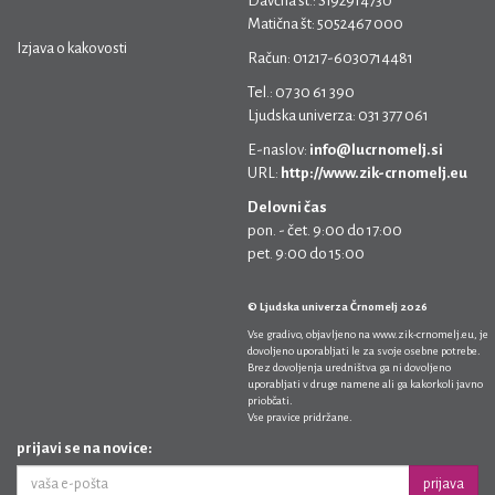
Davčna št.: SI92914730
Matična št: 5052467 000
Izjava o kakovosti
Račun: 01217-6030714481
Tel.: 07 30 61 390
Ljudska univerza: 031 377 061
E-naslov:
info@lucrnomelj.si
URL:
http://www.zik-crnomelj.eu
Delovni čas
pon. - čet. 9:00 do 17:00
pet. 9:00 do 15:00
© Ljudska univerza Črnomelj 2026
Vse gradivo, objavljeno na
www.zik-crnomelj.eu
, je
dovoljeno uporabljati le za svoje osebne potrebe.
Brez dovoljenja uredništva ga ni dovoljeno
uporabljati v druge namene ali ga kakorkoli javno
priobčati.
Vse pravice pridržane.
prijavi se na novice:
prijava