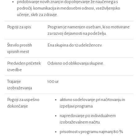
pridobivanje novih znanj in dopolnjevanje že naučenega s
področij: komunikacija in medosebni odnosi, vseživljenjsko
učenje, skrb za zdravje.
Pogoji za vpis
Program je namenjen osebam, ki so motivirane
za razvoj dejavnosti na podeželju.
Število prostih
Ena skupina do 12 udeležencev.
vpisnih mest
Predviden pričetek
Odvisno od oblikovanja skupine.
izvedbe
Trajanje
100 ur
izobraževanja
Pogoji za uspešno
aktivno sodelovanje pri načrtovanju in
dokončanje
izpeljavi programa
napredovanje po individualnem
izobraževalnem načrtu
prisotnost v programu najmanj 80 %