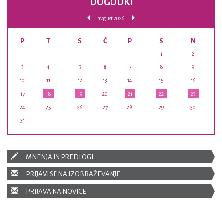
DOGODKI
avgust 2026
P
T
S
Č
P
S
N
1
2
3
4
5
6
7
8
9
10
11
12
13
14
15
16
17
18
19
20
21
22
23
24
25
26
27
28
29
30
31
MNENJA IN PREDLOGI
PRIJAVI SE NA IZOBRAŽEVANJE
PRIJAVA NA NOVICE