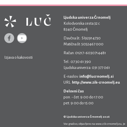
Ljudska univerza Črnomelj
Kolodvorska cesta 32 c
8340 Črnomelj
Davčna št.: SI92914730
Matična št: 5052467 000
Račun: 01217-6030714481
Izjava o kakovosti
Tel.: 07 30 61 390
Ljudska univerza: 031 377 061
E-naslov:
info@lucrnomelj.si
URL:
http://www.zik-crnomelj.eu
Delovni čas
pon. - čet. 9:00 do 17:00
pet. 9:00 do 15:00
© Ljudska univerza Črnomelj 2026
Vse gradivo, objavljeno na
www.zik-crnomelj.eu
, je