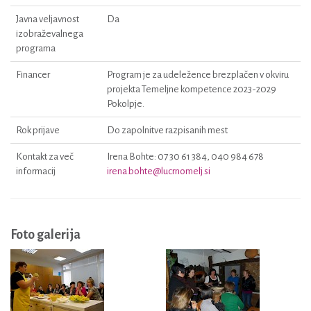
Javna veljavnost
Da
izobraževalnega
programa
Financer
Program je za udeležence brezplačen v okviru
projekta Temeljne kompetence 2023-2029
Pokolpje.
Rok prijave
Do zapolnitve razpisanih mest
Kontakt za več
Irena Bohte: 07 30 61 384, 040 984 678
informacij
irena.bohte@lucrnomelj.si
Foto galerija