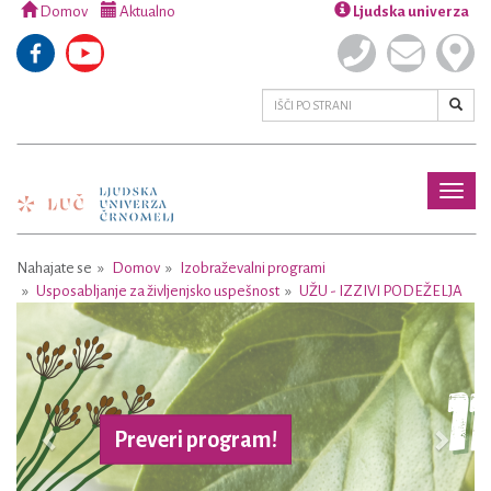
Domov
Aktualno
Ljudska univerza
Toggl
naviga
Nahajate se
Domov
Izobraževalni programi
Usposabljanje za življenjsko uspešnost
UŽU - IZZIVI PODEŽELJA
Previous
Next
Preveri program!