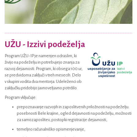
UŽU - Izzivi podeželja
Program UŽU-IP je namenjen odraslim, ki
živijo na podeželju in potrebujejo znanja za
razvoj dejavnosti. Program, ki obsega 100 ur,
se predvidoma zaključi v treh mesecih. Delo
v skupini vodita dva mentorja. Udeleženci ob
zaključku pridobijo javnoveljavno potrdilo.
Program vključuje:
prepoznavanje razvojih in zaposlitvenih priložnosti na podeželju:
posebnosti Bele krajine, ogled dejavnosti na podeželju, možnosti
za samozaposlitev, postopki registracije dejavnosti,
temeljno računalniško opismenjevanje,