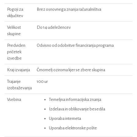
Pogoji za
Brez osnovnega znanja računalništva
vključitev
Velikost
Do 14 udeležencev
skupine
Predviden
Odvisno od odobritve financiranja programa
pričetek
izvedbe
Kraj izvajanja
Črnomelj oziroma kjer se zbere skupina
Trajanje
100 ur
izobraževanja
Vsebina
Temeljna informacijska znanja
Izdelava in oblikovanje besedila
Uporaba interneta
Uporaba elektronske pošte