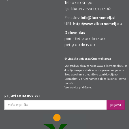
Tel.: 07 30 61 390
Ljudska univerza: 031 377 061
E-naslov:
info@lucrnomelj.si
URL:
http://www.zik-crnomelj.eu
Delovni čas
pon. - čet. 9:00 do 17:00
pet. 9:00 do 15:00
© Ljudska univerza Črnomelj 2026
Vse gradivo, objavljeno na
www.zik-crnomelj.eu
, je
dovoljeno uporabljati le za svoje osebne potrebe.
Brez dovoljenja uredništva ga ni dovoljeno
uporabljati v druge namene ali ga kakorkoli javno
priobčati.
Vse pravice pridržane.
prijavi se na novice:
prijava