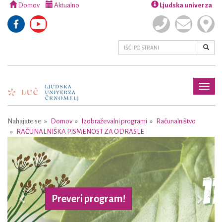
Domov
Aktualno
Ljudska univerza
Toggl
naviga
Nahajate se
Domov
Izobraževalni programi
Računalništvo
RAČUNALNIŠKA PISMENOST ZA ODRASLE
Previous
Next
Preveri program!