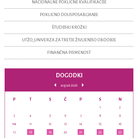
NACIONALNE POKLICNE KVALIFIKACIJE
POKLICNO DOUSPOSABLJANJE
ŠTUDIJSKI KROŽKI
UTŽO_UNIVERZA ZA TRETJE ŽIVLJENJSO OBDOBJE
FINANČNA PISMENOST
DOGODKI
avgust 2026
P
T
S
Č
P
S
N
1
2
3
4
5
6
7
8
9
10
11
12
13
14
15
16
17
18
19
20
21
22
23