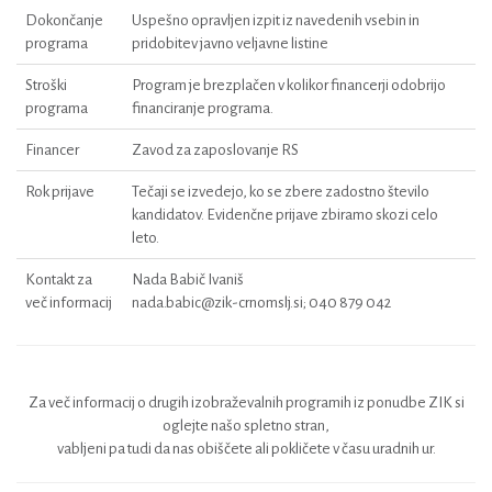
Dokončanje
Uspešno opravljen izpit iz navedenih vsebin in
programa
pridobitev javno veljavne listine
Stroški
Program je brezplačen v kolikor financerji odobrijo
programa
financiranje programa.
Financer
Zavod za zaposlovanje RS
Rok prijave
Tečaji se izvedejo, ko se zbere zadostno število
kandidatov. Evidenčne prijave zbiramo skozi celo
leto.
Kontakt za
Nada Babič Ivaniš
več informacij
nada.babic@zik-crnomslj.si; 040 879 042
Za več informacij o drugih izobraževalnih programih iz ponudbe ZIK si
oglejte našo spletno stran,
vabljeni pa tudi da nas obiščete ali pokličete v času uradnih ur.