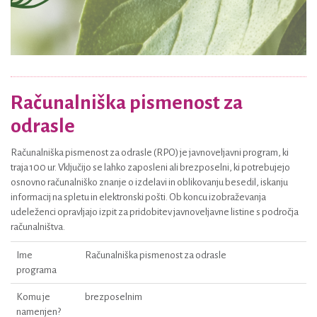
Računalniška pismenost za
odrasle
Računalniška pismenost za odrasle (RPO) je javnoveljavni program, ki
traja 100 ur. Vključijo se lahko zaposleni ali brezposelni, ki potrebujejo
osnovno računalniško znanje o izdelavi in oblikovanju besedil, iskanju
informacij na spletu in elektronski pošti. Ob koncu izobraževanja
udeleženci opravljajo izpit za pridobitev javnoveljavne listine s področja
računalništva.
Ime
Računalniška pismenost za odrasle
programa
Komu je
brezposelnim
namenjen?