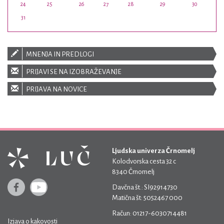
24
25
26
27
28
29
30
31
MNENJA IN PREDLOGI
PRIJAVI SE NA IZOBRAŽEVANJE
PRIJAVA NA NOVICE
Ljudska univerza Črnomelj
Kolodvorska cesta 32 c
8340 Črnomelj
Davčna št.: SI92914730
Matična št: 5052467 000
Račun: 01217-6030714481
Izjava o kakovosti